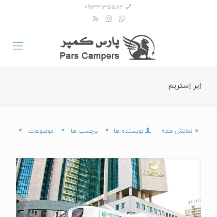
09133135582
اِیر اِستریم
نمایش همه
نویسنده ها
برچسب ها
موضوعات