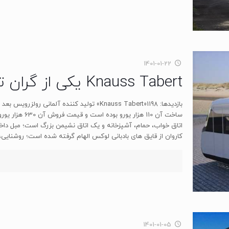
1401-01-22
Knauss Tabert یکی از گران‌ ترین کاروان های جهان
بازدیدها: 1198«Knauss Tabert» تولید کننده آلما
اتاق خواب، حمام، آشپزخانه و یک اتاق نشیمن بزرگ است؛ مبل دا
کاروان از قایق های بادبانی لوکس الهام گرفته شده است؛ روشنایی،
1401-01-05