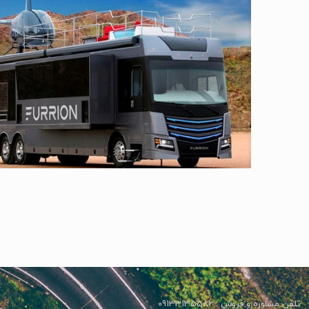
تلفن مشاوره و فروش : 09133135582