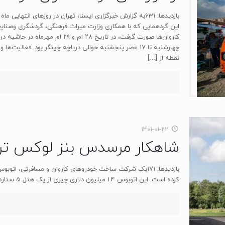
بازدیدها: 631به گزارش خبرگزاری ایسنا، تهران در روزهای انته
این گردهمایی که با همکاری وزارت میراث فرهنگی، گردشگری وصنایع
چهارشنبه تا ۱۷ عصر پنجشنبه حوالی دریاچه چیتگر بود. فعا
نقطه از
[…]
1401-01-22
شاهکار مرسدس بنز لوکس ترین
بازدیدها: 171یک شرکت ساخت خودروهای کاروان و مسافرتی، 
کرده است. این اتوبوس 1.4 میلیون دلاری چیزی از یک هتل 5 ستاره کم ندارد. منبع : پارس کمپر