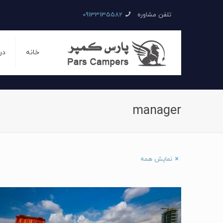
تلفن مشاوره
09133135582
خانه
در
manager
نمایش همه