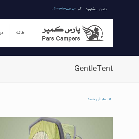
تلفن مشاوره
09133135582
خانه
در
GentleTent
نمایش همه