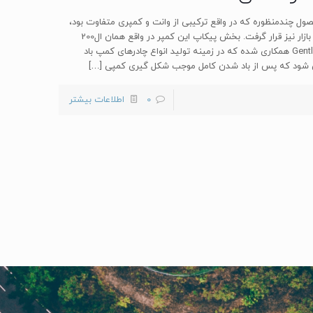
ک محصول چندمنظوره که در واقع ترکیبی از وانت و کمپری متفاوت بود،
رونمایی کرد. این خودرو جی تی پیکاپ نامگذاری شد و مورد استقبال بازار نیز قرار گرفت. بخش پیکاپ این کمپر در واقع همان ال200
میتسوبیشی است و برای بخش کمپ مانند آن نیز با کمپانی GentleTent همکاری شده که در زمینه تولید انواع چادرهای کمپ باد
 می شود که پس از باد شدن کامل موجب شکل گیری کمپی
[…]
0
اطلاعات بیشتر