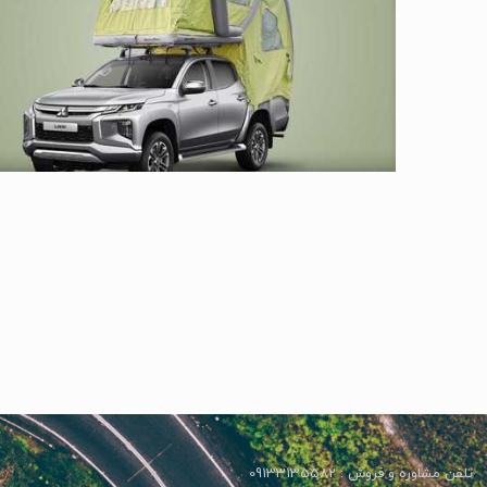
تلفن مشاوره و فروش : 09133135582