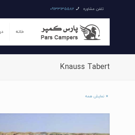
تلفن مشاوره
09133135582
خانه
در
Knauss Tabert
نمایش همه