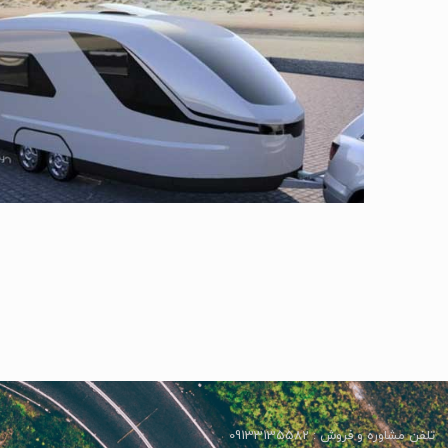
تلفن مشاوره و فروش : 09133135582