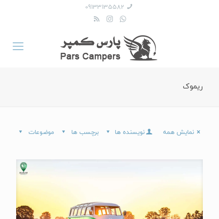
09133135582
ریموک
نمایش همه
نویسنده ها
برچسب ها
موضوعات