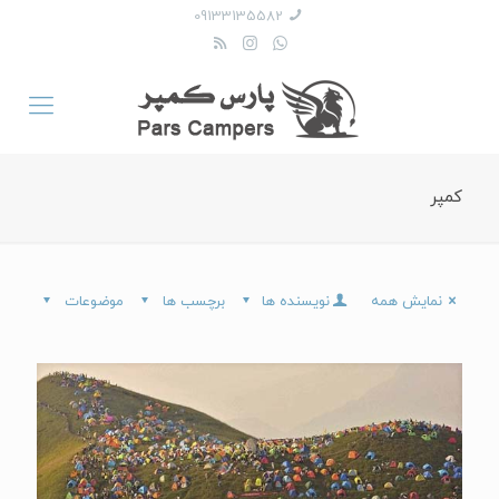
09133135582
کمپر
نمایش همه
نویسنده ها
برچسب ها
موضوعات