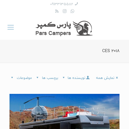
09133135582
CES 2018
نمایش همه
نویسنده ها
برچسب ها
موضوعات