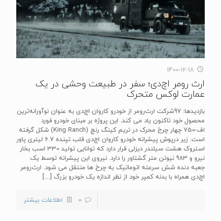
1400-12-18
ارث‌ رومر اچ‌دی؛ سفر در طبیعت وحشی در یک
عمارت لوکس متحرک
بازدیدها: 97شرکت ارث‌رومر از خودرو کاروان اچ‌دی به عنوان نوآورانه‌ترین
محصول خود تاکنون یاد می کند. این پروژه بر مبنای خودرو فورد
اف-750 چهار چرخ محرک در تریم کینگ رنچ (King Ranch) شکل گرفته
است. زیر درپوش پیشرانه خودرو کاروان اچ‌دی قلب تپنده 6.7 لیتری پاور
استروک هشت سیلندر دیزلی قرار دارد که توانایی تولید 330 اسب بخار
نیرو و 983 نیوتن متر گشتاور را دارد. نیروی این پیشرانه توسط یک
جعبه دنده شش سرعته اتوماتیک به چرخ ها منتقل می شود. ارث‌رومر
اچ‌دی همراه با بدنه کمپر خود از نظر اندازه یک خودرو بزرگ
[…]
0
اطلاعات بیشتر