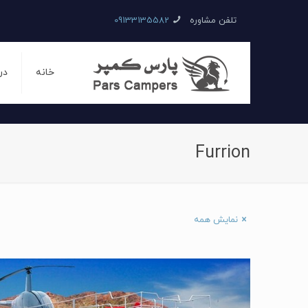
تلفن مشاوره
09133135582
خانه
در
Furrion
نمایش همه