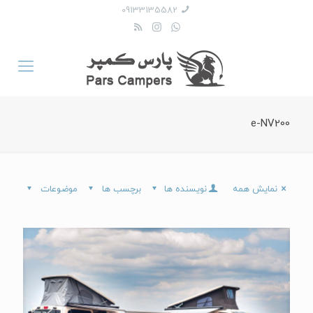
09133135582
e-NV200
نمایش همه
نویسنده ها
برچسب ها
موضوعات