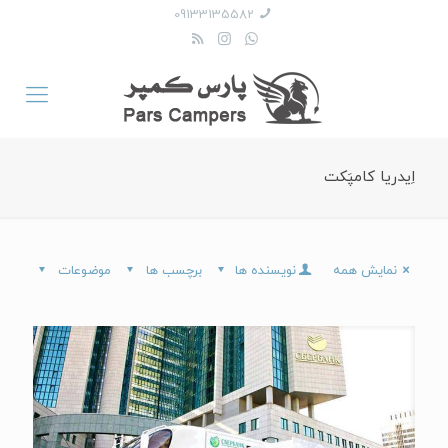
09133135582
اِیدریا کامپَکت
نمایش همه
نویسنده ها
برچسب ها
موضوعات