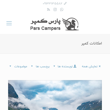
09133135582
امکانات کمپر
نمایش همه
نویسنده ها
برچسب ها
موضوعات