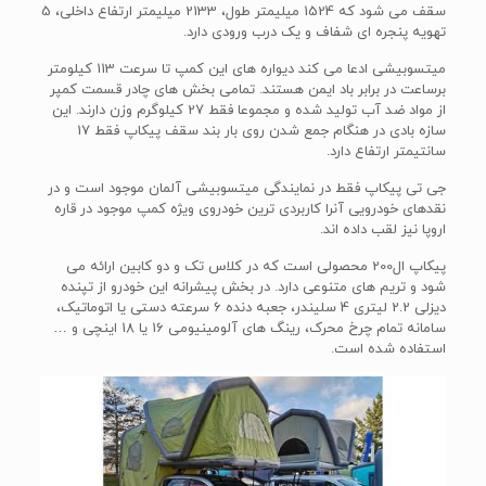
سقف می شود که 1524 میلیمتر طول، 2133 میلیمتر ارتفاع داخلی، 5
تهویه پنجره ای شفاف و یک درب ورودی دارد.
میتسوبیشی ادعا می کند دیواره های این کمپ تا سرعت 113 کیلومتر
برساعت در برابر باد ایمن هستند. تمامی بخش های چادر قسمت کمپر
از مواد ضد آب تولید شده و مجموعا فقط 27 کیلوگرم وزن دارند. این
سازه بادی در هنگام جمع شدن روی بار بند سقف پیکاپ فقط 17
سانتیمتر ارتفاع دارد.
جی تی پیکاپ فقط در نمایندگی میتسوبیشی آلمان موجود است و در
نقدهای خودرویی آنرا کاربردی ترین خودروی ویژه کمپ موجود در قاره
اروپا نیز لقب داده اند.
پیکاپ ال200 محصولی است که در کلاس تک و دو کابین ارائه می
شود و تریم های متنوعی دارد. در بخش پیشرانه این خودرو از تپنده
دیزلی 2.2 لیتری 4 سلیندر، جعبه دنده 6 سرعته دستی یا اتوماتیک،
سامانه تمام چرخ محرک، رینگ های آلومینیومی 16 یا 18 اینچی و …
استفاده شده است.