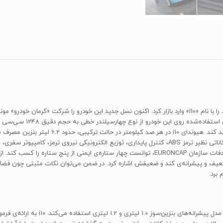
کمپانی «هیوندای» در سال 2008، اولین نسل از کلاس هاچ‌بک خود را با نام «i10» وارد بازار کرد. اکنون نسل جدید این خ
حداکثر سرعت آن 166 کیلومتر در ساعت است. هیوندای i10 از امکاناتی نظیر ترمز ABS، کنترل پایداری، توز
سیستم صوتی از روی فرمان بهره می‌برد. این خودرو در تست تصادفات سازمان EURONCAP، توانست چهار ست
عیف و پیشرانه‌ی کند و ضعیفش اشاره کرد. در ضمن می‌توان نکات مثبتی چون فضای
برد.
با بازنگری در مدل 2017، هیوندای i10 همچ