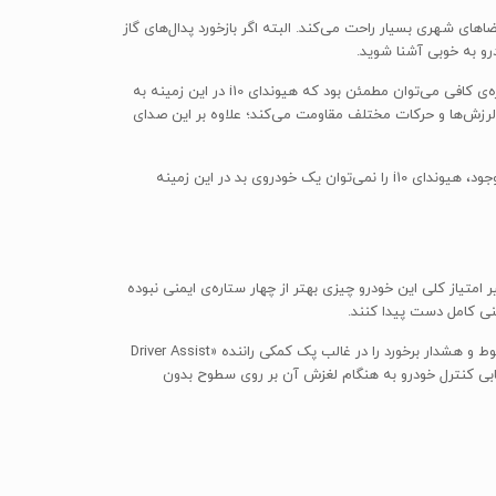
رکیب آن با بدنه‌ی باریک i10 و فرمان سبک آن، رانندگی با آن را در فضاهای شهری بسیار راحت می‌کند. البته اگر بازخورد پدال‌های گاز
اگر به بدنه‌ی باریک و بلند آن نگاه کنید، به سختی می‌توان تصور کرد که چنین خودرویی بتواند رانندگی هیجان‌انگیزی را برای شما فراهم کند و به اندازه‌ی کافی می‌توان مطمئن بود که هیوندای i10 در این زمینه به
دنه‌ی آن به طرز غافلگیرکننده‌ای در مقابل لرزش‌ها و حرکات مختلف مقاومت می‌کند؛ علاوه بر این صدای
ممکن است ناامیدکننده به نظر برسد که فرمان خودرو عاری از هرگونه بازخوردی است و می‌تواند در سرعت‌های بالا بسیار سبک به نظر برسد، اما با این وجود، هیوندای i10 را نمی‌توان یک خودروی بد در این زمینه
در تست‌های ایمنی مستقل Euro NCAP داشته است. اگر چه، با این تفاسیر امتیاز کلی این خودرو چیزی بهتر از چهار ستاره‌ی ایمنی نبوده
در واکنش به این مسئله، شرکت کره‌ای هیوندای تجهیزات و امکانات ایمنی i10 را در مدل 2017 بهبود بخشید و قابلیت‌هایی از جمله هشدار خروج از خطوط و هشدار برخورد را در غالب پک کمکی راننده «Driver Assist
رد که به شما در بازیابی کنترل خودرو به هنگام لغزش آن بر روی سطوح بدون