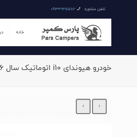
تلفن مشاوره
09133135582
خانه
در
خودرو هیوندای i10 اتوماتیک سال 1396