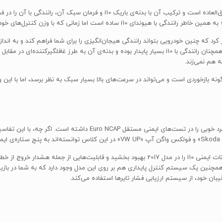
میدان دید راننده در هیوندای i10 از هر نظر و در تمامی زاویه‌ها فوق‌العاده است و ت
است اما زمانی که با وزن کنترل‌های خودرو به خوبی آشنا شوید.
خوبی یک فولکس واگن آپ «UP» نیست، اما با تمام این تفاسیر همچنان رانندگی با i10 بسیار پایدار بوده و ب
 هم نمی‌زند.
خودروی هیوندای i10 در بخش ایمنی کودکان در داخل خودرو، عملکرد خوبی را 
امی مدل‌ها به صورت انتخابی (Optional) قرار داد. همچنین یک سیستم کنترل پایداری هم بر روی این مدل وجود دا