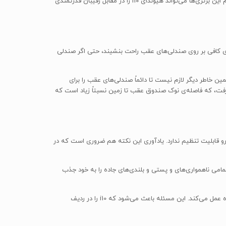
رقیبان خود ادامه داده است که علاوه بر کمک به رانندگی راحت‌تر، حالا در مدل جدید با امکانات بیشتری نسبت به گذشته تجهیز شده است. اما آیا تمام این برتری‌ها می‌تواند هیوندای i10 را در مقابل رقیبان قدرتمندی
ان فراهم می‌کند. انسانی با قد متوسط (1متر و 80 سانتی‌متر) می‌تواند به اندازه‌ی کافی بر روی صندلی‌های عقب راحت بنشیند، حتی اگر صندلی
«Aygo» و فولکس واگن آپ «UP» را در اختیار شما قرار می‌دهد، به همین خاطر دیگر لازم نیست تا دائماً صندلی‌های عقب را برای
ر گرفت، که فاصله‌ی نوک صندوق عقب تا زمین نسبتاً زیاد است که
ی می‌توانید تجربه‌ی رانندگی با هیوندای i10 را تجربه کنید، اگر چه فرمان خودرو قابلیت تنظیم ندارد. یادآوری این نکته هم ضروری است که در
م تعلیق بسیار خوبی که تمامی ناهمواری‌های و پستی و بلندی‌های جاده را به خود جذب
هر دو پیشرانه‌ی 1.0 لیتری و 1.2 لیتری بسیار آرام هستند و هیوندای i10 در زمینه‌ی از بین بردن سر و صدای جاده و صدای باد برای سرنشینان، فوق‌العاده عمل می‌کند. این مسئله باعث می‌شود که i10 را در ردیف