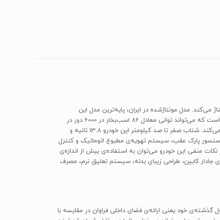
ودرو را شرکت «کرمان خودرو» مونتاژ می‌کند. مدل مونتاژشده در ایران، پایه‌ترین مدل این
خودروست که با کمترین امکانات رفاهی عرضه می‌شود. پیشرانه‌ی استفاده‌شده روی این خودرو از نوع چهارسیلندر خطی به حجم دقیق 1248 سی‌سی است که می‌تواند توانی معادل 86 اسب‌بخار در 6000 دور در
دقیقه و گشتاوری معادل 121 نیوتن‌متر در 4000 دور در دقیقه تولید کند. هیوندای i10 در هر صد کیلومتر در حالت ترکیبی، حدود 6.2 لیتر بنزین مصرف می‌کند. شتاب صفر تا صد کیلومتر این خودرو 13.8 ثانیه و
یع الکترونیکی نیروی ترمز، کامپیوتر سفری، سنسور پارک عقب، سیستم تهویه‌ی مطبوع اتوماتیک و کنترل
اره‌ی ایمنی از پنج ستاره را کسب کند. از نکات منفی این خودرو می‌توان به استفاده‌ی بیش از اندازه‌ی
 جادار کابین، طراحی زیبای بدنه، سیستم تعلیق نرم، مصرف
نان مشابه گذشته از دو مدل پیشرانه‌های بنزین‌سوز 1.0 لیتری و 1.2 لیتری استفاده می‌کند. i10 به ارائه‌ی فرمول گذشته‌ی خود یعنی ارائه‌ی فضای داخلی فراوان در مقایسه با