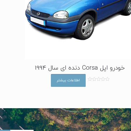
خودرو اپل Corsa دنده ای سال 1994
اطلاعات بیشتر
ا
م
ت
ی
ا
ز
0
ا
ز
5