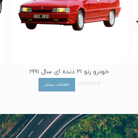
خودرو رنو 21 دنده ای سال 1991
اطلاعات بیشتر
ا
م
ت
ی
ا
ز
0
ا
ز
5