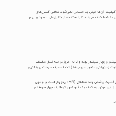
سبی هستند، کیفیت آن‌ها خیلی بد احساس نمی‌شود. تمامی کنترل‌های
لکتریکی به شما کمک می‌کند تا با استفاده از کنترل‌های موجود بر روی
ی است. این موتورها در هر دو نوع سه سیلندر و چهار سیلندر بوده و تا به امروز در سه نسل مختلف
طراحی و تولید شده‌اند که غالباً در خودروهای فشرده و کامپکت این کمپانی کره‌ای مورد استفاده قرار می‌گیرند. نسل دوم این موتورها با اضافه شدن قابلیت زمان‌بندی متغیر سوپاپ‌ها (VVT) مصرف سوخت بهینه‌تری
موتور بنزین‌سوز 1.25 لیتری هیوندای i10 از نوع چهار سیلندر خطی (I4) بوده و با دو میل بادامک یا میل سوپاپ (DOHC) طراحی شده است. این موتور از قابلیت پاشش چند نقطه‌ای (MPI) برخوردار است و توانایی
اور 121 نیوتن‌متر در دور موتور 4000 دور بر دقیقه را دارد. گشتاور خروجی از این موتور به کمک یک گیربکس اتوماتیک چهار سرعته‌ی