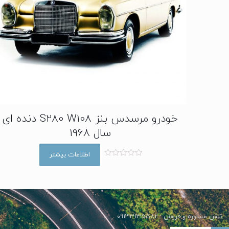
خودرو مرسدس بنز S280 W108 دنده ای
سال 1968
اطلاعات بیشتر
ا
م
ت
ی
ا
ز
0
ا
تلفن مشاوره و فروش : 09133135582
ز
5