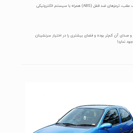
از دیگر تجهیزات ایمنی استاندارد این مدل در نمونه‌ی مونتاژ داخلی می‌توان به دو عدد کیسه‌ی هوای ایمنی جلو برای راننده و سرنشین جلو، سنسور پارک عقب، ترمزهای ضد قفل (ABS) همراه با سیستم الکترونیکی
راحی داخلی آن زیباتر به نظر برسد، اما هیوندای i10 قیمت ارزان‌تری داشته، سر و صدای آن کم‌تر بوده و فضای بیشتری را در اختیار سرنشینان
ود ندارد!