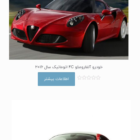
خودرو آلفارومئو 4C اتوماتیک سال 2016
اطلاعات بیشتر
ا
م
ت
ی
ا
ز
0
ا
ز
5