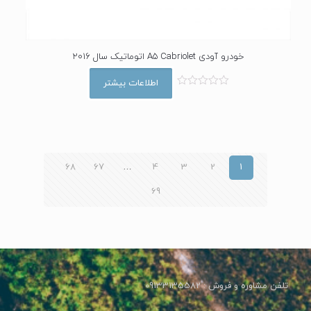
خودرو آودی A5 Cabriolet اتوماتیک سال 2016
اطلاعات بیشتر
ا
م
ت
ی
ا
ز
0
ا
68
67
…
4
3
2
1
ز
5
69
تلفن مشاوره و فروش : 09133135582