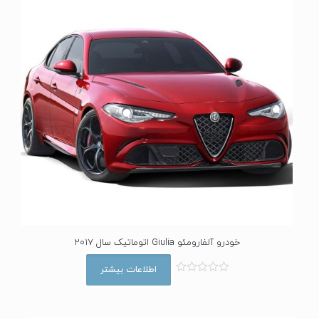
5
خودرو آلفارومئو Giulia اتوماتیک سال 2017
اطلاعات بیشتر
ا
م
ت
ی