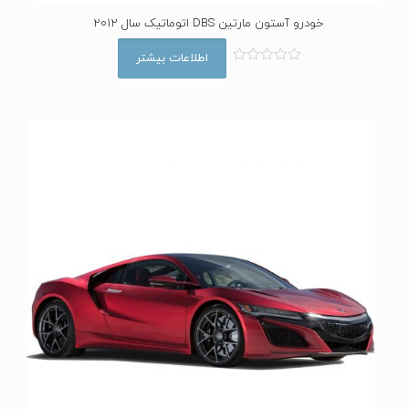
خودرو آستون مارتین DBS اتوماتیک سال 2012
اطلاعات بیشتر
ا
م
ت
ی
ا
ز
0
ا
ز
5