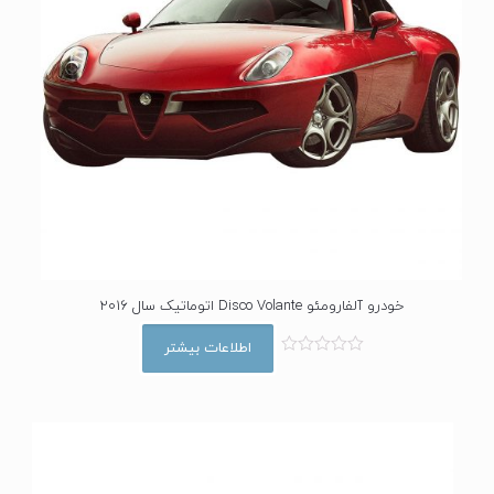
خودرو آلفارومئو Disco Volante اتوماتیک سال 2016
اطلاعات بیشتر
ا
م
ت
ی
ا
ز
0
ا
ز