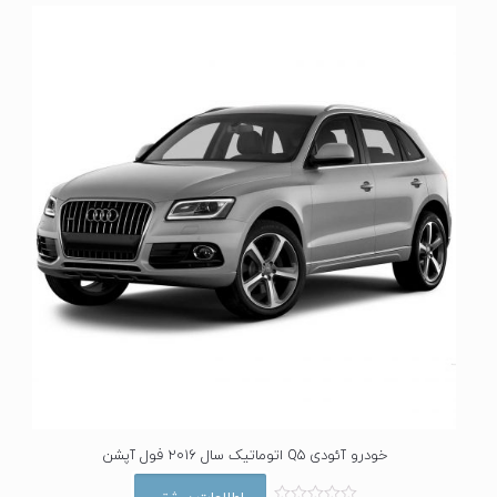
ا
ز
0
ا
ز
5
خودرو آئودی Q5 اتوماتیک سال 2016 فول آپشن