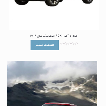
خودرو آکورا RDX اتوماتیک سال 2016
اطلاعات بیشتر
ا
م
ت
ی
ا
ز
0
ا
ز
5