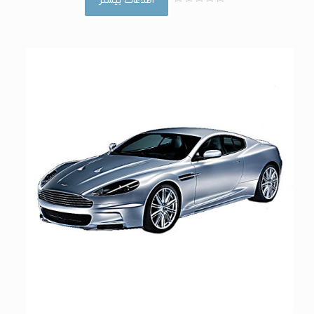
اطلاعات بیشتر
ا
م
ت
ی
ا
ز
0
ا
ز
5