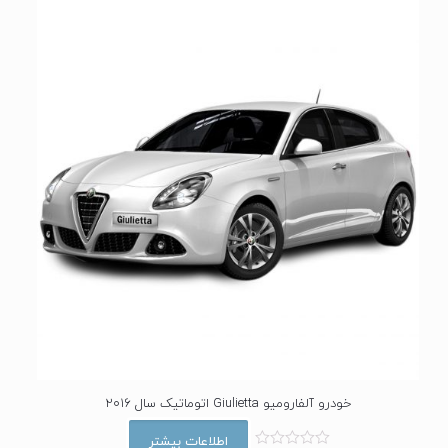
ا
ز
0
ا
ز
5
خودرو آلفارومیو Giulietta اتوماتیک سال 2016
اطلاعات بیشتر