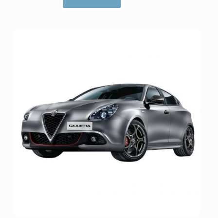
ا
م
ت
ی
ا
ز
0
ا
ز
5