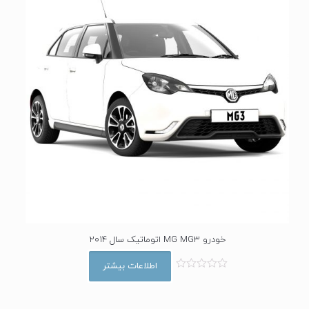
ز
5
خودرو MG MG3 اتوماتیک سال 2014
اطلاعات بیشتر
ا
م
ت
ی