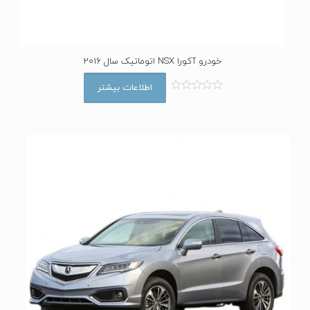
خودرو آکورا NSX اتوماتیک سال 2016
اطلاعات بیشتر
ا
م
ت
ی
ا
ز
0
ا
ز
5