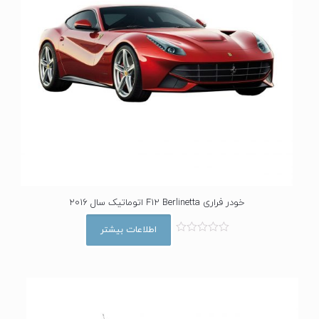
خودر فراری F12 Berlinetta اتوماتیک سال 2016
اطلاعات بیشتر
ا
م
ت
ی
ا
ز
0
ا