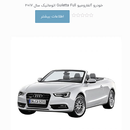
خودرو آلفارومیو Guiletta Full اتوماتیک سال 2017
اطلاعات بیشتر
ا
م
ت
ی
ا
ز
0
ا
ز
5