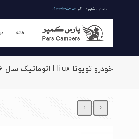
تلفن مشاوره
09133135582
خانه
در
خودرو تویوتا Hilux اتوماتیک سال 2016