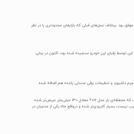
وفق بود. برخلاف نسل‌های قبلی که بازارهای محدودتری را در نظر
ده که بالاترین میزان استحکام بدنه را فراهم کند. به‌طوری‌که معیار قابلیت بوکسل ۳.۵ تنی که پیش از این توسط رقبای این خودرو سنجیده شده بود، اکنون در برخی
 روکش چرم داشبورد و تنظیمات برقی صندلی راننده هم اضافه شده
هایلوکس ۲۰۱۶ از همه‌ جهت ابعاد بزرگ‌تری نسبت به نسل‌های قبلی دارد و حجم محفظه‌ی بار این خوردو هماز این قاعده مستثنی نیست. به این ترتیب که محفظه‌ی بار مدل ۲۰۱۶ معادل 130 میلی‌متر عریض‌تر شده
یلوگرم بار را حمل کند که گرچه در این زمینه بی‌رقیب نیست، بسیار کاربردی‌تر شده و درواقع حالا یکی از مدعیان در