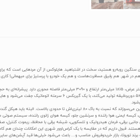
شهر. هم رفیق مسافرت‌هاست و هم یک خودرو با پرستیژ برای میهمانی‌! کاری به کا
تویوتا هایلوکس در هر 100 کیلومتر و سیکل ترکیبی، 10.4 لیتر بنزین می‌سوزاند که نسبت به باک 
ی جانبی برقی، فرمان هیدرولیک و تلسکوپی، شیشه برقی با محافظ، ریموت کنترل، ص
ت هایلوکس هستند. قبول داریم که در مقایسه با یک کراس‌اوور شهری این امکانات چندان هم 
 برند تویوتا، بازار خریدوفروش مناسب و… باعث می‌شود خیلی‌ها قید آپشن‌های سایر خو