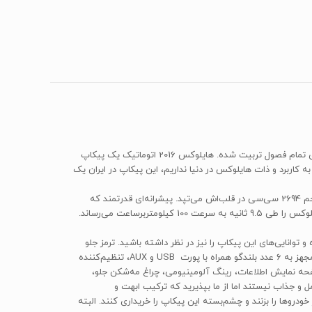
اگر فکر می‌کنید با یک وانت خشک و مخصوص کار و جابه‌جایی‌های سنگین روبه‌رو هستید، سخت در اشتباهید. هایلوکس از آن مردهایی است که برای تمام فصول تربیت شده. هایلوکس 2016‌ اتوماتیک یک پیکاپ
ربرد و ذات هایلوکس در دنیا نداریم، این پیکاپ در ایران یک
هایلوکس 2 کابین مدل 2016، 5335 میلی‌متر طول، 1855 میلی‌متر عرض، 1815 میلی‌متر ارتفاع و 3090 میلی‌متر فاصله محوری دارد. پیشرانه‌ای به حجم 2694 سی‌سی در قلب‌اش می‌تپد. پیشرانه‌ای قدرتمند که
245 نیوتن‌متر گشتاور در دور 4 هزار و 164 اسب‌بخار قدرت در 5200 دوربردقیقه تولید می‌کند، با یک گیربکس 6 سرعته اتوماتیک جفت می‌شود و هایلوکس را طی 9.5 ثانیه به سرعت 100 کیلومتربرساعت می‌رساند.
80 لیتری‌اش تا حدودی بالاست. البته باید هیکل گنده و توانایی‌های این پیکاپ را نیز در نظر داشته باشید. ترمز جلو
دیسکی خنک شونده، ترمز عقب کاسه‌ای، مجهز به سامانه ضدقفل، کیسه ایمنی هوا راننده و سرنشین جلو، کیسه هوای زانوی راننده، سیستم صوتی مجهز به ۶ عدد بلندگو همراه با پورت USB و AUX، تنظیم‌کننده
فحه نمایش اطلاعات، رینگ آلومینیومی، چراغ مه‌شکن جلو،
کامل و جذاب نیستند اما از ما بپذیرید که ترکیب ابهت و
دروها را بزنند و چشم‌بسته این پیکاپ را خریداری کنند. البته