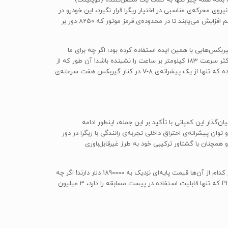
ط می‌کند. در سرعت‌های پایین‌تر از 50 کیلومتر بر ساعت که ممکن است نیروی محرکه‌ی مناسبی در اختیار ریگرا قرار نگیرد، این خودرو در
عوض به موتورهای الکتریکی متکی خواهد بود و در سرعت‌های بالاتر از 50 کیلومتر بر ساعت، سرعت موتور ریگرا و گشتاور چرخ‌های آن با نسبت مستقیم افزایش می‌یابند تا در محدوده‌ی قرمز موتور که 8250 دور بر
ربکس‌هایی با همین ایده استفاده کرده بود؛ اگر چه برای ما
چندان عجیب به نظر نمی‌رسد که «کریستین ون کونیگ‌زگ» به عنوان پایه‌گذار اصلی این خودرو تا به حال حتی نام یک خودروی سدان خانوادگی با حداکثر سرعت 183 کیلومتر بر ساعت را نشینده باشد! آن طور که از
سوی کمپانی سازنده عنوان شده، استفاده از گیربکس جدید در کنار موتورهای الکتریکی و پک باتری، وزن خودرو را تنها 88 کیلوگرم بیش‌تر از حالتی کرده که تنها از یک پیشرانه‌ی V-8 در کنار گیربکس هفت سرعته‌ی
ار این کمپانی با تأکید بر این جمله، اینطور ادامه
ن پیشرانه‌ی احتراق داخلی تجربه‌ی رانندگی با ریگرا در دور
ی خودرو همچنان با گشتاور ترکیبی خود به طرز غیرقابل‌باوری
برای شما در راه تحقق این جمله‌ی آخر آرزوی موفقیت می‌کنیم، البته قبل از آن بهتر است بدانید که تنها 80 عدد از ریگرا به تولید خواهد رسید که هر کدام از آن‌ها قیمت پایه‌ای نزدیک به 1890000 دلار دارند! اگر چه
ممکن است با شنیدن این قیمت سرتان سوت بکشد اما بد نیست بدانید که این خودرو در بین سوپراسپرت‌ها چندان هم گران نیست و مک‌لارن P1 GTR که تنها قابلیت استفاده در پیست مسابقه را دارد، 3 میلیون