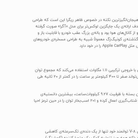
یجان‌انگیزترین نکته در خصوص ظاهر ریگرا این است که طراحی
دف ارائه‌ی یک جایگزین لوکس‌تر برای مدل «آگرا» صورت گرفته
انال‌های هوا بود و باله‌ی بزرگ عقب خودرو با قابلیت باز و
 گذشته‌ی کونیگ‌زگ معمولاً شبیه به طراحی مسخره‌ی خودروهای
نوبتی هم که باشد، نوبت به پیشرانه‌ی خودرو می‌رسد. کونیگ‌زگ ریگرا علاوه بر یک پیشرانه‌ی توربوشارژری V-8 با حجم 5.0 لیتر از سه موتور الکتریکی با خروجی ترکیبی 1.11 مگاوات استفاده می‌کند که مجموع توان
خروجی خودرو را به 1509 اسب بخار متریک یا 1489 اسب بخار براساس استاندارد SAE آمریکا می‌رساند. کونیگ‌زگ ادعا کرده که سوپراسپرت جدیدش می‌تواند صفر تا 400 کیلومتر بر ساعت را در کمتر از 20 ثانیه طی
بسته‌ی باتری 620 ولتی خودرو با وزن 115 کیلوگرم در ستون فقرات شاسی قرار گرفته و حجمی معادل 68 لیتر اشغال می‌کند. به گفته‌ی کونیگ‌زگ، این بسته با ظرفیت 9.27 کیلووات‌ساعت، بیشترین دانستیه‌ی
توانی است که تا به حال در یک خودروی جاده‌ای به کار گرفته شده است. این بسته می‌تواند حداکثر توان شگفت‌آوری معادل 671 اسب بخار را در طول شتاب‌گیری اعمال کرده و 201 اسب‌بخار توان را در حین ترمز احیا
در قسمت بنزینی قوای محرکه می‌توان سر و کله‌ی گیربکس افسانه‌ای «کونیگ‌زگ دایرکت درایو» (Direct Drive) را پیدا کرد. بنابراین ریگرا برای پیشرانه‌ی V-8 توانمند خود تنها از یک دنده‌ی تک‌سرعته‌ی کاهشی
 بلکه همه چیز تنها به کمک یک متصل‌کننده (کوپلینگ)