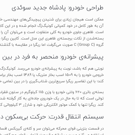
طراحی خودرو: پادشاه جدید سوئدی
ممکن است هیجان زیادی برای شنیدن پیچیدگی‌های مهندسی خودرو 
آن به طور کامل در خود کمپانی کونیگ‌زگ انجام شده و در این کا
است. ظاهری جلوی خودرو به کلی متفاوت است و می‌توان آن را با ا
بسته‌شدن از نکات برجسته‌ی ظاهری این مدل است. کابین ریگرا ی
گروه C (Group C) صورت می‌گرفت اما ریگرا در مقایسه با گذشته مجلل‌تر و جادارتر است و حتی نمایشگر بزرگ مرکزی آن قابلیت پشتیبانی از تجهیزاتی مثل Apple CarPlay را در خود دارد.
پیشرانه‌ی خودرو: منحصر به فرد در بین 
کند؛ با این تفاسیر ریگرا سریع‌ترین شتاب‌گیری را در بین تمامی
کند. ریگرا تنها با کمک موتور الکتریکی خود و شارژر 3 کیلوواتی که روی بدنه قرار گرفته، می‌تواند مسافت 35 کیلومتر را طی کند.
سیستم انتقال قدرت: حرکت بی‌سکون دند
استفاده می‌کند و بین پیشرانه و قسمت انتهایی قوای محرکه‌ی 