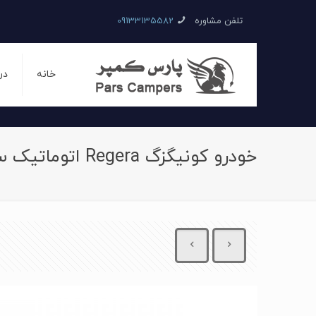
تلفن مشاوره
09133135582
خانه
در
خودرو کونیگزگ Regera اتوماتیک سال 2016