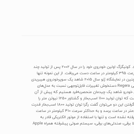
«کمپانی کونیگزگ» در سال 1996 توسط شخصی به نام «کریستین کونیگزگ» تاسیس شد و کارش را با تولید اتومبیل‌های سوپر اسپرت در سوئد آغاز کرد. کونیگزگ اولین خودروی خود را در سال 2002 پس از تولید چند
نمونه پروتوتایپ به بازار عرضه کرد. این خودرو که‌ CC8R‌ نام داشت صفر تا صد کیلومتر را در مدت زمان 3.2 ثانیه طی می‌کرد و در نهایت به حداکثر سرعت 395 کیلومتر در ساعت دست می‌یافت. از این نمونه تنها
شش دستگاه تولید و در سال 2004 مدل CCR‌‌ جایگزین آن شد. از مدل‌ ccr‌ نیز 15 عدد تولید و در نهایت در سال 2006 جای خود را به مدل‌ CCX‌ داد؛ همچنین در نمایشگاه ژنو سال 2015 شاهد یک سوپر‌خودروی هیبریدی
منحصر‌به‌فرد دیگر از کونیگزگ به‌نام‌ Regera‌ بودیم که با ویژگی‌های خاص توجه علاقه‌مندان و نشریات خودرویی را به خود جلب کرده است. طراحی خارجی ‌Regera‌ دستخوش تغییرات قابل‌توجهی نسبت به مدل‌های
ل خودرو شاهد یک چیدمان منحصر‌به‌فرد هستیم که پیش از آن
تنها در مدل‌های دیگر این کمپانی شاهدش بوده‌ایم. در قسمت مشخصات فنی‌، Regera‌ از یک پیشرانه‌ی هشت سلیلندر‌ V‌ شکل توین توربو برخوردار است که توان تولید 1100 اسب‌بخار و گشتاور 1250 نیوتن متر را
دارد. کونیگزگ Regera‌ به یک موتور الکتریکی قدرتمند نیز مجهز است که 700 اسب‌بخار قدرت و 900 نیوتون متر گشتاور تولید می‌کند. با کنار هم قرار گرفتن این دو می‌توان گفت رگرا توان تولید 1800 اسب‌بخار قدرت
و 2150 نیوتن متر گشتاور را دارد و تمام این قدرت را به چرخ‌های عقب منتقل می‌کند که موجب شده است در مدت زمان 2.8 ثانیه به سرعت صد کیلومتر در ساعت برسد و به حداکثر سرعت 410 کیلومتر در ساعت
ه نشده است و تنها با استفاده از موتور الکتریکی قادر به
حرکت به سمت عقب است. ‌Regera از امکانات رفاهی، مانند سیستم تهویه‌ی مطبوع اتوماتیک، سقف پانوراما با قابلیت جدا شدن (کروک)، در‌های کاملا برقی، صندلی‌های برقی‌، سیستم صوتی پیشرفته همراه‌ Apple