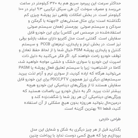
حداکثر سرعت این پیرمرد سریع هم به 320 کیلومتر در ساعت
می‌رسد و مصرف سوخت آن طی سیکل ترکیبی 9.3 لیتر در 100
کیلومتر است. در بخش امکانات رفاهی نیز پورشه چیزی کم
نگذاشته است؛ برای مثال صندلی‌های 16جهته با گرمکن و
سردکن و سیستم صوتی بورمستر (همان سیستم صوتی
استفاده‌شده در مرسدس اس کلاس) برای این خودرو قابل
سفارش است. گفتنی است مدل کابریو دارای سقف بازشو برقی
نیز است. در بخش ترمز و پایداری، ترمزهای PCCB و سیستم
کنترل و پایداری پورشه PSM خیال شما را از لحاظ حفظ تعادل و
توقف خودرو راحت خواهند کرد. اگر فکر می‌کنید به دلیل ذات
اسپرت این خودرو با سواری خشک و خشنی مواجه خواهید شد،
کاملا در اشتباهید؛ زیرا با سیستم تعلیق فعال پورشه یا PASM
می‌توانید هرگاه که اراده کردید، از سواری نرم و آرام لذت ببرید.
سیستم‌های دیگری نیز همچون PDCC,PTV برای این خودرو قابل
سفارش هستند تا از ویژگی‌های دینامیکی این خودرو هرچه
بیشتر لذت ببرید. اگر به دنبال خودرو یی بااصالت هستید که
ویژگی‌های دینامیکی آن هر روز شما را شگفت‌زده کند و
درعین‌حال بتوانید هرروزه بدون هیچ مشکلی از آن استفاده
کنید، قطعا 911 بهترین گزینه است.
طراحی خارجی
بگذارید قبل از هر چیز دیگری به شکل و شمایل این مدل
بپردازیم چرا که هیچ کسی دوست ندارد با پرداخت چنین