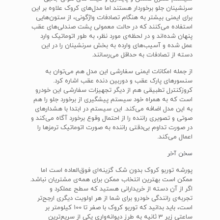
سرنشینان جلو برخوردار هستند اما مدل‌های کروک علاوه بر این
برای ایمنی بیشتر به هنگام تصادفات واژگونی، از ستون‌هایی
استفاده می‌کنند که در حالت معمولی پشت صندلی‌های عقب
پنهان شده‌اند و در لحظه‌ی مورد نظر، به طور اتوماتیک وارد
عمل شده و آسیب‌های وارده به بخش سرنشینان را در این
دسته از تصادفات به حداقل می‌رسانند.
از جمله امکانات ایمنی سفارشی این مدل هم می‌توان به
سنسورهای پارک عقب و دوربین دنده عقب اشاره کرد.
کروزکنترل تطبیقی هم از دیگر تجهیزات سفارشی این خودرو
است که به همراه خود سیستم پیشگیری از برخورد جلو را هم
به این مدل اضافه می‌کند. این سیستم در ابتدا با هشدارهای
صوتی و تصویری راننده را از احتمال وقوع برخورد آگاه می‌کند و
در صورت تداوم بی‌دقتی راننده به صورت اتوماتیک ترمزها را
اعمال می‌کند.
سخن آخر
پورشه توربو کروک بدون شک گزینه‌ای فوق‌العاده است اما
ممکن است بهترین انتخاب ممکن برای همه‌ی مشتریان نباشد.
اگر از آن دسته از خریدارانی هستید که سطح عملکرد و
تجربه‌ی رانندگی خودرو برای شما از هر اولویت دیگری ارجح‌تر
است، باید بدانید که توربو کروک با صفر تا 100 کیلومتر بر
ساعتی زیر 3 ثانیه به طرز دیوانه‌واری یکی از سریع‌ترین