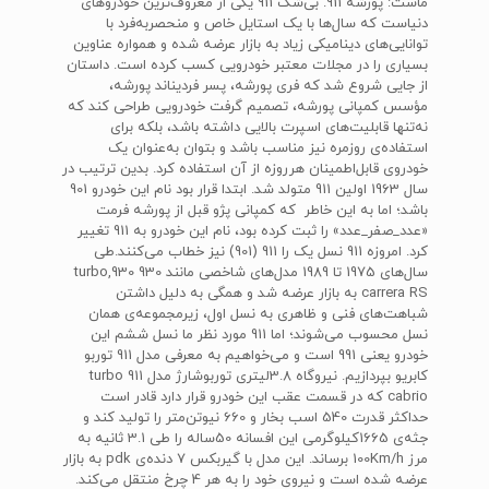
ماست: پورشه 911. بی‌شک 911 یکی از معروف‌ترین خودروهای
دنیاست که سال‌ها با یک استایل خاص و منحصربه‌فرد با
توانایی‌های دینامیکی زیاد به بازار عرضه ‌شده و همواره عناوین
بسیاری را در مجلات معتبر خودرویی کسب کرده است. داستان
از جایی شروع شد که فری پورشه، پسر فردیناند پورشه،
مؤسس کمپانی پورشه، تصمیم گرفت خودرویی طراحی کند که
نه‌تنها قابلیت‌های اسپرت بالایی داشته باشد، بلکه برای
استفاده‌ی روزمره نیز مناسب باشد و بتوان به‌عنوان یک
خودروی قابل‌اطمینان هرروزه از آن استفاده کرد. بدین ترتیب در
سال 1963 اولین 911 متولد شد. ابتدا قرار بود نام این خودرو 901
باشد؛ اما به این خاطر که کمپانی پژو قبل از پورشه فرمت
«عدد_صفر_عدد» را ثبت کرده بود، نام این خودرو به 911 تغییر
کرد. امروزه 911 نسل یک را 911 (901) نیز خطاب می‌کنند.طی
سال‌های 1975 تا 1989 مدل‌های شاخصی مانند 930 turbo,930
carrera RS به بازار عرضه شد و همگی به دلیل داشتن
شباهت‌های فنی و ظاهری به نسل اول، زیرمجموعه‌ی همان
نسل محسوب می‌شوند؛ اما 911 مورد نظر ما نسل ششم این
خودرو یعنی 991 است و می‌خواهیم به معرفی مدل 911 توربو
کابریو بپردازیم. نیروگاه 3.8لیتری توربوشارژ مدل 911 turbo
cabrio که در قسمت عقب این خودرو قرار دارد قادر است
حداکثر قدرت 540 اسب بخار و 660 نیوتن‌متر را تولید کند و
جثه‌ی 1665کیلوگرمی این افسانه 50ساله را طی 3.1 ثانیه به
مرز 100Km/h برساند. این مدل با گیربکس 7 دنده‌ی pdk به بازار
عرضه شده است و نیروی خود را به هر 4 چرخ منتقل می‌کند.