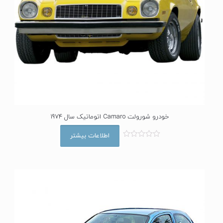
خودرو شورولت Camaro اتوماتیک سال 1974
اطلاعات بیشتر
ا
م
ت
ی
ا
ز
0
ا
ز
5