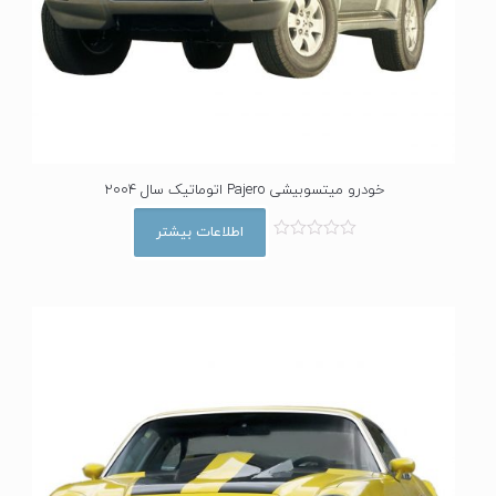
خودرو میتسوبیشی Pajero اتوماتیک سال 2004
اطلاعات بیشتر
ا
م
ت
ی
ا
ز
0
ا
ز
5