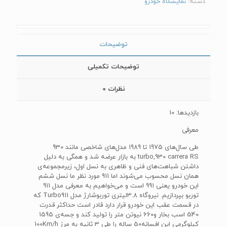
دسته:
نمایشگاه خودرو
توضیحات
توضیحات تکمیلی
نظرات
0
بازدیدها: 10
معرفی
طی سال‌های 1975 تا 1989 مدل‌های شاخصی مانند 930
turbo,930 carrera RS به بازار عرضه شد و همگی به دلیل
داشتن شباهت‌های فنی و ظاهری به نسل اول، زیرمجموعه‌ی
همان نسل محسوب می‌شوند اما 911 مورد نظر ما نسل ششم
این خودرو یعنی 991 است و می‌خواهیم به معرفی مدل 911
توربو بپردازیم. نیروگاه 3.8لیتری توربوشارژ مدل Turbo911 که
در قسمت عقب این خودرو قرار دارد قادر است حداکثر قدرت
540 اسب بخار و660 نیوتن متر را تولید کند و جسه‌ی 1595
کیلوگرمی این افسانه50 ساله را طی 3 ثانیه به مرز 100Km/h