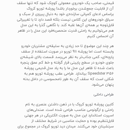
قیمتی، صاحب یک خودروی معمولی کوچک شود که تنها سقف
آن از قابلیت جمع‌شدن برخوردار باشد! پورشه توربو کروک
براساس ادعای کمپانی سازنده‌ی خود به دنبال پیروی از سبک و
سیاق خودروهای این کلاس نیست بلکه قصد دارد تا با تغییراتی
قابل‌توجه بر همه‌ی آن‌ها غلبه کند. با نگاهی گذرا به این مدل
هم می‌توانیم به راحتی قدرت منحصربه‌فرد این مدل را در ظاهر
آن احساس کنیم.
هر چند این موضوع تا حد زیادی به سلیقه‌ی مشتریان خودرو
وابسته است اما پورشه 911 توربو در صورت استفاده از سقف
پارچه‌ای، کمی جذاب‌تر به نظر می‌رسد. قسمت بالای شیشه‌ی
جلوی خودرو در سطح پایینی قرار گرفته و خط کم عمق پنجره
باعث شده تا ظاهر این مدل ما را به یاد مدل قدیمی پورشه
356 Speedster بیاندازد. طراحی عقب پورشه توربو هم به
شکلی است که سقف آن به طور نامحسوسی در داخل بدنه
پنهان می‌شود.
طراحی داخلی
کابین پورشه توربو کروک با در ذهن داشتن عنصری به نام
راحتی و ارگونومی مناسب طراحی شده است. صندلی‌های
اسپرت استاندارد این مدل به صورت الکتریکی در هر جهتی
قابل‌تنظیم بوده و حمایت مناسبی در شرایط مختلف از
سرنشینان خود می‌کنند. میدان دید توربو کروک در مجموع برای