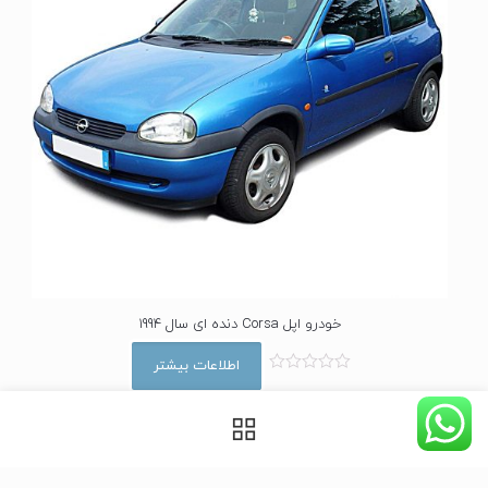
خودرو اپل Corsa دنده ای سال 1994
اطلاعات بیشتر
ا
م
ت
ی
ا
ز
0