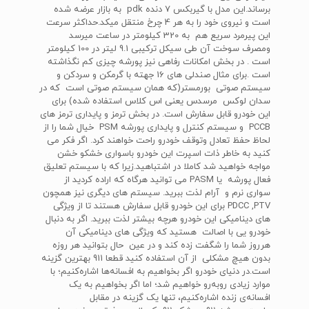
برساند.این مدل با گیربکس 7 دنده pdk به بازار عرضه شده
است و نیروی خود را به هر 4 چرخ منتقل میکد.حداکثر سرعت
این پیرمرد سریع هم به 320 کیلومتر در ساعت میرسد
ومصرف سوخت آن طی سیکل ترکیبی 9.1 لیتر در 100 کیلومتر
است . در بخش امکانات رفاهی نیز پورشه چیزی کم نگذاشته
است .برای مثال صندلی های 16 جهته با گرمکن و سردکن و
سیستم صوتی بورمستر(که همان سیستم صوتی است که در
سدان لوکس مرسدس یعنی اس کلاس استفاده شده) برای
این خودرو قابل سفارش است. در بخش ترمز و پایداری ترمز های
PCCB و سیستم کنترل و پایداری پورشه PSM خیال شما را از
لحاظ حفظ تعادل وتوقف خودرو راحت خواهند کرد. اگر فکر می
کنید به خاطر ذات اسپرت این خودرو باسواری خشکو خشن
مواجه خواهید شد کاملا در اشتباهید.زیرا که با سیستم تعلیق
فعال پورشه یا PASM می توانید هرگاه که اراده کردید از
سواری نرم و آرام لذت ببرید. سیستم های دیگری نیز همچون
PDCC ,PTV برای این خودرو قابل سفارش هستند تا از ویژگی
های دینامیکی این خودرو هرچه بیشتر لذت ببرید. اگر به دنبال
خودرو یی با اصالت هستید که ویژگی های دینامیکی آن
هرروز شما را شگفت زده کند و در عین حال بتوانید هر روزه
بدون هیچ مشکلی از آن استفاده کنید قطعا 911 بهترین گزینه
است.در دنیای خودرو اگر بخواهیم به افسانه‌ها اشاره‌کنیم؛ با
موارد زیادی روبه‌رو خواهیم شد؛ اما اگر بخواهیم به یک
افسانه‌ی زنده اشاره‌کنیم، تنها یک گزینه در مقابل