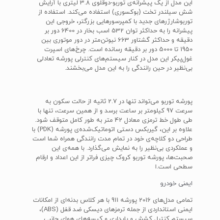
این مدل از یک پیشرانه‌ی توربو-دوقلوی 3.8 لیتری با آرایش
شش سیلندر تخت (بوکسوری) استفاده می‌کند. استفاده از
توربوشارژرهای جدید با کمپرسورهایی بزرگتر، خروجی این
پیشرانه را به حداکثر توان 532 اسب بخار در 6400 دور بر
دقیقه و حداکثر گشتاور 663 نیوتن‌متر در دور موتوری بین
1950 تا 5000 دور بر دقیقه رسانده است. چرخ‌های اسپرت
غول‌پیکر این مدل در کنار سیستم‌های کنترلی پورشه تعادلی
بی‌نظیر در حین رانندگی را به این مدل می‌بخشند.
پورشه توربو می‌تواند تنها در 2.7 ثانیه از حالت سکون به
سرعت 97 کیلومتر بر ساعت برسد و از همین سرعت، تنها با
طی طول خط ترمزی معادل 42 متر به طور کامل متوقف شود.
علاوه بر این، گیربکس دستی اتوماتیک‌شده‌ی پورشه (PDK) با
طراحی دو کلاچه‌ی خود در تمام مدت رانندگی همراه شما است
و عملکردی بی‌نظیر را به نمایش می‌گذارد. با همه‌ی این
صحبت‌ها، پورشه توربو کروک چیزی فراتر از این اعداد و ارقام
سطحی است.ا
ایمنی خودرو
تمامی مدل‌های 2016 پورشه 911 با هر کلاس بدنه‌ای از امکانات
ایمنی استانداردی از جمله ترمزهای دیسکی ضد قفل (ABS)،
سیستم کنترل کشش و پایداری و کیسه‌های هوای جانبی