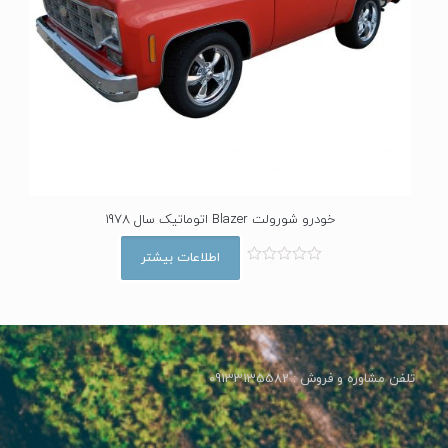
خودرو شورولت Blazer اتوماتیک سال 1978
اطلاعات بیشتر
ا
م
ت
ی
ا
ز
0
ا
تلفن مشاوره و فروش : 09133135582
ز
5