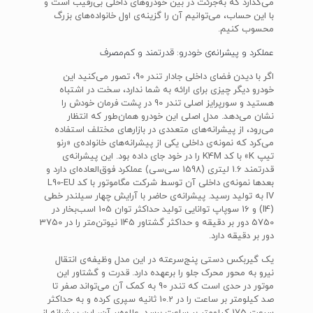
می‌گذارد که به‌جرئت در بین خودروهای داخلی بی‌رقیب است و
با این حساب، می‌توانیم آن را گزینه‌ی اول خانواده‌های بزرگ
محسوب کنیم.
عملکرد و پیشرانه‌ی خودرو: قدرتمند و کم‌مصرف
اگر با دیدن فضای داخلی جادار تندر 90، تصور می‌کنید این
خودرو دیگر چیزی برای ارائه به شما ندارد، سخت در اشتباه
هستید و سورپرایز اصلی تندر 90 در پشت فرمان خودش را
نشان می‌دهد. مدل اصلی این خودرو همان‌طور که انتظار
می‌رود، از پیشرانه‌های متعددی در بازارهای مختلف استفاده
می‌کرد که نمونه‌ی داخلی یکی از پیشرانه‌های خانواده‌ی «رنو
تیپ K» با کد K4M را در خود جای داده بود. این پیشرانه‌ی
قدرتمند 1.6 لیتری (1598 سی‌سی) عملکرد فوق‌العاده‌ای دارد و
بعد‌ها نمونه‌ی داخلی آن توسط شرکت مگاموتور با کد L90-EU
IV به تولید رسید. پیشرانه‌ی حاضر با آرایش چهار سیلندر خطی
(I4) و 16 سوپاپ توانایی تولید حداکثر توان 105 اسب‌بخار در
5750 دور بر دقیقه و حداکثر گشتاور 145 نیوتن‌متر را در 3750
دور بر دقیقه دارد.
یک گیربکس دستی پنج‌سرعته در این مدل وظیفه‌ی انتقال
نیرو به محور محرک جلو را برعهده دارد. قدرت و گشتاور این
موتور در حدی است که تندر 90 به کمک آن می‌تواند صفر تا
صد کیلومتر بر ساعت را در 10.2 ثانیه سپری کرده و به حداکثر