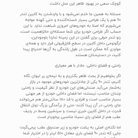
کوچک سعی در بهبود ظاهر این مدل داشت.
مسئله به همین جا ختم نمی‌شود و با واردشدن به کابین تندر
90 هم با یک طراحی بسیار خسته‌کننده و حتی کهنه مواجه
می‌شویم که اصلا به خودروهای امروزی شباهت ندارد. با این
حساب اگر طراحی خودرو برای شما مسئله‌ای حائزاهمیت است،
رنو تندر حرفی برای گفتن در این زمینه ندارد! باوجوداین،
ارگونومی داخل کابین در سطح قابل‌قبولی قرار دارد و همه‌ی
مواردی که ممکن است در طول رانندگی به آن‌ها احتیاج پیدا
کنید، در دسترستان هستند.
راحتی و فضای داخلی: جادار با هر معیاری
اگر بخواهیم از بحث ظاهر بگذریم و به نیمه‌ی پر لیوان نگاه
کنیم، تندر 90 یکی از جادارترین خودروهای موجود در بازار
به‌شمار می‌آید. صندلی‌های این خودرو از نظر کیفیت و راحتی
چندان مناسب نیستند؛ اما فضای داخلی خودرو از هر جهتی
بسیار مناسب است و افرادی با قد 180 سانتی‌متر هم می‌توانند
جای راحتی در آن پیدا کنند؛ حتی از برآمدگی بزرگ تونل انتقال
قدرت در داخل کابین خبری نیست و سرنشین وسط در ردیف
عقب هم از فضای پای نسبتا مناسبی برخوردار است.
اما نکته‌ی اصلی به پشت خودرو و زیر صندوق عقب برمی‌گردد؛
جایی که تندر 90 فضای باری معادل 510 لیتر را در اختیار شما