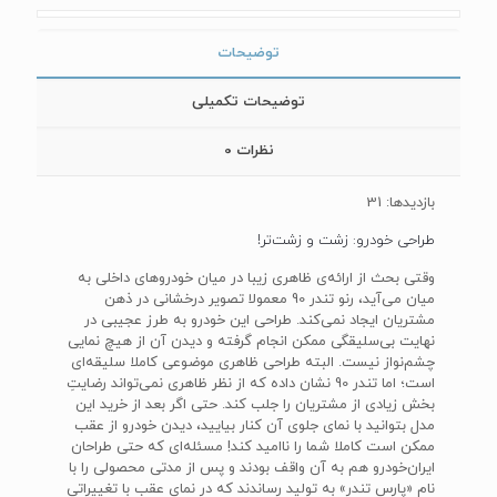
توضیحات
توضیحات تکمیلی
نظرات
0
بازدیدها: 31
طراحی خودرو: زشت و زشت‌تر!
وقتی بحث از ارائه‌ی ظاهری زیبا در میان خودروهای داخلی به
میان می‌آید، رنو تندر 90 معمولا تصویر درخشانی در ذهن
مشتریان ایجاد نمی‌کند. طراحی این خودرو به طرز عجیبی در
نهایت بی‌سلیقگی ممکن انجام گرفته و دیدن آن از هیچ نمایی
چشم‌نواز نیست. البته طراحی ظاهری موضوعی کاملا سلیقه‌ای
است؛ اما تندر 90 نشان داده که از نظر ظاهری نمی‌تواند رضایتِ
بخش زیادی از مشتریان را جلب کند. حتی اگر بعد از خرید این
مدل بتوانید با نمای جلوی آن کنار بیایید، دیدن خودرو از عقب
ممکن است کاملا شما را ناامید کند! مسئله‌ای که حتی طراحان
ایران‌خودرو هم به آن واقف بودند و پس از مدتی محصولی را با
نام «پارس تندر» به تولید رساندند که در نمای عقب با تغییراتی