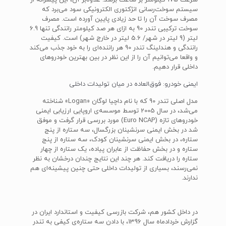
سرعت 175 کیلومتر بر ساعت برسد. علاوه‌بر آن، این پیشرانه از
سیستم سوخت‌رسانی انژکتوری الکترونیکی سود می‌برد که
مصرف سوخت آن را تا حد زیادی پایین آورده است. مصرف
سوخت ترکیبی تندر 90 به ازای هر صد کیلومتر رانندگی تنها 6.9
لیتر (9 لیتر در شهر/ 5.6 لیتر در خارج شهر) است. کیفیت
رانندگی و هندلینگ تندر 90 هر راننده‌ای را به خود جذب می‌کند
و واقعا می‌توانیم آن را از این نظر در بین بهترین خودروهای
داخلی قرار دهیم.
ایمنی خودرو: فوق‌العاده در میان تولیدات داخلی
مدل اصلی تندر 90 که با نام داچیا لوگان «Logan» شناخته
می‌شد، در سال 2005 توسط موسسه‌ی اروپایی ارزیابی ایمنی
خودروهای تازه (Euro NCAP) مورد بررسی قرار گرفت و موفق
شد در بخش ایمنی سرنشینان بزرگسال، سه ستاره از پنج
ستاره، در بخش ایمنی سرنشینان کودک، سه ستاره از پنج
ستاره و در بخش حفاظت از عابران پیاده، یک ستاره از چهار
ستاره را دریافت کند. هر چند این نتایج چندان درخشان به نظر
نمی‌رسند، بسیاری از تولیدات داخلی حتی چنین پیشینه‌ای هم
ندارند.
در داخل کشور هم، شرکت بازرسی کیفیت و استاندارد ایران در
گزارش خردادماه سال 1396، با دادن سه ستاره‌ی کیفی به تندر