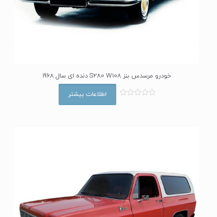
خودرو مرسدس بنز S280 W108 دنده ای سال 1968
اطلاعات بیشتر
ا
م
ت
ی
ا
ز
0
ا
ز
5