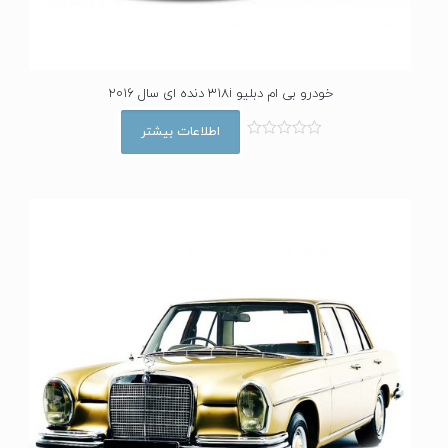
خودرو بی ام دبلیو 318i دنده ای سال 2016
اطلاعات بیشتر
ا
م
ت
ی
ا
ز
0
ا
ز
5