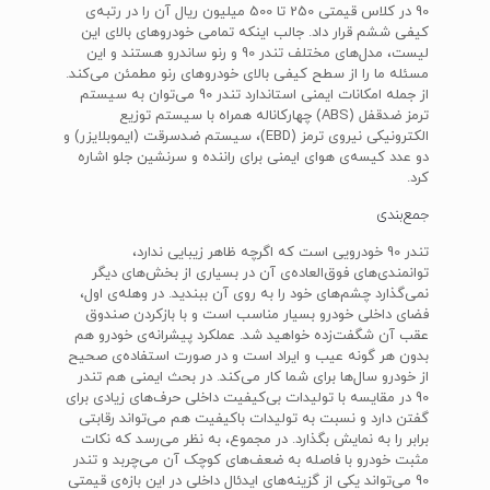
90 در کلاس قیمتی 250 تا 500 میلیون ریال آن را در رتبه‌ی
کیفی ششم قرار داد. جالب اینکه تمامی خودروهای بالای این
لیست، مدل‌های مختلف تندر 90 و رنو ساندرو هستند و این
مسئله ما را از سطح کیفی بالای خودروهای رنو مطمئن می‌کند.
از جمله امکانات ایمنی استاندارد تندر 90 می‌توان به سیستم
ترمز ضدقفل (ABS) چهارکاناله همراه با سیستم توزیع
الکترونیکی نیروی ترمز (EBD)، سیستم ضدسرقت (ایموبلایزر) و
دو عدد کیسه‌ی هوای ایمنی برای راننده و سرنشین جلو اشاره
کرد.
جمع‌بندی
تندر 90 خودرویی است که اگرچه ظاهر زیبایی ندارد،
توانمندی‌های فوق‌العاده‌ی آن در بسیاری از بخش‌های دیگر
نمی‌گذارد چشم‌های خود را به روی آن ببندید. در وهله‌ی اول،
فضای داخلی خودرو بسیار مناسب است و با بازکردن صندوق
عقب آن شگفت‌زده خواهید شد. عملکرد پیشرانه‌ی خودرو هم
بدون هر گونه عیب و ایراد است و در صورت استفاده‌ی صحیح
از خودرو سال‌ها برای شما کار می‌کند. در بحث ایمنی هم تندر
90 در مقایسه با تولیدات بی‌کیفیت داخلی حرف‌های زیادی برای
گفتن دارد و نسبت به تولیدات باکیفیت هم می‌تواند رقابتی
برابر را به نمایش بگذارد. در مجموع، به نظر می‌رسد که نکات
مثبت خودرو با فاصله به ضعف‌های کوچک آن می‌چربد و تندر
90 می‌تواند یکی از گزینه‌های ایدئال داخلی در این بازه‌ی قیمتی