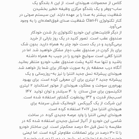
کلاس از محصولات هیوندای است. از این 8 بلندگو یک
ساب¬ووفر و یک بلندگو مرکزی وظیفه خطیر بخشیدن
شفافیت بیشتر به صدا را بر عهده دارند. این سیستم صوتی در
کنار تکنولوژی Clari-Fi شفافیت صدای فوق‌العاده‌ای را به وجود
می‌آورد.
از دیگر قابلیت‌های این خودرو تکنولوژی باز شدن خودکار
صندوق عقب است. تصور کنید در یک روز بارانی از خرید
برمی‌گردید و در یک دست خود چتر به همراه دارید. بدون شک
برای باز کردن در صندوق عقب دچار مشکل خواهید شد. اما در
النترا کافی است سوئیچ خودرو را در جیب به همراه داشته
باشید و تنها سه ثانیه پشت صندوق عقب خودرو منتظر بمانید.
آنگاه درب محفظه بار به صورت خودکار برای شما باز خواهد شد.
هیوندای پیشرانه نسل جدید النترا را نیز به¬‌روزرسانی و یک
پیشرانه جدید 2 لیتری برای آن معرفی کرده است. برای بهبود
بهره‌وری سوخت و عملکرد، هیوندای از موتور استاندارد 2 لیتری
اتکینسون برای مدل سدان با 4 سیلندر و توان تولید ۱۴۷
اسب‌بخار قدرت و ۱۳۲ پوندفوت گشتاور استفاده شده است.
این شرکت از یک گیربکس اتوماتیک شش سرعته برای
هیوندای النترا مدل ۲۰۱۷ استفاده کرده است.
هیوندای ایمنی النترا را وارد عرصه جدیدی کرده. در ساخت
شاسی این خودرو از آلیاژ استیل جدیدی استفاده شده که در
مقایسه با نسل قبل 50 درصد محکم‌تر است. این ساختار خودرو
را تا 30 درصد در برابر تصادفات مقاوم‌تر کرده است. اما ایمنی
خودرو تنها به اینجا ختم نمی‌شود. در دور تا دور این خودرو از