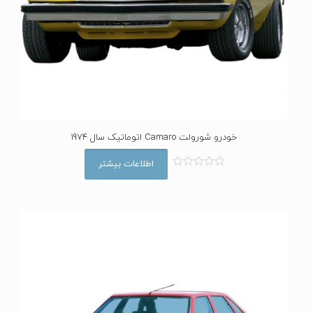
خودرو شورولت Camaro اتوماتیک سال 1974
اطلاعات بیشتر
ا
م
ت
ی
ا
ز
0
ا
ز
5