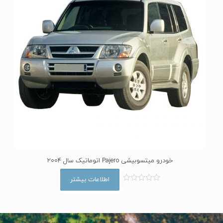
خودرو میتسوبیشی Pajero اتوماتیک سال 2004
اطلاعات بیشتر
ا
م
ت
ی
ا
ز