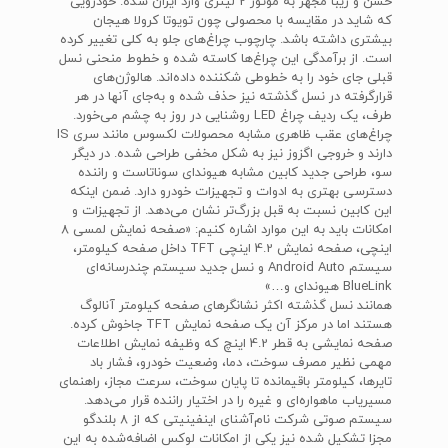
خشن و زیبا مجهز به موتور 2 لیتری وارد ایران شده. خودرویی
که شاید در مقایسه با محصولی چون تویوتا کرولا هیجان
بیشتری داشته باشد. چارچوب چراغ‌های جلو به کلی تغییر کرده
است. از برآمدگی این چراغ‌ها کاسته شده و خطوط منحنی نسل
قبلی جای خود را به خطوطی شکننده داده‌اند. هالوژن‌های
قرارگرفته در نسل گذشته نیز حذف شده و به‌جای آنها در هر
طرف، یک ردیف چراغ LED روشنایی در روز به چشم می‌خورد.
چراغ‌های عقب ظاهری مشابه محصولات لکسوس مانند سری IS
دارند و خروجی اگزوز نیز به شکل مخفی طراحی شده. در دیگر
سو، طراحی جدید کابین مشابه هیوندای سوناتاست و راننده
دسترسی بهتری به ادوات و تجهیزات خودرو دارد. ضمن اینکه
این کابین نسبت به قبل بزرگ‌تر نشان می‌دهد. از تجهیزات و
امکانات باید به این موارد اشاره کنیم: «صفحه نمایش لمسی 8
اینچی، صفحه نمایش 4.2 اینچی TFT داخل صفحه کیلومتر،
سیستم Android Auto و نسل جدید سیستم چندرسانه‌ای
BlueLink هیوندای و…»
همانند نسل گذشته اکثر نشانگرهای صفحه کیلومتر آنالوگ
هستند اما در مرکز آن یک صفحه نمایش TFT جاخوش کرده.
صفحه نمایشی به قطر 4.2 اینچ که وظیفه نمایش اطلاعات
مهمی نظیر مصرف سوخت، دما، وضعیت خودرو، فشار باد
تایرها، کیلومتر باقیمانده تا پایان سوخت، سرعت مجاز، راهنمای
مسیریاب ماهواره‌ای و غیره را در اختیار راننده قرار می‌دهد.
سیستم صوتی شرکت نام‌آشنای اینفینیتی که از 8 بلندگو
مجزا تشکیل شده نیز یکی از امکانات لوکس اضافه‌شده به این