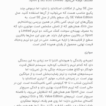
مختلف عرضه می‌شود: SE، Eco، Limited و Sport.
مدل SE برخی از امکانات استاندارد را ندارد؛ اما درعوض چند
پکیج مناسب هست که می‌توانید از آن‌ها استفاده کنید. مدل
SE Value Edition یک سطح بالاتر از مدل SE‌ است. به
ویژگی‌های این تریم، کمی بالاتر در همین بررسی پرداخته‌ایم.
مدل Eco، همان‌طور که از نامش مشخص است موتوری دارد که
به مصرف بهینه‌ی سوخت کمک می‌کند. دو تریم Limited‌ و
Sport در بالاترین سطح قرار دارند. هر دوی این مدل‌ها بالاترین
سطح از قابلیت‌ها را ارایه می‌دهند. حتی در این دو تریم رده‌بالا،
قیمت نهایی محصول از رقبای هم‌رده کمتر است.
سواری
تجربه‌ی رانندگی با هیوندای النترا تا حد زیادی به این بستگی
دارد که کدام تریم را انتخاب کرده‌اید. سیستم انتقال قدرت
خودکار دو-کلاچ هفت-سرعته، چنگی به دل نمی‌زند؛ اما
سیستم‌های هدایت و ترمز رضایت‌بخش است و از میانگین
بهتر است. در زمینه‌ی شتاب، موتور ۲ لیتری استاندارد با
کندترین شتاب ۰ تا ۹۶ کیلومتر، کمی ناامیدکننده است. این در
حالی است که تریم Eco قدرت بهتری دارد و اندکی سریع‌تر
است. مدل Sport‌ هم همان‌طور که انتظارش می‌رود، با فاصله
سریع‌تر است. تریم‌های SE، Value Edition و Eco ترمزهای
کاسه‌ای ساده‌تری دارند؛ اما روی هم رفته، ترمزها عملکردی
رضایت‌بخش و بی‌نقص ارایه می‌کنند. پدال ترمز هم حس خوبی