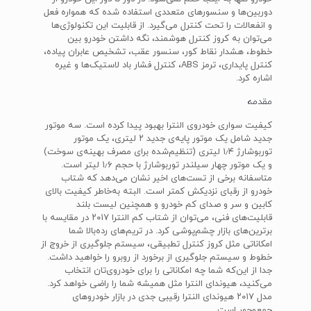
دوربین‌ها و سنسورهای متعددی استفاده شده که همواره فعل
و انفعالات را تحت کنترل می‌گیرد. از قابلیت این تکنولوژی‌ها
می‌توان به کروز کنترل هوشمند، نگه داشتن خودرو بین
خطوط، هشدار نقاط کور، سنسور عقب، تشخیص عابران پیاده،
کنترل پایداری، ترمز ABS، کنترل فشار باد لاستیک‌ها و غیره
اشاره کرد.
مقدمه
کیفیت سواری خودروی النترا بهبود پیدا کرده است. سه موتور
جدید شامل یک موتور پایه‌ی جدید ۲ لیتری، یک موتور
توربوشارژ ۱٫۴ لیتری (تنظیم‌شده برای مصرف بهینه‌ی سوخت)
و یک موتور چهار سیلندر توربوشارژ با حجم ۱٫۶ لیتر است.
متاسفانه برخی از تست‌های اخیر نشان می‌دهد که شتاب
خودرو از رقبای نزدیکش کمتر است. البته به‌خاطر کیفیت بالای
کابین و سر و صدای کم خودرو و همچنین لیست بلند
قابلیت‌های فنی، می‌توان از شتاب کم النترا ۲۰۱۷ در مقایسه با
برترین‌های بازار چشم‌پوشی کرد. در تریم‌های رده‌‎بالا شما
امکاناتی مثل کروز کنترل تطبیقی، سیستم جلوگیری از خروج از
خطوط و سیستم جلوگیری از برخورد از روبرو را خواهید داشت.
جدا از این‌که شما چه امکاناتی را برای خودروی‌تان انتخاب
می‌کنید، هیوندای النترا مثل همیشه شما را راضی خواهد کرد.
مدل ۲۰۱۷ هیوندای النترا رقیبی جدی در بازار خودروهای
جمع‌وجور است.