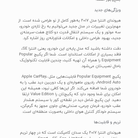
ویژگی‌های جدید
هیوندای النترا مدل ۲۰۱۷ به‌طور کامل از نو طراحی شده است. از
مهم‌ترین تغییرات در مدل جدید می‌توانیم به رخ تازه‌ی خودرو،
سه موتور و یک سیستم انتقال قدرت دو-کلاچ هفت-سرعته‌ی
جدید، بهبود طراحی داخلی و امکانات فناورانه‌ی روز اشاره کرد.
دقت داشته باشید که مدل پایه‌ی این خودرو، یعنی النترا SE،
فاقد بسیاری از امکانات استاندارد است. شما اگر پکیج Popular
Equipment را همراه آن تهیه کنید، چندین قابلیت تکنولوژیک
باحال نصیب‌تان می‌شود.
پکیج Popular Equipment قابلیت‌هایی مثل Apple CarPlay،
Android Auto، رادیوی ماهواره‌ای و یک دوربین دید عقب را به
خودروی شما اضافه می‌کند. اگر این‌ها کافی نبود، همیشه این
امکان برای شما وجود دارد که پکیج‌تان را Value Edition ارتقا
دهید. این پکیج شامل دید در نقطه‌ی کور با سیستم هشدار
عقب خودرو، فرمان چرمی، صندلی‌های جلوی مجهز به گرم‌کن،
سیستم خودکار کنترل هوای داخلی به‌صورت منطقه‌ای است.
تریم و قابلیت‌ها
هیوندای النترا ۲۰۱۷ یک سدان کامپکت است که در چهار تریم