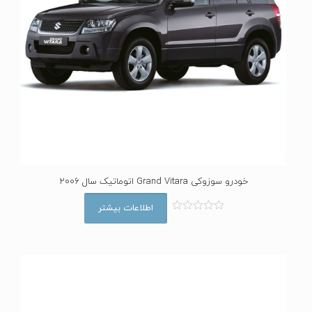
خودرو سوزوکی Grand Vitara اتوماتیک سال 2006
اطلاعات بیشتر
ا
م
ت
ی
ا
ز
0
ا
ز
5