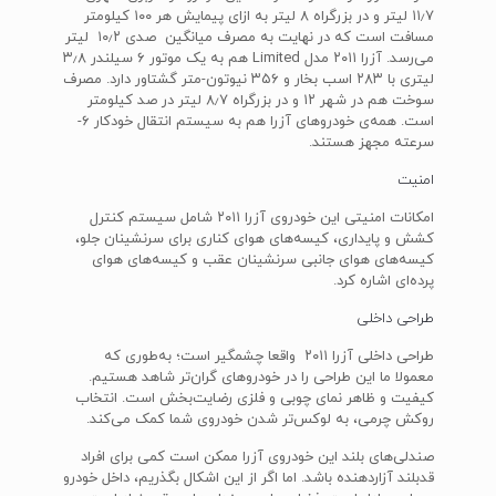
۱۱٫۷ لیتر و در بزرگراه ۸ لیتر به ازای پیمایش هر ۱۰۰ کیلومتر
مسافت است که در نهایت به مصرف میانگین صدی ۱۰٫۲ لیتر
می‌رسد. آزرا ۲۰۱۱ مدل Limited هم به یک موتور ۶ سیلندر ۳٫۸
لیتری با ۲۸۳ اسب بخار و ۳۵۶ نیوتون-متر گشتاور دارد. مصرف
سوخت هم در شهر ۱۲ و در بزرگراه ۸٫۷ لیتر در صد کیلومتر
است. همه‌ی خودروهای آزرا هم به سیستم انتقال خودکار ۶-
سرعته مجهز هستند.
امنیت
امکانات امنیتی این خودروی آزرا ۲۰۱۱ شامل سیستم کنترل
کشش و پایداری، کیسه‌های هوای کناری برای سرنشینان جلو،
کیسه‌های هوای جانبی سرنشینان عقب و کیسه‌های هوای
پرده‌ای اشاره کرد.
طراحی داخلی
طراحی داخلی آزرا ۲۰۱۱ واقعا چشمگیر است؛ به‌طوری که
معمولا ما این طراحی را در خودروهای گران‌تر شاهد هستیم.
کیفیت و ظاهر نمای چوبی و فلزی رضایت‌بخش است. انتخاب
روکش چرمی، به لوکس‌تر شدن خودروی شما کمک می‌کند.
صندلی‌های بلند این خودروی آزرا ممکن است کمی برای افراد
قدبلند آزاردهنده باشد. اما اگر از این اشکال بگذریم، داخل خودرو