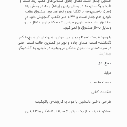
حسابی جادار است. فضای جلوی صندلی‌های عقب زیاد است و
افراد بزرگ‌سال، نه در بخش پایین (پاها) و نه در بخش بالا
(سر)، به‌هیچ‌وجه با تنگنا روبرو نخواهد بود. صندوق عقب
خودرو هم جادار است و ۰٫۴۷ متر مکعب گنجایش دارد. درِ
صندوق عقب هم طوری طراحی شده که جلوی انتقال بار و
وسایل به/از صندوق را نمی‌گیرد.
با وجود قیمت نسبتا پایین این خودرو، هیوندای در هیچ‌جا کم
نگذاشته است. صدای جاده و نویز در کمترین حالت است. حتی
در سرعت‌های بالا بدون مشکل می‌توانید در خودرو به گفت‌وگو
بپردازید.
جمع‌بندی
مزایا:
قیمت مناسب
امکانات کافی
طراحی داخلی دلنشین با مواد به‌کاررفته‌ی باکیفیت
عملکرد قدرتمند از یک موتور ۶ سیلندر V-شکل ۳٫۸ لیتری