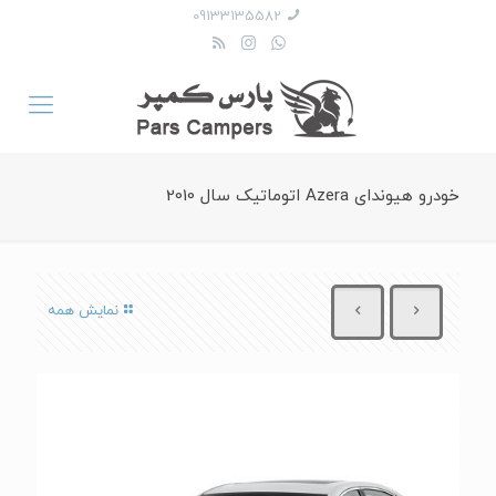
09133135582
خودرو هیوندای Azera اتوماتیک سال 2010
نمایش همه