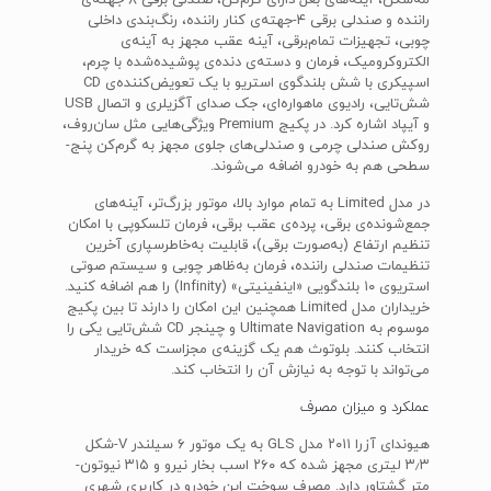
مه‌شکن، آینه‌های بغل دارای گرم‌کن، صندلی‌ برقی ۸-جهته‌ی
راننده و صندلی برقی ۴-جهته‌ی کنار راننده، رنگ‌بندی داخلی
چوبی، تجهیزات تمام‌برقی، آینه عقب مجهز به آینه‌ی
الکتروکرومیک، فرمان و دسته‌ی دنده‌ی پوشیده‌شده با چرم،
اسپیکری با شش بلندگوی استریو با یک تعویض‌کننده‌ی CD
شش‌تایی، رادیوی ماهواره‌ای، جک صدای آگزیلری و اتصال USB
و آیپاد اشاره کرد. در پکیج Premium ویژگی‌هایی مثل سان‌روف،
روکش صندلی چرمی و صندلی‌های جلوی مجهز به گرم‌کن پنج‌-
سطحی هم به خودرو اضافه می‌شوند.
در مدل Limited‌ به تمام موارد بالا، موتور بزرگ‌تر، آینه‌های
جمع‌شونده‌ی برقی، پرده‌ی عقب برقی، فرمان تلسکوپی با امکان
تنظیم ارتفاع (به‌صورت برقی)، قابلیت به‌خاطرسپاری آخرین
تنظیمات صندلی راننده، فرمان به‌ظاهر چوبی و سیستم صوتی
استریوی ۱۰ بلندگویی «اینفینیتی» (Infinity) را هم اضافه کنید.
خریداران مدل Limited همچنین این امکان را دارند تا بین پکیج
موسوم به Ultimate Navigation‌ و چینجر CD شش‌تایی یکی را
انتخاب کنند. بلوتوث هم یک گزینه‌ی مجزاست که خریدار
می‌تواند با توجه به نیازش آن را انتخاب کند.
عملکرد و میزان مصرف
هیوندای آزرا ۲۰۱۱ مدل GLS به یک موتور ۶ سیلندر V-شکل
۳٫۳ لیتری مجهز شده که ۲۶۰ اسب بخار نیرو و ۳۱۵ نیوتون-
متر گشتاور دارد. مصرف سوخت این خودرو در کاربری شهری