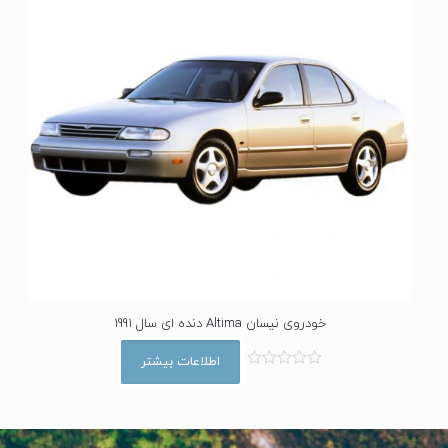
خودروی نیسان Altima دنده ای سال 1991
اطلاعات بیشتر
ا
م
ت
ی
ا