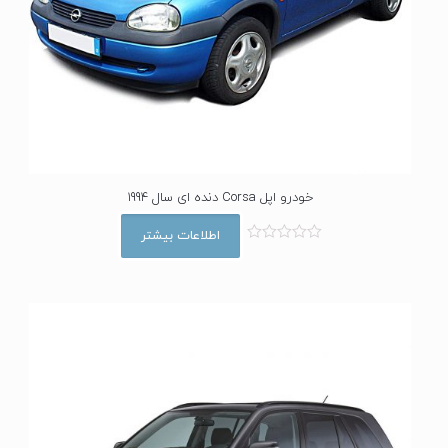
خودرو اپل Corsa دنده ای سال 1994
اطلاعات بیشتر
ا
م
ت
ی
ا
ز
0
ا
ز
5