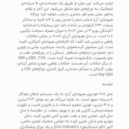
تولید می‌کند. این توان از طریق یک جعبه‌دنده‌ی 5 سرعته‌ی
اتوماتیک به چرخ‌های جلو منتقل می‌شود. این آمار و ارقام
به‌طور عملی هم ‌نظر مشتری را جلب خواهد کرد؛ چراکه
هیوندای آزرا شتاب صفر تا صدی برابر با 8.4 ثانیه و حداکثر
سرعت 223 کیلومتر بر ساعت دارد. این پیشرانه با استاندارد
آلایندگی یورو 4 در مدل 2007 با میزان مصرف سوخت ترکیبی
10.2 است. در مدل هیوندای آزرای 2007 در بخش امکانات
رفاهی و ایمنی باید گفت که کارخانه‌ی هیوندای کم‌کاری نکرده
است. این محصول کیسه‌هوای راننده، سرنشین، جانبی و زانویی
دارد؛ همچنین ترمزهای ضدقفل دیسکی را در چرخ‌های عقب و
جلو به‌صورت خنک‌شونده تعبیه کرده است. EBD ،TCS و EBD
از دیگر امکانات آن هستند. امکانات رفاهی خودرو شامل آینه‌ی
برقی، گرم‌کن و سردکن صندلی، کروز کنترل، چراغ‌های LED و
Day light است.
مقدمه
مدل ۲۰۱۱ خودروی هیوندای آزرا، به یک سیستم انتقال خودکار
۶-سرعته مجهز است. به علاوه این‌که، هر دو موتور ۳٫۳ لیتری
و ۳٫۸ لیتری، طوری تنظیم شده‌اند تا با بالابردن قدرت و تقویت
سوخت‌رسانی، کارایی هر دو را بهبود بدهند. در مقایسه با مدل
سال قبل، طراحی جلو و عقب خودرو کمی تغییر کرده. داخل
خودرو هم اندکی تغییر کرده که طراحی متالیک فضای داخلی،
آمپر «اکو ایندیکیتور» (Eco Indicator) و یک چراغ چشمک‌زن