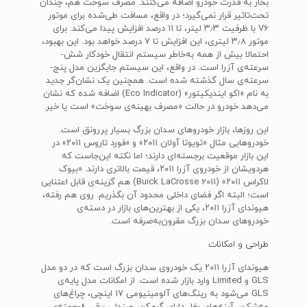
بخار به قدرت خودرو اضافه می‌کنند. مصرف سوخت هم، چندان
تحت‌تاثیر قرار نمی‌گیرد؛ در واقع، مسافت طی‌شده برای موتور
V6 با ظرفیت ۳٫۳ لیتر، تا ۱۱ درصد افزایش پیدا می‌کند. برای
موتور ۳٫۸ لیتری، این افزایش تا ۷ درصد خواهد بود. این بهبود،
احتمالا بیش از همه به‌خاطر سیستم انتقال خودکار شش-
سرعته‌ی آزرا است. در واقع، این سیستم جایگزین مدل پنج-
سرعته‌ی سال گذشته شده است. همچنین یک نشان‌گر جدید
به نام «اکو ایندیکیتور» (Eco Indicator) اضافه شده که نشان
می‌دهد خودرو در حالت «مصرف بهینه‌ی سوخت» است یا خیر.
این ‌روزها، بازار خودروهای سدان بزرگ بسیار پررونق است.
خودروهایی مثال «تویوتا آولان ۲۰۱۱» و «فورد تاروس ۲۰۱۱» در
این بازار موقعیت برجسته‌ای دارند؛ اما نکته این‌جاست که
هردویشان از خودروی آزرا ۲۰۱۱، قیمت بالاتری دارند. «بیوک
لاکراس ۲۰۱۱» (Buick LaCrosse 2011) هم گزینه‌ی قابل اعتنایی
است؛ البته اگر فضای داخلی محدود آن بگذریم. روی هم رفته،
هیوندای آزرا ۲۰۱۱، یکی از بهترین‌های بازار در دسته‌ی
خودروهای سدان بزرگ مقرون‌به‌صرفه است.
طراحی و امکانات
هیوندای آزرا ۲۰۱۱ یک خودروی سدان بزرگ است که در دو مدل
GLS و Limited وارد بازار شده است. از امکانات مدل پایه‌ی
GLS می‌شود به رینگ‌های آلومینیومی ۱۷ اینچی، چراغ‌های