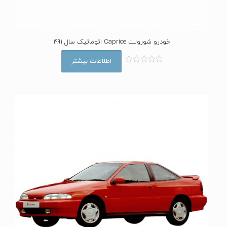
خودرو شورولت Caprice اتوماتیک سال 1991
اطلاعات بیشتر
ا
م
ت
ی
ا
ز
0
ا
ز
5