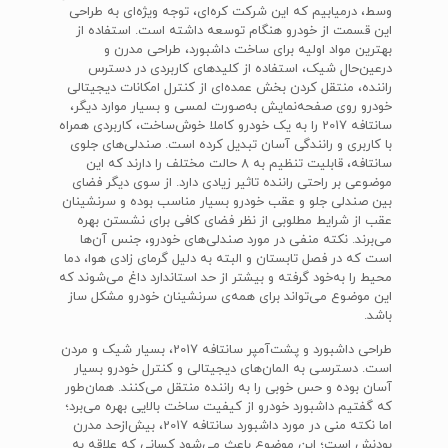
وسط، درمیابیم که این شرکت کره‌ای، توجه ویژه‌ای به طراحی
این قسمت از خودرو هنگام توسعه داشته است. استفاده از
بهترین مواد اولیه برای ساخت داشبورد، طراحی مدرن و
درعین‌حال شیک، استفاده از کلید‌های کاربردی در دسترس
راننده، منتقل کردن بخش عمده‌ای از کنترل امکانات دیجیتالی
خودرو روی صفحه‌نمایش به‌صورت لمسی و بسیار موارد دیگر،
سانتافه 2017 را به یک خودرو کاملا خوش‌ساخت، کاربردی همراه
با کاربری و رانندگی آسان تبدیل کرده است. صندلی‌های جلوی
سانتافه، قابلیت تنظیم به 8 حالت مختلف را دارند که این
موضوعی بر راحتی راننده تاثیر زیادی دارد. از سوی دیگر فضای
بین صندلی جلو و عقب خودرو بسیار مناسب بوده و سرنشینان
عقب از شرایط مطلوبی از نظر فضای کافی برای نشستن بهره
می‌برند. نکته منفی در مورد صندلی‌های خودرو، جنس آن‌ها
است که در فصل تابستان و البته به دلیل گرمای زادی هوا، دما
محیط را به‌خود گرفته و بیشتر از حد استاندارد داغ می‌شوند که
این موضوع می‌تواند برای همه‌ی سرنشینان خودرو مشکل ساز
باشد.
طراحی داشبورد و پشت‌آمپر سانتافه 2017، بسیار شیک و مردن
است. دسترسی به المان‌های دیجیتالی و کنترل خودرو بسیار
آسان بوده و حس خوبی را به راننده منتقل می‌کنند. همان‌طور
که گفتیم داشبورد خودرو از کیفیت ساخت بالایی بهره می‌برد؛
اما نکته منی در مورد داشبورد سانتافه 2017، بیش‌ازحد مدرن
بودنش است؛ این موضوع باعث می‌شود کسانی که علاقه به