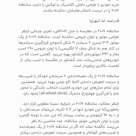
خرید خودرو با طراحی داخلی کلاسیک یا لوکس را دارند، سانتافه
2017 را در لیست انتخاب‌هایشان نداشته باشند.
قدرتمند اما شهری!
سانتافه 2017 در مقایسه با مدل 2016‌اش، تغییر چندانی ازنظر
طراحی موتور و توان خروجی نداشته است. سانتافه 2017 از یک
موتور 3.3 لیتری 6 سیلندر V شکل (نحوه‌ی قرارگیری سیلندرها
در کنار هم به شکل حرف V انگلیسی) با توان خروجی 290 اسب
بخار و 341 نیوتون‌متر گشتاور بهره می‌برد. گفتنی است که در
خودرو‌های شاسی‌بلند، عدد گشتاور در مقایسه با اسب بخار، از
اهمیت بالا‌تری برخوردار است.
سانتافه 2017 از یک جعبه‌دنده‌ی 6 سرعته‌ی خودکار با ضریب‌ها
و سرعت تعویض دنده‌ی کاملا اکو نومی بهره‌ می‌برد. همچنین
برای تمام مدل‌های این خودرو، قابلیت انتخاب رانندگی با محور
جلو یا فن‌آوری چهارچرخ متحرک (all-wheel-drive) وجود دارد.
ازنظر عملکرد، سانتافه 2017 در شرایط نسبتا مطلوبی قرار دارد.
به‌طوری‌که این خودرو تنها در 7.7 ثانیه‌، می‌تواند سرعت‌اش را
از 0 به 96 کیلومتر بر ساعت برساند که این عدد با توجه کلاس،
وزن و توان خروجی موتور سانتافه، عدد مناسبی به نظر
می‌رسد. ناگفته نماند که اگر در سانتافه 2017 از یک جعبه‌دنده
با ضریب‌های کوتاه‌تر و همچنین سرعت تعویض دنده‌ی بیشتر