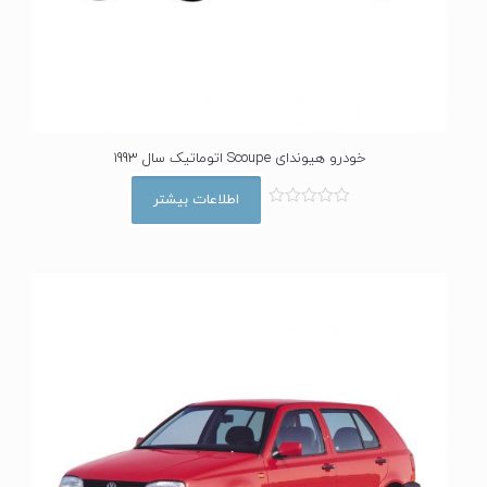
خودرو هیوندای Scoupe اتوماتیک سال 1993
اطلاعات بیشتر
ا
م
ت
ی
ا
ز
0
ا
ز
5