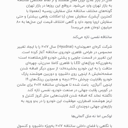
مدل در بازار عادی ایران فعال هستند و از نقاط مختلفی سانتافه
به بازار تهران وارد می‌شود. درواقع این روزها در بازار تهران
گونه‌های مختلف سانتافه مثل سفارش روسیه (معمولا با
کمترین آپشن)، سفارش عمان (با امکانات رفاهی بیشتر) و حتی
سفارش اروپا وجود دارد و گاهی اختلاف قیمت این مدل‌ها به 80
میلیون تومان هم می‌رسد!
سانتافه نفسی تازه می‌کند
شرکت کره‌ای «هیوندای» (Hyudnai) سال 2017 را با ایجاد تغییر
محسوس در طراحی ظاهری خودروی سانتافه آغاز کرده است.
این تغییر در قسمت جلویی و پشتی خودرو قابل‌مشاهده است؛
به‌طوری‌که چراغ‌های LED با ظاهری کاملا مدرن‌تر، چهره‌ای
متافت را به این خودرو بخشیده‌اند؛ از سوی دیگر اضافه شدن
صفحه‌نمایش 8 اینچی روی داشبورد و دوربین هوشمند پارک
خودرو باقابلیت چرخش 360 درجه و همچنین رینگ‌های 19
اینچی آلیاژی، باعث شده تا هیوندای سانتافه 2017 برای ماندن
در کورس رقابت جهانی در صنعت خودرو، نفسی تازه کند.
ناگفته نماند که اضافه شدن قابلیت‌هایی مثل کروز کنترل و
ترمز هوشمند اضطراری، موفقیت این خودرو را در بدو ورود به
بازارهای جهانی دوچندان کند.
لوکس اما نه مثل آلمانی‌ها
با نگاهی با فضای داخلی سانتافه 2017 به‌ویژه داشبورد و کنسول