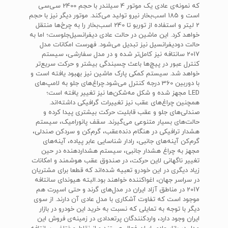
که نمونه‌ی عادی یک موتور 4 سیلندر با حجم 2400 سی‌سی
است و 185 اسب‌بخار نیرو تولید می‌کند. موتور دیگر نیز با حجم
2 لیتر و استفاده از توربو تا 240 اسب‌‎بخار را به چرخ‌ها منتقل
خواهد کرد. این ماشین در حالت عادی دیفرانسیل‌جلوست؛ اما به
حالت دودیفرانسیل نیز تبدیل می‌شود. فهرست امکانات مدل
2017 سانتافه نیز کامل‌تر شده و در مدل سفارشی، سیستم
کنترل عبور در پیچ‌ها باعث چسبندگی بیشتر و حرکت سریع‌تر
خواهد شد. سیستم کمکی پارک ماشین نیز بهبود یافته است و
با دوربین‌ 360 درجه کنترل می‌شود.چراغ‌های جلو به لامپ‌های
LED مجهز شده و شکل مه‌شکن‌ها نیز تغییر یافته است؛
همچنین چراغ‌‌های عقب نیز تغییرات گرافیکی داشته‌اند.
صندلی‌های جلو و عقب قابلیت حرکت بیشتری پیدا کرده و
حالت‌های بسیار متنوعی می‌گیرند. سقف پانورامیک، سیستم
هشدار ترافیکی در هنگام دنده‌عقب، گرم‌کن و سردکن صندلی،
گرم‌کن آینه‌های جانبی، رادار شناسایی عابر پیاده، آینه‌های
مجهز به چراغ هشدار جانبی، سیستم هشداردهنده در حین
تغییر ناگهانی لاین حرکت، در صندوق عقب هوشمند و امکانات
زیاد دیگری در این خودرو تعبیه شده‌اند که قطعا برای مشتریان
در سراسر جهان، اغواکننده خواهند بود.البته هیوندای سانتافه
2017 در مناطق آزاد ایران در مدل‌های گرند و حتی اسپرت هم
موجود است که تفاوت آشکاری با مدل عادی آن دارند. از سوی
دیگر با توجه به تمایلی که نسبت به خرید این خودرو در بازار
ایران وجود دارد، واردکنندگان پرتعدادی در زمینه‌ی فروش این