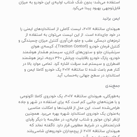
استفاده می‌شد؛ بدون شک شتاب اولیه‌ی این خودرو به میزان
قابل‌توجهی بهبود پیدا می‌کرد.
ایمن برانید
هیوندای سانتافه 2017، لیست کاملی از استاندارد‌های ایمنی را
در خود جای‌داده است. از این لیست می‌توان به استفاده از
ترمز‌های دیسکی عقب و جلو، فن‌آوری کنترل میزان چسبندگی و
کنترل فرمان خودرو (Traction Contorl)، کیسه‌ی هوای
سرنشینان جلو و ستون‌های کناری، سیستم هشدار هوشمند
خودرو، پارک خودرو باقابلیت چرخش 360 درجه، ترمز هوشمند
اضطراری و سیستم ضد سرقت اشاره کرد. تمامی موارد بالا در
کنار هم باعث شده تا سانتافه 2017 یک خودرو کاملا ایمن و
استاندارد در سطح جهانی به‌حساب آید.
جمع‌بندی
به‌طورکلی، هیوندای سانتافه 2017، یک خودروی کاملا اکونومی
و با هزینه‌های جانبی کم است که برای استفاده در شهر و جاده‌
طراحی‌شده است. این مدل از قابلیت‌ها و امکانت مناسبی
به‌عنوان یک خودروی استاندارد شهره بهره ‌می‌برد. همچنین
ازنظر توان موتور و شتاب اولیه‌ی، در مقایسه با دیگر رقبای
قدرتمند‌اش، در شرایط مطلوبی قرار دارد. ناگفته نماند که
هیوندای سانتافه 2017 از پرچم‌داران خودرو‌های شاسی‌بلند