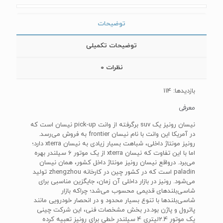
توضیحات
توضیحات تکمیلی
نظرات
0
بازدیدها: 114
معرفی
نیسان رونیز یک suv برگرفته از وانت pick-up نیسان است که
در آمریکا این وانت با نام نیسان frontier به فروش می‌رسد.
رونیز مونتاژ داخلی، شباهت بسیار زیادی به نیسان xterra دارد؛
اما با این تفاوت که نیسان xterra از یک موتور 6 سیلندر بهره
می‌برد. درواقع نیسان رونیز مونتاژ داخل کشور، همان نیسان
paladin است که در کشور چین در کارخانه zhengzhou تولید
می‌شود. رونیز در بازار داخلی آن زمان، جایگزین مناسبی برای
شاسی‌بلندهای قدیمی محسوب می‌شد؛ چراکه بازار
شاسی‌بلندها با تنوع بسیار محدود و در انحصار خودرویی مانند
پاترول و پاژن بود.در بخش مشخصات فنی، این شرکت چینی
یک موتور 2.4لیتری 4 سیلندر خطی برای رونیز تعبیه کرده