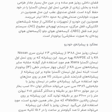
فضای داخلی رونیز هم ساده و در عین حال بسیار جادار طراحی
شده و بخش زیادی از طراحی نسل اول نیسان اکسترا را در خود
حفظ کرده است. فضای صندوق عقب این مدل همچنین در
صورت خواباندن صندلی‌های به حدود 1860 لیتر می‌رسد.
همچنین این خودرو از تجهیزات و امکاناتی از جمله شیشه‌های
الکتریکی، قفل مرکزی، سیستم تهویه‌ی مطبوع (AC)، سیستم
ترمز ضد قفل (ABS)، کیسه‌های هوای جلو (کیسه‌های هوای
پرده‌ای به صورت سفارشی) برخوردار است.
عملکرد و پیشرانه‌ی خودرو
نیسان رونیز مدل 1388 از پیشرانه‌ی 2.4 لیتری سری Nissan
KA با کد KA24DE بهره می‌برد. این پیشرانه که بر روی نسل اول
نیسان اکسترا Xterra هم مورد استفاده قرار گرفته مشابه سایر
پیشرانه‌های سری KA از آرایش چهار سیلندر خطی (I4) برخوردار
است؛ البته نسل اول نیسان اکسترا علاوه بر این پیشرانه از
پیشرانه‌های قدرتمند شش سیلندر VG هم بر روی مدل‌های
خود استفاده می‌کرد. پیشرانه‌ی حاضر در نیسان رونیز با
جابه‌جایی 2389 سی سی می‌تواند حداکثر توان 160 اسب بخار
در دور موتور 5600 دور بر دقیقه و حداکثر گشتاور 208 نیوتن
متر را در 3600 دور بر دقیقه تولید کند. این پیشرانه بر روی
نیسان پالادین «Paladin» که مدل مادر همین خودرو است، مورد
استفاده قرار می‌گیرد. نیسان رونیز با کمک این پیشرانه
می‌تواند صفر تا صد کیلومتر بر ساعت را در 15.2 ثانیه سپری