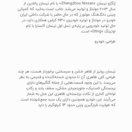
ژنگژو نیسان «Zhengzhou Nissan» با نام نیسان پالادین از
سال 2003 مونتاژ و تولید می‌شد. جالب است بدانید که کمپانی
چینی دانگ‌فنگ موتورز که در حال حاضر با شرکت داخلی ایران
خودرو در مونتاژ و تولید خودروی H30 کراس همکاری دارد، در
حال تولید خودرویی بر پایه‌ی نسل اول نیسان اکسترا با نام
اوتینگ «Oting» است.
طراحی خودرو
نیسان رونیز از ظاهر خشن و سرسختی برخوردار هست، هر چند
طراحی کلی ظاهری آن تا حدودی خسته‌کننده و قدیمی به نظر
می‌رسد. با این وجود قسمت‌هایی از جمله گلگیرهای دارای
برجستگی لاستیک، جلوپنجره‌ی مشکی، سقف بلند و رکاب
لوله‌ای کناری از نکات برجسته‌ی ظاهری این مدل به شمار
می‌آیند. این خودرو همچنین دارای یک سبد جمع‌شونده است
که ظرفیت قرارگیری وزنی حدود 14 کیلوگرم را دارد.