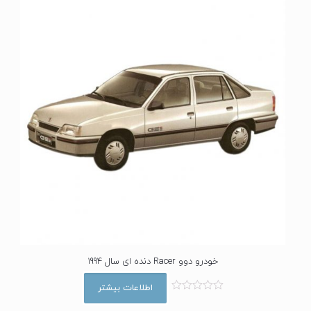
0
ا
ز
5
خودرو دوو Racer دنده ای سال 1994
اطلاعات بیشتر
ا
م