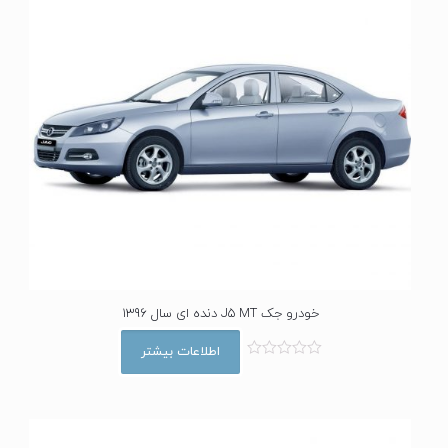
خودرو جک J5 MT دنده ای سال 1396
اطلاعات بیشتر
ا
م
ت
ی
ا
ز