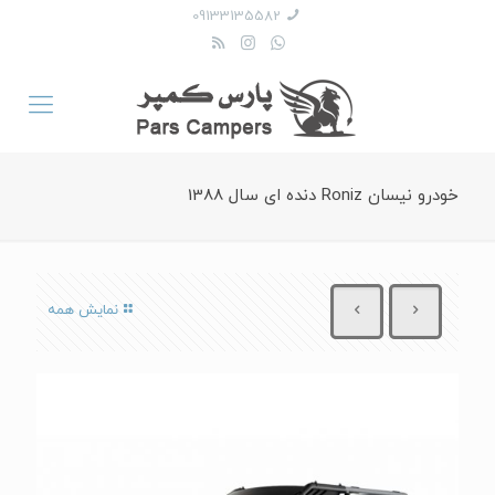
09133135582
خودرو نیسان Roniz دنده ای سال 1388
نمایش همه