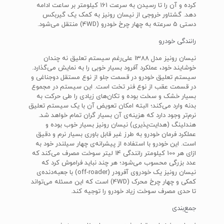
کرده و آن را تا رسیدن به سرعت 161 کیلومتر بر ساعت ادامه
دهد. گشتاور خروجی از نیسان رونیز به کمک یک گیربکس
دستی 5 سرعته به چهار چرخ خودرو (4WD) منتقل می‌شود.
رانندگی خودرو
نیسان رونیز مدل 1388 علی‌رغم سیستم تعلیق نه چندان
خوشایند خود، عملکرد آفرود بسیار خوبی را به نمایش می‌گذارد.
سیستم تعلیق خودرو در قسمت جلو از نوع مستقل دوجناغی و
در قسمت عقب از نوع فنر تخت است. این سیستم در مجموع
بسیار خشک و سخت بوده و تکان‌های زیادی را طی حرکت به
بدنه وارد می‌کند؛ البته امکان تعویض آن با یک سیستم تعلیق
نرم‌تر وجود دارد که هزینه‌ی آن بسیار گران تمام خواهد شد.
هندلینگ (هدایت‌پذیری) نیسان رونیز بسیار خوب بوده و
عملکرد فرمان خودرو به طرز غیر قابل باوری بسیار نرم و دقیق
است. این خودرو با استفاده از پیشرانه‌ی چهار سیلندر خود به
ازای هر 100 کیلومتر رانندگی 14 لیتر سوخت مصرف می‌کند که
عدد بزرگی محسوب می‌شود؛ هر چند نباید فراموش کرد که
نیسان رونیز یک خودروی آفرودر (off-roader) با جعبه‌دنده‌ی
کمکی و چهار چرخ محرک (4WD) است که این مسئله می‌تواند
تا حدی مصرف سوخت زیاد خودرو را توجیه کند.
جمع‌بندی