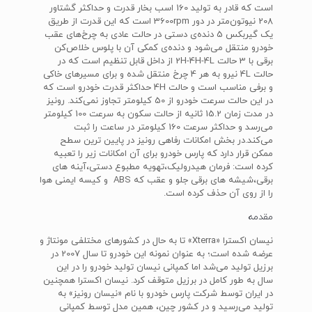
است که قادر به تولید 160 اسب بخار قدرت و حداکثر گشتاور
208 نیوتون‌متر در دور 3600rpm است که این قدرت از طریق
یک گیربکس 5 دنده‌ی دستی در حالت عادی به چرخ‌های عقب
خودرو منتقل می‌شود و دنده‌ی کمکی آن با پلوس خلاص‌کن
برقی با 3 حالت 2H-4H-4L از داخل قابل تنظیم است که در
حالت 4L نیرو به هر 4 چرخ منتقل شده و برای مسیرهای خاکی
و برفی مناسب است و حالت 4H حداکثر قدرت خودرو است که
در این حالت سرعت خودرو از 50 کیلومتر تجاوز نمی‌کند. رونیز
در مدت زمان 15.2 ثانیه از حالت سکون به سرعت 100 کیلومتر
می‌رسد و حداکثر سرعت 160 کیلومتر در ساعت را ثبت
می‌کند.در بخش امکانات رفاهی رونیز در پایین ترین سطح
ممکن قرار دارد که پارس خودرو برای آن امکانات زیر را تعبیه
کرده است: فرمان هیدرولیک،تهویه مطبوع دستی،آینه های
برقی،شیشه های برقی جلو و عقب که ABS و کیسه ایمنی هوا
را از روی آن حذف کرده است.
مقدمه
نیسان اکسترا «Xterra» تا به حال در کشورهای مختلفی مونتاژ و
عرضه شده است؛ به عنوان نمونه این خودرو تا سال 2007 در
برزیل تولید می‌شد اما کمپانی نیسان تولید خودرو را در این
سال به طور کامل در برزیل متوقف کرد. نیسان اکسترا همچنین
در ایران توسط شرکت پارس خودرو با نام «نیسان رونیز» به
تولید می‌رسید و در کشور چین، همین مدل توسط کمپانی