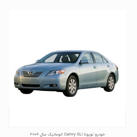
ت
ی
ا
ز
0
ا
ز
5
خودرو تویوتا Camry GLI اتوماتیک سال 2006