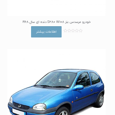
خودرو مرسدس بنز S280 W108 دنده ای سال 1968
اطلاعات بیشتر
ا
م
ت
ی
ا
ز
0
ا
ز
5