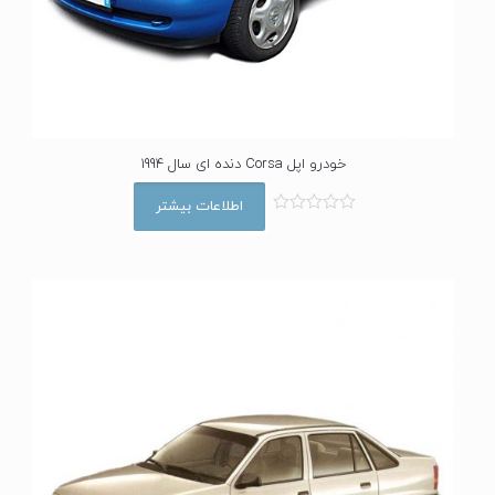
خودرو اپل Corsa دنده ای سال 1994
اطلاعات بیشتر
ا
م
ت
ی
ا
ز
0
ا
ز
5