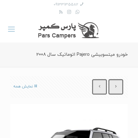
09133135582
خودرو میتسوبیشی Pajero اتوماتیک سال 2008
نمایش همه