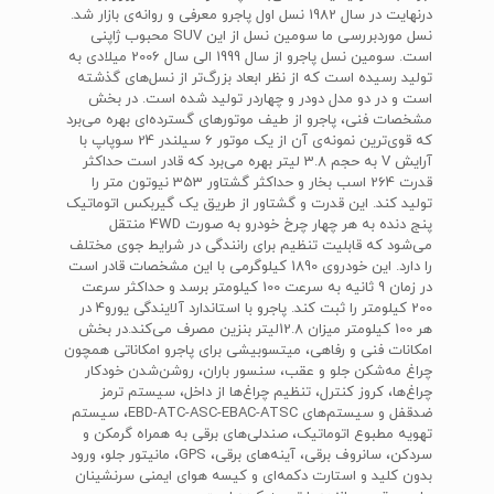
درنهایت در سال 1982 نسل اول پاجرو معرفی و روانه‌ی بازار شد.
نسل موردبررسی ما سومین نسل از این SUV محبوب ژاپنی
است. سومین نسل پاجرو از سال 1999 الی سال 2006 میلادی به
تولید رسیده است که از نظر ابعاد بزرگ‌تر از نسل‌های گذشته
است و در دو مدل دودر و چهاردر تولید شده است. در بخش
مشخصات فنی، پاجرو از طیف موتورهای گسترده‌ای بهره می‌برد
که قوی‌ترین نمونه‌ی آن از یک موتور 6 سیلندر 24 سوپاپ با
آرایش V به حجم 3.8 لیتر بهره می‌برد که قادر است حداکثر
قدرت 264 اسب بخار و حداکثر گشتاور 353 نیوتون متر را
تولید کند. این قدرت و گشتاور از طریق یک گیربکس اتوماتیک
پنج دنده به هر چهار چرخ خودرو به صورت 4WD منتقل
می‌شود که قابلیت تنظیم برای رانندگی در شرایط جوی مختلف
را دارد. این خودروی 1890 کیلوگرمی با این مشخصات قادر است
در زمان 9 ثانیه به سرعت 100 کیلومتر برسد و حداکثر سرعت
200 کیلومتر را ثبت کند. پاجرو با استاندارد آلایندگی یورو4 در
هر 100 کیلومتر میزان 12.8لیتر بنزین مصرف می‌کند.در بخش
امکانات فنی و رفاهی، میتسوبیشی برای پاجرو امکاناتی همچون
چراغ مه‌شکن جلو و عقب، سنسور باران، روشن‌شدن خودکار
چراغ‌ها، کروز کنترل، تنظیم چراغ‌ها از داخل، سیستم ترمز
ضدقفل و سیستم‌های EBD-ATC-ASC-EBAC-ATSC، سیستم
تهویه مطبوع اتوماتیک، صندلی‌های برقی به همراه گرمکن و
سردکن، سانروف برقی، آینه‌های برقی، GPS، مانیتور جلو، ورود
بدون کلید و استارت دکمه‌ای و کیسه هوای ایمنی سرنشینان