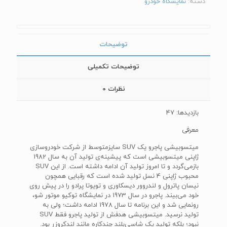
دسته:
نمایشگاه خودرو
توضیحات
توضیحات تکمیلی
نظرات
0
بازدیدها: 47
معرفی
میتسوبیشی پاجرو یک SUV سایزمتوسط از شرکت خودروسازی
ژاپنی میتسوبیشی است که پیشینه‌ی تولید آن به سال 1982
بازمی‌گردد و تا امروز تولید آن ادامه داشته است. از این SUV
محبوب ژاپنی 4 نسل تولید شده است که رقبایی همچون
نیسان پاترول و لندروور دیسکاوری و تویوتا پرادو را در پیش روی
خود می‌بیند. پاجرو در سال 1973 در نمایشگاه توکیو موتور شو،
رونمایی شد و این برنامه تا سال 1978 ادامه داشت؛ ولی به
تولید نرسید. میتسوبیشی هدفش از تولید پاجرو فقط SUV
نبود؛ بلکه تولید یک شاسی‌بلند چندکاره مانند لندکروزر بود.