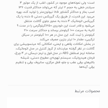
است؛ ولی نمونه‌های موجود در کشور، اغلب از یک موتور 4
سیلندر خطی به حجم 2 لیتر که می‌تواند حداکثر قدرت 136
اسب بخار و حداکثر گشتاور 185 نیوتون‌متر را تولید کند، بهره
می‌برد. این قدرت، از طریق یک گیربکس دستی 5 دنده یا یک
گیربکس اتوماتیک 4 دنده به محور جلوی گالانت منتقل
می‌شود و قادر است این خودروی 1250کیلوگرمی را در مدت 9
ثانیه به سرعت 100 کیلومتر برساند و حداکثر سرعت 210
کیلومتر را ثبت کند. این مدل در هر 100 کیلومتر در سیکل
ترکیبی، مقدار 10 لیتر بنزین مصرف می‌کند.
در بخش امکانات رفاهی و ایمنی، امکاناتی که میتسوبیشی برای
گالانت در نظر گرفته عبارت‌اند از کروز کنترل در مدل اتوماتیک،
سامانه ترمز ضدقفل ABS در مدل فول و ترمز دیسکی در 4 چرخ،
فرمان هیدرولیک، سیستم تهویه‌ی مطبوع دستی، شیشه
بالابرهای برقی عقب و جلو، قفل مرکزی، سانروف برقی و تنظیم
برقی آینه‌ها.
محصولات مرتبط