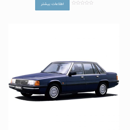
اطلاعات بیشتر
ا
م
ت
ی
ا
ز
0
ا
ز
5