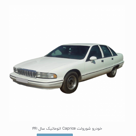
ی
ا
ز
0
ا
ز
5
خودرو شورولت Caprice اتوماتیک سال 1991