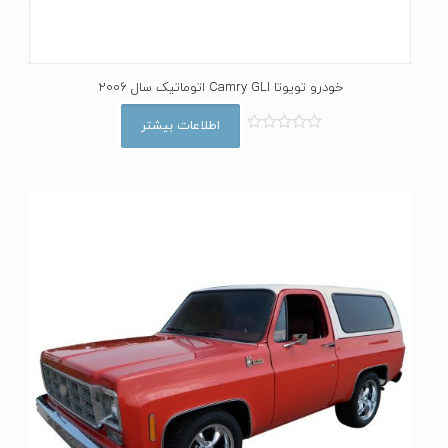
خودرو تویوتا Camry GLI اتوماتیک سال 2006
اطلاعات بیشتر
ا
م
ت
ی
ا
ز
0
ا
ز
5