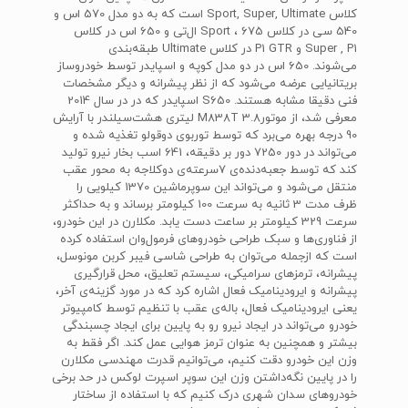
کلاس Sport, Super, Ultimate است که به دو مدل 570 اس و
540 سی در کلاس Sport ، 675 ال‌تی و 650 اس در کلاس
Super , P1 و P1 GTR در کلاس Ultimate طبقه‌بندی
می‌شوند. 650 اس در دو مدل کوپه و اسپایدر توسط خودروساز
بریتانیایی عرضه می‌شود که از نظر پیشرانه و دیگر مشخصات
فنی دقیقا مشابه هستند. S650 اسپایدر که در در سال 2014
معرفی شد، از موتورM838T 3.8 لیتری هشت‌سیلندر با آرایش
90 درجه بهره می‌برد که توسط توربوی دوقولو تغذیه شده و
می‌تواند در دور 7250 دور بر دقیقه، 641 اسب بخار نیرو تولید
کند که توسط جعبه‌دنده‌ی 7سرعته‌ی دوکلاجه به محور عقب
منتقل می‌شود و می‌تواند این سوپرماشین 1370 کیلویی را
ظرف مدت 3 ثانیه به سرعت 100 کیلومتر برساند و به حداکثر
سرعت 329 کیلومتر بر ساعت دست یابد. مکلارن در این خودرو،
از فناوری‌ها و سبک طراحی خودروهای فرمول‌وان استفاده کرده
است که ازجمله می‌توان به طراحی شاسی فیبر کربن مونوسل،
پیشرانه، ترمزهای سرامیکی، سیستم تعلیق، محل قرارگیری
پیشرانه و ایرودینامیک فعال اشاره کرد که در مورد گزینه‌ی آخر،
یعنی ایرودینامیک فعال، باله‌ی عقب با تنظیم توسط کامپیوتر
خودرو می‌تواند در ایجاد نیرو رو به پایین برای ایجاد چسبندگی
بیشتر و همچنین به عنوان ترمز هوایی عمل کند. اگر فقط به
وزن این خودرو دقت کنیم، می‌توانیم قدرت مهندسی مکلارن
را در پایین نگه‌داشتن وزن این سوپر اسپرت لوکس در حد برخی
خودرو‌های سدان شهری درک کنیم که با استفاده از ساختار