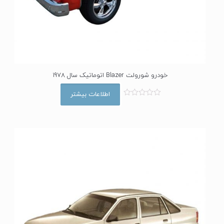
خودرو شورولت Blazer اتوماتیک سال 1978
اطلاعات بیشتر
ا
م
ت
ی
ا
ز
0
ا
ز
5