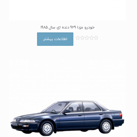
خودرو مزدا 929 دنده ای سال 1985
اطلاعات بیشتر
ا
م
ت
ی
ا
ز
0
ا
ز
5