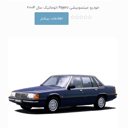
خودرو میتسوبیشی Pajero اتوماتیک سال 2004
اطلاعات بیشتر
ا
م
ت
ی
ا
ز
0
ا
ز
5