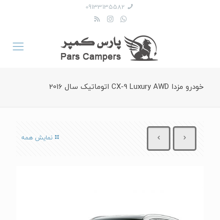
09133135582
خودرو مزدا CX-9 Luxury AWD اتوماتیک سال 2016
نمایش همه