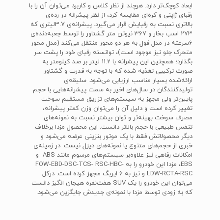
ابعاد کوچک‌تر دارد. هرچند از نظر کلاس و کاربرد می‌توان آن را با
رقبای ژاپنی و کره‌ای‌ مقایسه کرد، از نظر پیشرانه در رده‌ی
بالاتری نسبت به رقبایش قرار می‌گیرد. پیشرانه‌ی 3.7لیتری که
273 اسب بخار و 367 نیوتن متر گشتاور را توسط جعبه‌دنده‌ی
6سرعته در مدل فول به هر دو محور منتقل می‌کند (مدل محور
متحرک جلو نیز موجود است)، توانسته رقبای خود را پشت سر
بگذارد؛ همچنین این پیشرانه با 11.2 لیتر بر صد کیلومتر به
صورت ترکیبی تغذیه شده که با توجه به قدرت و گشتاور
ارائه‌شده بسیار مناسب ارزیابی می‌شود. سلیقه‌ی
تولیدکنندگان در سال‌های اخیر به سمت پیشرانه‌هایی با حجم
پایین‌تر ولی مجهز به سیستم‌های تزریق مستقیم سوخت
تغییر کرده است و دلیل آن را می‌توان وزن کمتر پیشرانه،
مصرف سوخت بهینه‌تر و توان بیشتر نسبت به نمونه‌های
تنفس طبیعی با حجم بالاتر دانست. این محصول مزدا برخلاف
دیگر محصولاتش فقط با یک موتور بنزینی عرضه می‌شود و
خبری از حجم‌های متنوع یا نمونه‌های دیزل نیست. در زمینه‌ی
امکانات رفاهی نیز علاوه‌بر سیستم‌های مرسوم مانند ABS و
EBS، مزدا این خودرو را به FOW-EBD-DSC-TCS- RSC-HBC-
LDW-RCTA-RSC و نیز به 6 ایربگ مجهز کرده است. درکل
می‌توان این خودرو را یک SUV هفت‌نفره هیجان انگیز دانست
که به زودی توسط مزدا با نمونه‌ی جدیدش جایگزین می‌شود.