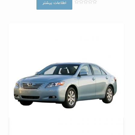
اطلاعات بیشتر
ا
م
ت
ی
ا
ز
0
ا
ز
5