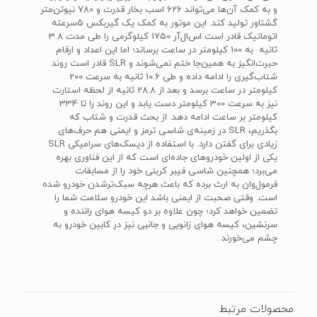
و به کمک آن‌ها می‌تواند 626 اسب بخار قدرت و 780 نیوتن‌متر
گشتاور تولید کند. این موتور به کمک یک گیربکس 5سرعته
اتوماتیک قادر است اس‌ال‌آر 1750 کیلوگرمی را طی مدت 3.8
ثانیه به 100 کیلومتر در ساعت برساند؛ اما این اعداد و ارقام
حیرت‌انگیز به همین‌جا ختم نمی‌شوند و SLR قادر است روند
شتاب‌گیری را ادامه داده و طی 10.6 ثانیه به سرعت 200
کیلومتر در ساعت برسد و بعد از 28.8 ثانیه از لحظه استارت
نیز به سرعت 300 کیلومتر دست یابد و این روند را تا 334
کیلومتر بر ساعت ادامه دهد. از بحث قدرت و شتاب که
بگذریم، SLR در زمینه‌ی شاسی ترمز و ایمنی هم حرف‌های
زیادی برای گفتن دارد. با استفاده از دیسک‌های سرامیکی SLR
یکی از اولین خودروهای جاده‌ای است که از این فناوری بهره
می‌برد؛ همچنین شاسی فیبر کربنی خود را از مسابقات
فرمول‌وان به ارث برده که باعث هرچه سبک‌ترشدن خودرو شده
است. وقتی صحبت از ایمنی باشد این خودرو سلامت شما را
تضمین خواهد کرد؛ چون علاوه بر دو کیسه هوای راننده و
سرنشین، کیسه هوای زانویی و جانبی نیز در کابین خودرو به
چشم می‌خورند .
محصولات مرتبط