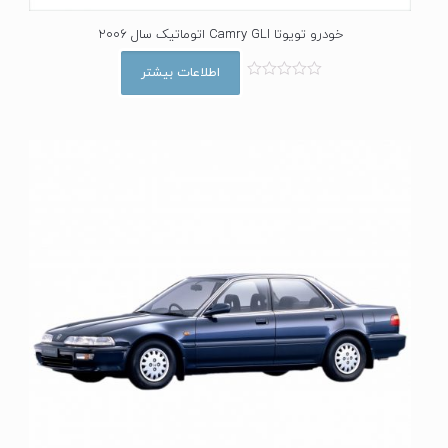
خودرو تویوتا Camry GLI اتوماتیک سال 2006
اطلاعات بیشتر
ا
م
ت
ی
ا
ز
0
ا
ز
5