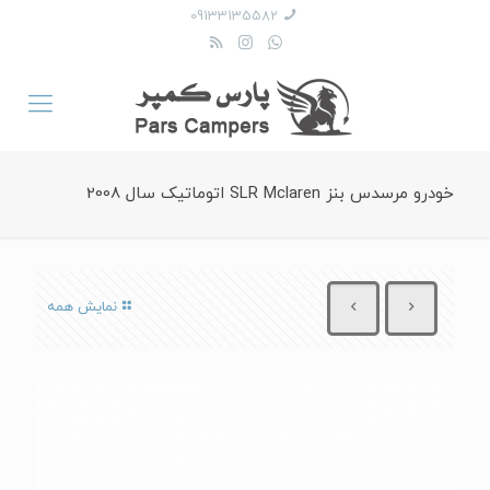
09133135582
خودرو مرسدس بنز SLR Mclaren اتوماتیک سال 2008
نمایش همه