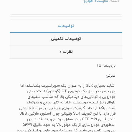
دسته:
نمایشگاه خودرو
توضیحات
توضیحات تکمیلی
نظرات
0
بازدیدها: 65
معرفی
شاید بسیاری SLR را به عنوان یک سوپراسپرت بشناسند؛ اما
این خودرو در اصل یک خودروی GT (گرندتور) است؛ یعنی
خودرویی با توانایی‌های دینامیکی بالا که مناسب سفرهای
طولانی نیز است؛ درحقیقت SLR نه تنها سریع و قدرتمند
است، بلکه از لحاظ کیفیت سواری و راحتی نیز در سطح بالایی
قرار دارد. با این تعریف SLR رقیبانی چون آستون مارتین DBS
v12 و فراری 599 GTB را در مقابل خود می‌بیند. قدرت این
اسطوره‌ی خودروسازی از یک موتور V8 به حجم دقیق 5439
سی‌سی تامین می‌شود که مجهز به سوپرچارجر و اینترکولر بوده