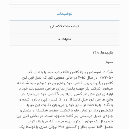
توضیحات
توضیحات تکمیلی
نظرات
0
بازدیدها: 268
معرفی
شرکت «مرسدس بنز» کلاس «C» جدید خود را با اتاق کد
«W205» در سال 2015 در حالی معرفی کرد که نسل قبل این
کلاس پرفروش‌ترین کلاس خودروهای بنز در دوره‌ی خود شناخته
می‎شود. شرکت بنز جهت یکسان‌سازی طراحی محصولات خود با
ارایه ی این مدل هر کسی را یاد بنز Sکلاس خود می‌اندازد. در
واقع طراحی این مدل کاملا از روی ‌S کلاس کپی برداری شده و
با نگاه اولیه فقط از سایز خودرو می‌توان تفاوت این دو را
تشخیص داد. در نمای جلو با ترکیب خطوط شکسته و منحنی،
جلوه‌ی اصیل مرسدس بنز کاملا مشهود است. در بخش فنی این
خودرو از یک موتور 2لیتری بهره می‌برد که می‌تواند توانی
معادل 184 اسب بخار و گشتاور 300 نیوتن متری را توسط یک