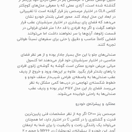
کابین لوکس کلاس C مرسدس بنز در نسل تازه‌ی خود بزرگتر از
گذشته شده است، آزادی عملی که با معرفی مدل‌های کوچکتر
کلاس CLA در اختیار مرسدس بنز قرار گرفته است تا تغییراتی
در ابعاد این مدل ایجاد کند. محور اصلی بلندتر خودرو نشان
می‌دهد که فضای پای بیشتری در اختیار سرنشینان عقب قرار
خواهد گرفت و اگر چه افرادی با قد 1.80 متر فضای فراوانی در
قسمت زانوها، آرنج‌ها یا سر نخواهند داشت اما می‌توانند
فضایی کاملاً مناسب و دقیق را حتی برای سفرهای نسبتاً طولانی
تجربه کنند.
صندلی‌های جلو با این حال بسیار جادار بوده و از هر نظر فضای
مناسبی در اختیار سرنشینان خود قرار می‌دهند اما کنسول
میانی عریض خودرو ممکن است گوشه به گوشه‌ی زانوی افرادی
با پاهای بلندتر قرار بگیرد. علاوه بر این‌ها، ورود و خروج از ردیف
عقب صندلی‌ها به واسطه‌ی طراحی شیب‌دار سقف خودو و
خطوط شکسته‌ی تهاجمی در درب‌ها کمی مشکل به نظر
می‌رسد. فضای بار این مدل 357 لیتر بوده و ردیف عقب
صندلی‌ها به راحتی خوابیده می‌شوند.
عملکرد و پیشرانه‌ی خودرو
مرسدس بنز C200 اگر چه از نظر مشخصات فنی پایین‌ترین
قدرت و گشتاوری را در کلاس C در اختیار دارد، اما همچنان
می‌تواند یک رانندگی راحت و باکیفیت را برای شما به ارمغان
آورد. این خودرو از پیشرانه‌ی توربوشارژری M266 با حجم 2.0