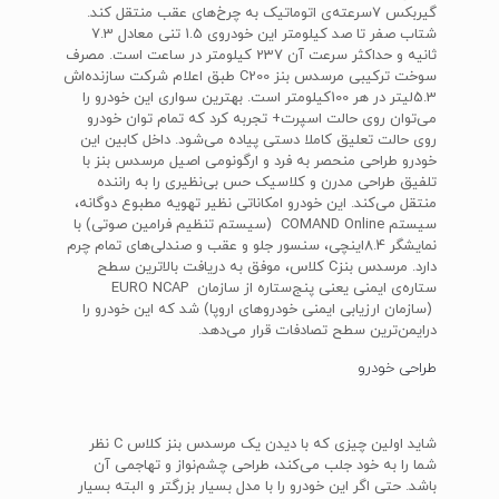
گیربکس 7سرعته‌ی اتوماتیک به چرخ‌های عقب منتقل کند.
شتاب صفر تا صد کیلومتر این خودروی 1.5 تنی معادل 7.3
ثانیه و حداکثر سرعت آن 237 کیلومتر در ساعت است. مصرف
سوخت ترکیبی مرسدس بنز C200 طبق اعلام شرکت سازنده‌اش
5.3لیتر در هر 100کیلومتر است. بهترین سواری این خودرو را
می‌توان روی حالت اسپرت+ تجربه کرد که تمام توان خودرو
روی حالت تعلیق کاملا دستی پیاده می‌شود. داخل کابین این
خودرو طراحی منحصر به فرد و ارگونومی اصیل مرسدس بنز با
تلفیق طراحی مدرن و کلاسیک حس بی‌نظیری را به راننده
منتقل می‌کند. این خودرو امکاناتی نظیر تهویه مطبوع دوگانه،
سیستم COMAND Online (سیستم تنظیم فرامین صوتی) با
نمایشگر 8.4اینچی، سنسور جلو و عقب و صندلی‌های تمام چرم
دارد. مرسدس بنزC کلاس، موفق به دریافت بالاترین سطح
ستاره‌ی ایمنی یعنی پنج‌ستاره از سازمان EURO NCAP
(سازمان ارزیابی ایمنی خودروهای اروپا) شد که این خودرو را
درایمن‌ترین سطح تصادفات قرار می‌دهد.
طراحی خودرو
شاید اولین چیزی که با دیدن یک مرسدس بنز کلاس C نظر
شما را به خود جلب می‌کند، طراحی چشم‌نواز و تهاجمی آن
باشد. حتی اگر این خودرو را با مدل بسیار بزرگتر و البته بسیار