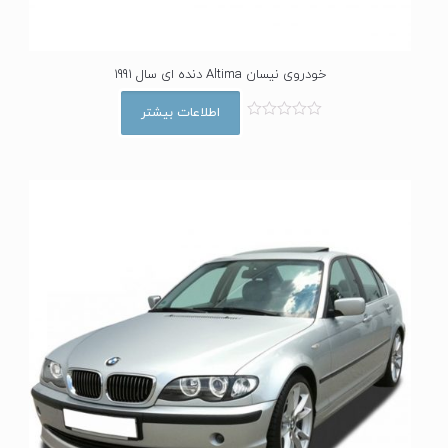
خودروی نیسان Altima دنده ای سال 1991
اطلاعات بیشتر
ا
م
ت
ی
ا
ز
0
ا
ز
5