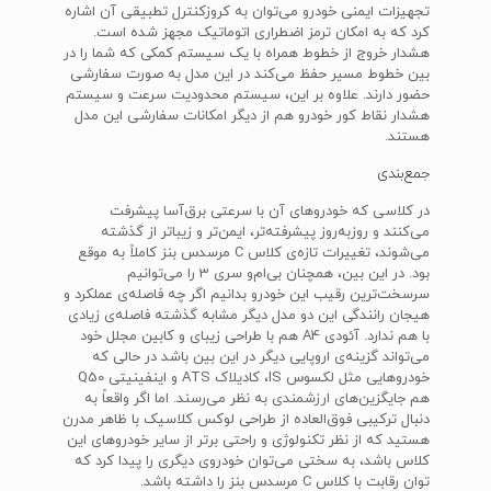
تجهیزات ایمنی خودرو می‌توان به کروزکنترل تطبیقی آن اشاره
کرد که به امکان ترمز اضطراری اتوماتیک مجهز شده است.
هشدار خروج از خطوط همراه با یک سیستم کمکی که شما را در
بین خطوط مسیر حفظ می‌کند در این مدل به صورت سفارشی
حضور دارند. علاوه بر این، سیستم محدودیت سرعت و سیستم
هشدار نقاط کور خودرو هم از دیگر امکانات سفارشی این مدل
هستند.
جمع‌بندی
در کلاسی که خودروهای آن با سرعتی برق‌آسا پیشرفت
می‌کنند و روزبه‌روز پیشرفته‌تر، ایمن‌تر و زیباتر از گذشته
می‌شوند، تغییرات تازه‌ی کلاس C مرسدس بنز کاملاً به موقع
بود. در این بین، همچنان بی‌ام‌و سری 3 را می‌توانیم
سرسخت‌ترین رقیب این خودرو بدانیم اگر چه فاصله‌ی عملکرد و
هیجان رانندگی این دو مدل دیگر مشابه گذشته فاصله‌ی زیادی
با هم ندارد. آئودی A4 هم با طراحی زیبای و کابین مجلل خود
می‌تواند گزینه‌ی اروپایی دیگر در این بین باشد در حالی که
خودروهایی مثل لکسوس IS، کادیلاک ATS و اینفینیتی Q50
هم جایگزین‌های ارزشمندی به نظر می‌رسند. اما اگر واقعاً به
دنبال ترکیبی فوق‌العاده از طراحی لوکس کلاسیک با ظاهر مدرن
هستید که از نظر تکنولوژی و راحتی برتر از سایر خودروهای این
کلاس باشد، به سختی می‌توان خودروی دیگری را پیدا کرد که
توان رقابت با کلاس C مرسدس بنز را داشته باشد.