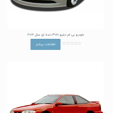
خودرو بی ام دبلیو 318i دنده ای سال 2016
اطلاعات بیشتر
ا
م
ت
ی
ا
ز
0
ا
ز
5