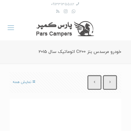
09133135582
خودرو مرسدس بنز C200 اتوماتیک سال 2015
نمایش همه