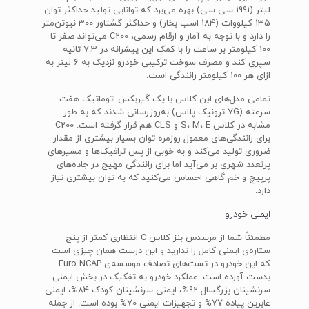
لیتر (1991 سی سی) بهره می‌برد که توانایی تولید حداکثر توان
135 کیلووات (184 اسب بخار) و حداکثر گشتاور 300 نیوتن‌متر
را دارد و با توجه به آمار و ارقام رسمی، C200 می‌تواند صفر تا
100 کیلومتر بر ساعت را با کمک این پیشرانه در 7.3 ثانیه
سپری کند و مصرف سوخت ترکیبی خودرو نزدیک به 6 لیتر به
ازای هر 100 کیلومتر رانندگی است.
تمامی مدل‌های این کلاس با یک گیربکس اتوماتیک هفت
سرعته (7G ترونیک پلاس) به‌روزرسانی شدند که به طور
مشابه در کلاس S، M، E و CLS هم قرار گرفته است. C200
برای رانندگی‌های معمول روزمره توان بسیار بیشتری از مقدار
ضروری تولید می‌کند و به خوبی از پس ترافیک‌ها و مسیرهای
پرتعدد شهری بر می‌آید اما برای رانندگی مهیج در جاده‌های
پرپیچ و خم گاهی احساس می‌کنید که به توان بیشتری نیاز
دارد.
ایمنی خودرو
مطمئناً شما از مرسدس بنز کلاس C انتظاری کمتر از پنج
ستاره‌ی ایمنی کامل را ندارید و این درست همان چیزی است
که این خودرو در تست‌های تصادف موسسه‌ی Euro NCAP
بدست آورده است. عملکرد خودرو به تفکیک در بخش ایمنی
سرنشینان بزرگسال 92%، ایمنی سرنشینان کودک 84%، ایمنی
عابرین پیاده 77% و تجهیزات ایمنی 70% بوده است. از جمله