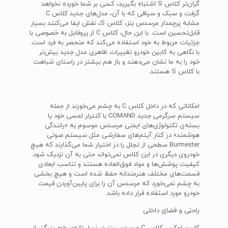
گران‌تر کلاس S اشتباه بگیرید، کسی بر شما خورده نخواهد
گرفت و سبک و سیاقی که با آن، مدل‌های جدید کلاس C
مشابه پرچمدار مرسدس بنز، کلاس S، نقش ایفا می‌کنند بسیار
قابل‌تحسین است. با این حال، کلاس C از پروفایل به خصوصی با
جزئیات مربوط به خود استفاده می‌کند که منحصر به فرد است.
با نگاهی به کابین خودرو تغییرات ظاهری مدل جدید بیش‌تر
خود را به ما نشان می‌دهند و باز هم بیشتر در راستای شباهت
با کلاس S هستند.
امکاناتی که در داخل کلاس C به چشم می‌خورند از جمله
سیستم سرگرمی جدید COMAND با کنترلر لمسی خود یا
بسته‌ی تکنولوژی‌های ایمنی مرسدس موسوم به «رانندگی
هوشمند» در کنار آیتم‌های سفارشی مثل سیستم صوتی
Burmester سطحی از تجلل را در اختیار شما می‌گذارند که هیچ
خودروی دیگری در این کلاس نمی‌تواند حتی به آن نزدیک شود.
کیفیت پوشش‌ها و مواد فوق‌العاده هستند و تناسب ابعادی
قسمت‌های مختلف هنرمندانه حفظ شده است و هیچ بخشی
به چشم نمی‌خورد که مرسدس آن را برای پایین‌آوردن قیمت
خودرو مورد استفاده قرار داده باشد.
راحتی و فضای داخلی