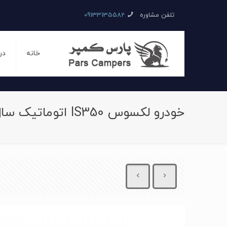
تلفن مشاوره
09133135582
خانه
در
خودرو لکسوس IS350 اتوماتیک سال 2013