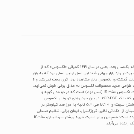
«لکسوس‌IS‌» که یک سدان اسپرت و نیمه‌لوکس است از سال 1998 توسط کمپانی «تویوتا» با نام «تویوتا آلتزا» پا به بازار کشور ژاپن گذاشت، در حالی که یک‌سال بعد، یعنی در سال 1999 کمپانی «لکسوس» که از
ل اول این خودرو را ابتدا با نام «لکسوس‌ Is200‌» در اروپا عرضه کرد. نسل دوم لکسوس‌ Is‌ در سال 2006 با طراحی اسپرت‌تر وارد بازار جهانی شد؛ این نسل اولین نسلی بود که به بازار
ند طراحی جدید محصولات لکسوس به مذاق برخی خوش نمی‌آید،
اما به‌هر‌حال نسل سوم‌ IS‌ هم اکنون در بازار ایران موجود است و می‌توان آن را از رقبای مرسدس بنز کلاس‌ C و بی ام و سری 3 نامید. نمونه‌ی مورد بحث لکسوس‌ IS-350 ‌(نسل دوم) است که در دو مدل کوپه و
کتنورتیبل عرضه شده است. قلب تپنده‌ی این خودرو یک موتور 3.5‌لیتری V6‌ با تکنولوژی‌ dual vvt-i ‌یا همان زمان‌بندی متغیر سوپاپ‌هاست‌. این موتور که با کد 2GR-FSE در بین خودروهای تویوتا و لکسوس
شناخته می‌شود قادر به تولید 306 اسب‌بخار در 6400 RPM‌ و 375 نیوتن متر گشتاور در 4800‌ RPM‌ است. لکسوس‌ IS‌ به کمک این موتور و گیربکس شش سرعته‌‌ی ‌ECT-I‌‌ طی 5.4 ثانیه به مرز صد کیلومتر در
 عقب نماند. لکسوس برای رفاه حال راننده و سرنشینان از امکاناتی نظیر، کروزکنترل، فرمان برقی، تنظیم صندلی
 راننده می‌آیند.