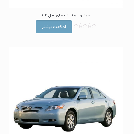
خودرو رنو 21 دنده ای سال 1991
اطلاعات بیشتر
ا
م
ت
ی
ا
ز
0
ا
ز
5