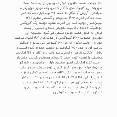
مدل دودر با سقف فلزی و دودر کانورتیبل تولید شده است.
شورولت زیر کاپوت مدل SS از کامارو، یک موتور غول‌پیکر 8
سیلندر با آرایش V شکل به حجم 6.2 لیتر قرار داده که قادر
است حداکثر قدرت 426 اسب‌بخار و گشتاور عظیم 570
نیوتن‌متر را تولید کند. این قدرت عظیم توسط یک گیربکس
اتوماتیک 6 دنده با قابلیت تعویض دنده‌ی دستی از پشت
فرمان به محور عقب خودرو منتقل می‌شود؛ درنتیجه این
خودروی محبوب 1700 کیلوگرمی در مدت‌زمان 4.7 ثانیه، سرعت
خود را از حالت سکون به مرز 100 کیلومتر می‌رساند و حداکثر
سرعت آن در عدد 250 کیلومتر در ساعت محدود شده است. در
بخش امکانات رفاهی و ایمنی، شورولت برای کامارو SS امکانات
مختلفی را تعبیه کرده است تا بتواند همچنان رضایت مشتریان
را جلب کند؛ امکاناتی نظیر: سنسور باران، روشن‌شدن خودکار
چراغ‌ها، چراغ زنون جلو، کروز کنترل، ترمز دیسکی جلو و عقب
مجهز به سامانه‌ی ضد قفل ABS، سیستم‌های کمکی ترمز و
کنترل پایداری EBD /TRC /EBA، فرمان هیدرولیک با روکش
چرمی، سیستم تهویه‌ی مطبوع اتوماتیک، آینه‌های جانبی
برقی، صندلی‌های چرمی با قابلیت تنظیم به صورت برقی،
گرمکن صندلی به صورت سفارشی و… .