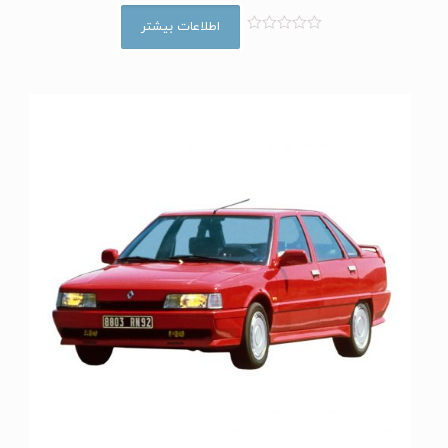
اطلاعات بیشتر
ا
م
ت
ی
ا
ز
0
ا
ز
5