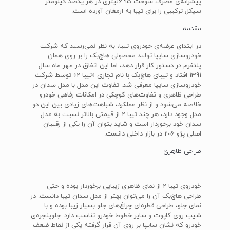
پیشرانه‌ی مصرف سوخت 6.95‌لیتری در هر یکصد کیلومتر
سیکل ترکیبی را برای تیبا به ارمغان آورده است.
مقدمه
در ابتدای عرضه‌ی خودروی تیبا، به نظر نمی‌رسید که شرکت
خودروسازی سایپا تولید محصولی هاچ‌بک را بر روی همان
پلتفرم در دستور کار قرار دهد، اما این اتفاق در مهر ماه سال
1391 افتاد و تیبای هاچ‌بک با نام تجاری «تیبا 2» توسط شرکت
خودروسازی سایپا معرفی شد. تفاوت این مدل با مدل سدان در
طراحی ظاهری و تفاوت‌های کوچکی در امکانات رفاهی خودرو
خلاصه می‌شود و از نظر عملکرد، شباهت‌های زیادی بین این دو
مدل وجود دارد، هر چند تیبا 2 از قیمتی بالاتر نسبت به مدل
سدان خود برخوردار است و شاید بتوان آن را یکی از رقیبان
اصلی پژو 206 در بازار داخلی دانست.
طراحی ظاهری
خودروی تیبا 2 از نمای ظاهری زیبایی برخوردار بوده و حتی
طراحی هاچ‌بک آن را می‌توان بهتر از مدل سدان تیبا دانست. در
نمای جلو، طراحی قطره‌ای چراغ‌های جلو بسیار زیبا بوده و با
شیب روی کاپوت و سایر خطوط خودرو تناسب دارد. جلوپنجره‌ی
خودرو که نشان سایپا بر روی آن قرار گرفته یکی از نقاط ضعف