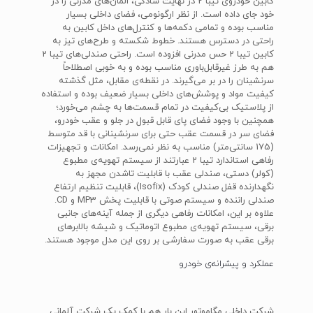
کابین خودروی تیبا 2 در نهایت سادگی، المان‌های مدرنی را در
خود جای داده است. از نظر ارگونومی، فضای داخلی بسیار
مناسب بوده و تمامی دکمه‌ها و کنترل‌های داخل کابین به
راحتی در دسترس هستند. خطوط شکسته و طرح‌های تیز به
کابین تیبا 2 حس مدرنی افزوده است. راحتی صندلی‌های تیبا 2
هم به طرز غیرقابل‌باوری مناسب بوده و به خوبی اصطلاحاً
سرنشینان را در بر می‌گیرند. در نقطه‌ی مقابل، مثل گذشته
کیفیت مواد و پوشش‌های داخلی بسیار ضعیف بوده و استفاده
از پلاستیک بی‌کیفیت در تمام قسمت‌ها به چشم می‌خورد؛
همچنین با وجود فضای پای قابل قبول در جلو و عقب خودرو،
فضای سر در قسمت عقب حتی برای سرنشینانی با قد متوسط
(175 سانتی‌متر) مناسب به نظر نمی‌رسد. امکانات و تجهیزات
رفاهی استاندارد تیبا 2 عبارتند از سیستم تهویه‌ی مطبوع
(کولر) دستی، صندلی عقب با قابلیت تاشدن مجهز به
نگهدارنده قفل صندلی کودک (Isofix)، قابلیت تنظیم ارتفاع
صندلی راننده و سیستم صوتی با قابلیت پخش MP3 و CD.
علاوه بر این، امکانات رفاهی دیگری از جمله آینه‌های جانبی
برقی، سیستم تهویه‌ی مطبوع اتوماتیک و شیشه بالابرهای
برقی عقب به صورت سفارشی بر روی این مدل موجود هستند.
عملکرد و پیشرانه‌ی خودرو
شرکت داخلی مگاموتور این بار هم با کمک یک شرکت آلمانی