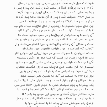
شرکت تحمیل کرده است. کار روی طراحی این خودرو در سال
1375 و با نام پروژه‌ی S81 در سایپا شروع شد. این پروژه پس از
پیشرفت‌هایی که در آن به کمک طراحان اروپایی صورت گرفت
در سال 1383 متوقف شد و پس از آن دوباره ادامه پیدا کرد تا
در نهایت در سال 1387 به ثمر رسید. پس از موفقیت نسبی
این مدل سایپا تصمیم به رونمایی از مدل هاچ‌بک تیبا با نام تیبا
2 یا تیبا هاچ‌بک گرفت که در نمای ظاهری و داخلی تنها تفاوت
آن با نمونه‌ی صندوقدار در چراغ‌ها و در عقب خودرو است که
امری طبیعی است. انتقادهای بسیاری به طراحی این خودرو وارد
است و عده‌ای آن را فاقد جذابیت‌های مورد انتظار می‌دانند و از
آنجایی که قضاوت در مورد طراحی ظاهری امری سلیقه‌ای
است، نمی‌توان به صورت محض در مورد زیبایی این خودرو نظر
داد، اما آنچه روشن این است که تیبا خودروی زشتی نیست؛
اگرچه جا داشت طراحان در طراحی فضای داخل کابین حوصله‌ی
بیشتری به خرج دهند. مدل هاچ‌بک تیبا دارای جذابیت ظاهری
بیشتری نسبت به نمونه‌ی صندوقدار است و به نوعی رقیبی
برای پژو 206 به حساب می‌آید، به همین دلیل بیشتر مورد
پسند جوانان و بانوان قرار گرفت. در بحث قوای فنی، تیبا2 دارای
یک پیشرانه‌ی چهار سیلندر خطی به حجم دقیق 1503 سی‌سی
است که در دور 5300‌، توانایی تولید 87.5 اسب‌بخار قدرت را
داراد. حداکثر میزان گشتاور تولیدی این موتور به رقم 128
نیوتن‌متر در دور 4000 می‌رسد. سیستم انتقال قدرت این مدل
از نوع پنج سرعته‌ی دستی بوده که با هماهنگی خود با