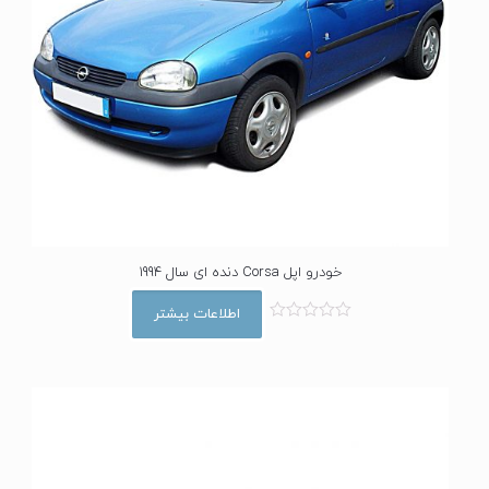
خودرو اپل Corsa دنده ای سال 1994
اطلاعات بیشتر
ا
م
ت
ی
ا
ز
0
ا
ز
5