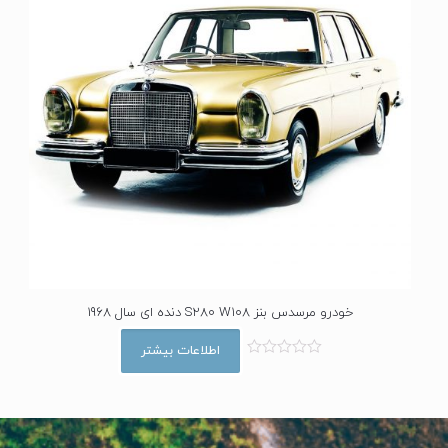
خودرو مرسدس بنز S280 W108 دنده ای سال 1968
اطلاعات بیشتر
ا
م
ت
ی
ا
ز