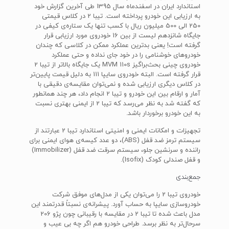
استاندارد ایران در اسفندماه سال 1395 طی آخرین گزارش خود
به ارزیابی این خودرو پرداخته است. تیبا 2 در کلاس قیمتی
250 الی 500 میلیون ریال با کسب تنها یک ستاره‌ی کیفی در
جایگاه شانزدهم لیست از بین 16 خودروی مورد ارزیابی قرار
گرفته است! یعنی بدترین عملکرد ممکن در کلاسی که چندان
خودروهای خوشنامی را در خود جای نداده و حتی عملکرد
خودروی چینی بحث‌براگیز MVM 110s یک جایگاه بالاتر از تیبا 2
قرار گرفته است. البته خودروی سایپا 111 به دلیل قیمت پایین‌تر
در کلاس دیگری ارزیابی شده و نمی‌توان مقایسه‌ی دقیقی با
آمار و ارقام بین این خودرو و تیبا 2 انجام داد، هر چند همانطور
که گفته شد به نظر می‌رسد که تیبا 2 از ایمنی بهتری نسبت
به این خودرو برخوردار باشد.
تجهیزات و امکانات ایمنی و امنیتی استاندارد تیبا 2 عبارتند از
سیستم ترمز ضد قفل (ABS)، دو عدد کیسه‌ی هوای ایمنی برای
راننده و سرنشین جلو، سیستم سرقت ضد قفل (Immobilizer)
و قفل صندلی کودک (Isofix).
جمع‌بندی
خودروی تیبا 2 را می‌توان یکی از مدل‌های موفق شرکت
خودروسازی سایپا به حساب آورد. پیشرانه‌ی نسبتاً قدرتمند این
مدل باعث شده تا تیبا 2 در مقایسه با رقیبانی چون پژو 206
سرحال‌تر به نظر برسد. طراحی خودرو هم اگر چه بی عیب و