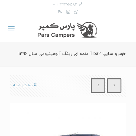
09133135582
خودرو سایپا Tiba2 دنده ای رینگ آلومینیومی سال 1396
نمایش همه