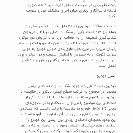
بابت، تغییراتی در سیستم انتقال قدرت تیبا 2 هم صورت
گرفته تا سازگاری بهتری میان اجزای مختلف خودرو صورت
بگیرد.
در بحث عملکرد، خودروی تیبا 2 قابل رقابت با خودروهایی از
جمله پژو 206 است. یکی از مشکلات اصلی تیبا 2 را می‌توان
شتاب‌گیری ضعیف آن به حساب آورد اما با افزایش دور موتور،
قدرت بالاتر پیشرانه‌ی تیبا 2 خود را نشان داده و رقابت را از سایر
رقیبان می‌برد. در عین حال، عایق‌بندی صوتی خودرو به خوبی
صورت نگرفته و به خصوص با افزایش سرعت و دور موتور، ورود
سر و صدای پیشرانه‌ی خودرو به داخل کابین بیش از حد قابل
تحمل است.
ایمنی خودرو
خودروی تیبا 2 علی‌رغم وجود اشکالات و ضعف‌های ایمنی
متعدد، در مجموع به مراتب سطح ایمنی بالاتری در مقایسه با
خودروهای پلتفرم X100 سایپا از جمله سایپا 111 دارد. یکی از
علت‌های این موضوع را می‌توان استحکام بالاتر ستون‌های
میانی (B-pillar) خودرو در مقایسه با پراید دانست که عملکردی
بهتری را در برخوردهای جانبی برای آن به ارمغان آورده است. با
این وجود همچنان فاصله‌ی زیادی بین ایمنی این خودرو با
استانداردهای جهانی این کلاس وجود دارد، فاصله‌ای که به نظر
نمی‌رسد به این زودی‌ها کم شود! شرکت بازرسی کیفیت و