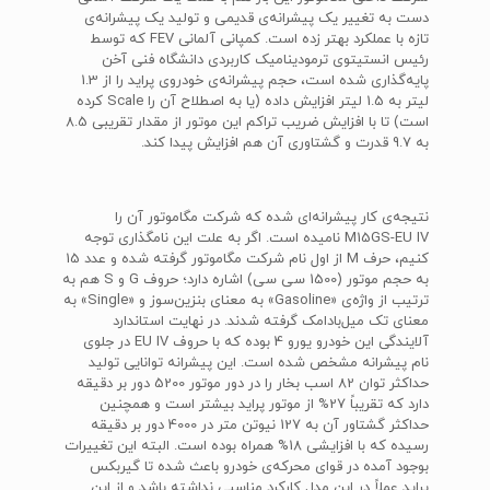
دست به تغییر یک پیشرانه‌ی قدیمی و تولید یک پیشرانه‌ی
تازه با عملکرد بهتر زده است. کمپانی آلمانی FEV که توسط
رئیس انستیتوی ترمودینامیک کاربردی دانشگاه فنی آخن
پایه‌گذاری شده است، حجم پیشرانه‌ی خودروی پراید را از 1.3
لیتر به 1.5 لیتر افزایش داده (یا به اصطلاح آن را Scale کرده
است) تا با افزایش ضریب تراکم این موتور از مقدار تقریبی 8.5
به 9.7 قدرت و گشتاوری آن هم افزایش پیدا کند.
نتیجه‌ی کار پیشرانه‌ای شده که شرکت مگاموتور آن را
M15GS-EU IV نامیده است. اگر به علت این نامگذاری توجه
کنیم، حرف M از اول نام شرکت مگاموتور گرفته شده و عدد 15
به حجم موتور (1500 سی سی) اشاره دارد؛ حروف G و S هم به
ترتیب از واژه‌ی «Gasoline» به معنای بنزین‌سوز و «Single» به
معنای تک میل‌بادامک گرفته شدند. در نهایت استاندارد
آلایندگی این خودرو یورو 4 بوده که با حروف EU IV در جلوی
نام پیشرانه مشخص شده است. این پیشرانه توانایی تولید
حداکثر توان 82 اسب بخار را در دور موتور 5200 دور بر دقیقه
دارد که تقریباً 27% از موتور پراید بیشتر است و همچنین
حداکثر گشتاور آن به 127 نیوتن متر در 4000 دور بر دقیقه
رسیده که با افزایشی 18% همراه بوده است. البته این تغییرات
بوجود آمده در قوای محرکه‌ی خودرو باعث شده تا گیربکس
پراید عملاً در این مدل کارکرد مناسبی نداشته باشد و از این