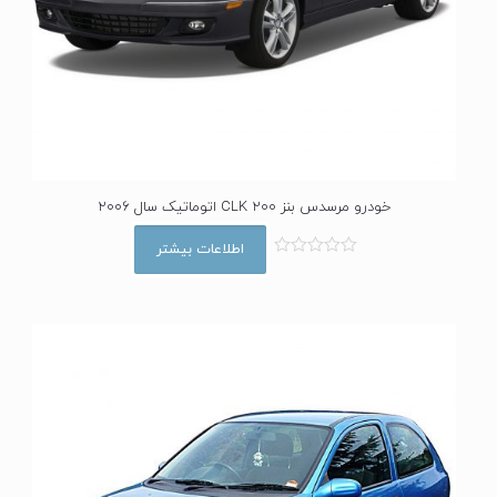
خودرو مرسدس بنز CLK 200 اتوماتیک سال 2006
اطلاعات بیشتر
ا
م
ت
ی
ا
ز
0
ا
ز
5