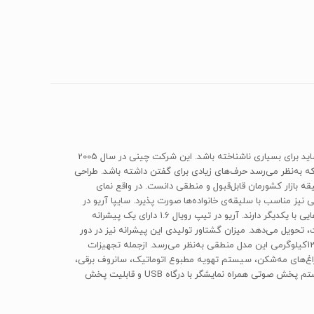
«سایپا آریو» یا «اس300» در واقع همان مدل Zotye x300 ‌است که در ایران با نشان تجاری سایپا و نام آریو به مرحله‌ی تولید می‌رسد. شرکت‌ Zotye‌ شاید برای بسیاری ناشناخته باشد. این شرکت چینی در سال 2005
ست. پس این ناشناخته‌بودن جای تعجب ندارد.‌ Z300‌ سدان میان سایز شهری است که به‌نظر می‌رسد حرف‌های زیادی برای گفتن داشته باشد. طراحی
قه بازار کشورمان قابل‌قبول و منطقی دانست. در واقع نمای
یز مناسب با سلیقه‌ی خانواده‌ها صورت پذیرد. سایپا آریو در
ایران در 4 تیپ استاندارد 1.5، الگانت 1.5، الگانت 1.6و رویال 1.6 روی خط تولید می‌رود که این تیپ‌ها در تجهیزات رفاهی و قوای فنی و تزئینات تفاوت‌هایی با یکدیگر دارند. آریو در تیپ رویال 1.6 دارای یک پیشرانه
عته‌ی دستی است، تحویل می‌دهد. میزان گشتاور تولیدی این پیشرانه نیز در دور
4000 به مقدار حداکثر151‌نیوتن‌متری می‌رسد. مصرف سوخت این پیشرانه در سیکل ترکیبی به 7.6 لیتر در صد کیلومتر می‌رسد که با توجه به جثه‌‌ 1275کیلوگرمی این مدل منطقی به‌نظر می‌رسد. از‌جمله تجهیزات
ر 4 کیسه هوا برای سرنشینان جلو و عقب، ترمز ‌ABS ‌و ‌EBD‌، شیشه بالابرهای برقی، چراغ‌های مه‌شکن، سیستم تهویه مطبوع اتوماتیک، سانروف برقی،
نویگیشن، دوربین دید عقب، تنظیم ارتفاع چراغ‌های جلو، سنسور پارک عقب،چراغ‌های عقب‌LED، گرمکن شیشه‌ی عقب، پوشش چرم صندلی‌ها و سیستم پخش صوتی همراه نمایشگر با درگاه USB و قابلیت پخش