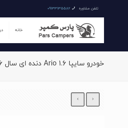
تلفن مشاوره
09133135582
خانه
در
خودرو سایپا Ario 1.6 دنده ای سال 1396