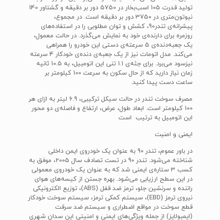
تولید قدرت 105 اسب‌بخار در 5750 دور بر دقیقه و گشتاور 140
نیوتون‌متری در 3750 دور بر دقیقه است. در مجموع،
پیشرانه‌ی تندر90، کشش و توان مطلوبی را در استفاده‌های
روزمره برای دارنده‌ی خود به نمایش می‌گذرد. در حالت معمول،
یک جعبه‌دنده‌ی 5 سرعته‌ی دستی این خودرو را همراهی
می‌کند. مدل اتومات نیز از یک جعبه‌ی دنده‌‌ی خودکار 4 سرعته
نیزسود می‌برد. برای جثه‌ی 1.1 تنی این اتومبیل، به 10.5 ثانیه
زمان نیاز دارید که از حال سکون به سرعت 100 کیلومتر بر
ساعت دست پیدا کنید.
مصرف سوخت تندر در حالت سیکل ترکیبی، 6.9 لیتر به ازای هر
100 کیلومتر است. ابعاد طول، عرض، ارتفاع و فاصله‌ی دو محور
این اتومبیل به ترتیب است
ایمنی و امنیت
در باور عموم، تندر 90 به عنوان یک خودروی ایمن داخلی
شناخته می‌شود. تندر 90 در تست تصادف سال 2005، موفق به
کسب 3 ستاره‌ی ایمنی شد که به عنوان یک خودروی معمولی
در این سطح ارزیابی می‌شود. بهره جستن از کیسه‌های هوای
راننده و سرنشین جلو، ترمز ضد قفل (ABS)، توزیع الکترونیکی
نیروی ترمز (EBD)، سیستم کمکی ترمز، سیستم سوخت خودکار
قطع سوخت در مواقع اضطراری و سیستم ضد سرقت
(ایمبولایز) از جمله ویژگی‌های ایمنی و امنیتی این سدان شهری