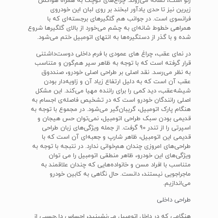
رنو است، نشانه می‌روند. چراغ‌های کوچک به همراه هواکش
زیرین نیز تا حدی یادآور لبخند بر روی لبان این خودروی
فرانسوی است. در جوانب هم گلگیرهای برجسته‌ای که با
همراهی خطوط شانه‌ای به چشم می‌خورد از بالای گلگیرها شروع
شده و با گذر از دستگیره‌ها به انتهای اتومبیل ختم می‌شود.
در نمای عقب، چراغ های عمودی با فرم داخلی دوست‌داشتنی
قرار گرفته است که با توجه به ظاهر سپر هم‌گون و متناسب
به نظر می‌رسد. نقد اصلی بر طراحی اصلی خودرو، صنددوق
عقب آن است که به دلیل ارتفاع زیاد آن و زاویه‌دار بودن
شیشه‌عقب، دید کمی را برای راننده مهیا می‌کند. این مشکل
اصلی رانندگان خودرو است که در تشخیص فاصله‌ی اجسام به
هنگام پارک اتومبیل، گریبان‌گیر می‌شود. در مجموع با توجه به
قدیمی بودن سبک طراحی اتومبیل، نمی‌توان حس هیجان و
اسپرتی را از تندر 90 گرفت. از جمله ویژگی‌های زبان طراحی
قدیمی این اتومبیل، ظاهر شارپ و جعبه‌ای آن است که با
طراحی‌های امروزی چندان هم‌خوانی ندارد. در نتبجه با توجه به
ویژگی‌های این خودرو، ظاهر منطقی اتومبیل را می توان
متناسب با افراد مسن و خانواده‌هایی که چندان علاقمند به
ماجراجویی نیستند، دانست. حال نگاهی به کابین خودرو
می‌اندازیم.
طراحی داخلی
هنگامی که در داخل اتومبیل می‌نشینید، احساس دل‌چسبی از