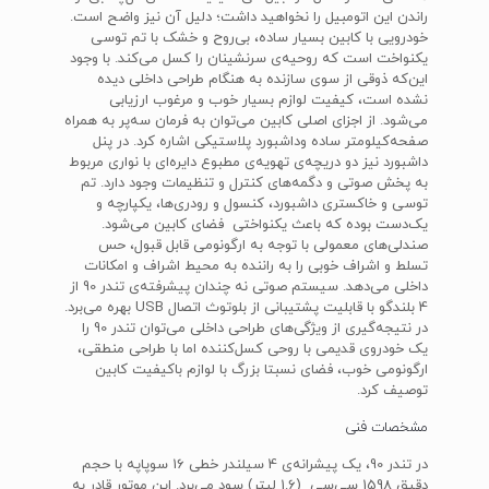
راندن این اتومبیل را نخواهید داشت؛ دلیل آن نیز واضح است.
خودرویی با کابین بسیار ساده، بی‌روح و خشک با تم توسی
یکنواخت است که روحیه‌ی سرنشینان را کسل می‌کند. با وجود
این‌که ذوقی از سوی سازنده به هنگام طراحی داخلی دیده
نشده است، کیفیت لوازم بسیار خوب و مرغوب ارزیابی
می‌شود. از اجزای اصلی کابین می‌توان به فرمان سه‌پر به همراه
صفحه‌کیلومتر ساده وداشبورد پلاستیکی اشاره کرد. در پنل
داشبورد نیز دو دریچه‌ی تهویه‌ی مطبوع دایره‌ای با نواری مربوط
به پخش صوتی و دگمه‌های کنترل و تنظیمات وجود دارد. تم
توسی و خاکستری داشبورد، کنسول و رودری‌ها، یکپارچه و
یک‌دست بوده که باعث یکنواختی فضای کابین می‌شود.
صندلی‌های معمولی با توجه به ارگونومی قابل قبول، حس
تسلط و اشراف خوبی را به راننده به محیط اشراف و امکانات
داخلی می‌دهد. سیستم صوتی نه چندان پیشرفته‌ی تندر 90 از
4 بلندگو با قابلیت پشتیبانی از بلوتوث اتصال USB بهره می‌برد.
در نتیجه‌گیری از ویژگی‌های طراحی داخلی می‌توان تندر 90 را
یک خودروی قدیمی با روحی کسل‌کننده اما با طراحی منطقی،
ارگونومی خوب، فضای نسبتا بزرگ با لوازم باکیفیت کابین
توصیف کرد.
مشخصات فنی
در تندر 90، یک پیشرانه‌ی 4 سیلندر خطی 16 سوپاپه با حجم
دقیق 1598 سی‌سی (1.6 لیتر) سود می‌برد. این موتور قادر به