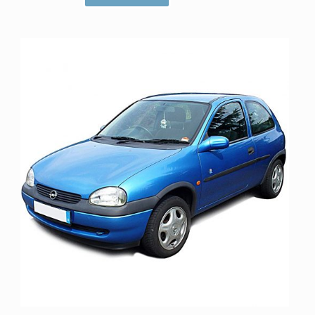
ا
م
ت
ی
ا
ز
0
ا
ز
5