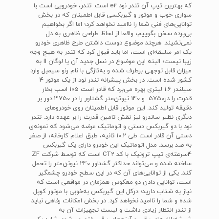
که بهترین تیپ آن تندر نود e2 است. تندر، خودرویی است با
سواری خوب و موتور و گیربکسی قابل اطمینان که در بخش
توانایی‌های فنی شما را ناامید نخواهد کرد؛ اما اگر بخواهیم
بی‌پرده سخن بگوییم، واقعا از لحاظ طراحی ظاهری به دل
نمی‌نشیند. هرچند موضوع دوست داشتن طرح ظاهری خودرو
یک امر سلیقه‌ای است، اما باید قبول کرد که تندر به هیچ وجه
زیبا نیست؛ البته این موضوع در نسل جدید آن یا لوگان II به
میزان قابل توجهی برطرف شده و به‌تازگی با نام رنو سیمبل وارد
کشور شده است. در بخش پیشرانه تندر نود از یک موتور 4
سیلندر 1.6 لیتری بهره می‌برد که قادر است 105 اسب بخار
قدرت را در5750 و 140 نیوتن‌متر گشتاور را در 3750 دور بر
دقیقه تولید کند. این موتور قابل اطمینان روی خودروهای
دیگری نظیر ساندرو نیز نقش تامین قدرت را بر عهده دارد. تندر
نود با دو گیربکس دستی و اتوماتیک عرضه می‌شود که نمونه‌ی
دستی آن قادر است طی 10.2 ثانیه، طبق اعلام کارخانه، از صفر
به صد برسد. مدل اتوماتیک این خودرو دارای یک گیربکس
4سرعته‌ی تیپ ترونیک با کد CT2 است که توسط شرکت ZF
ساخته شده و می‌تواند حداکثر گشتاور 240 نیوتن‌متر را تحمل
کند. یکی از توانایی‌های آن که در این سطح خودرو چشمگیر
است، توانایی‌ دادن دو معکوس همزمان در مواقعی است که
نیاز به شتاب دارید؛ درکل این گیربکس به‌خوبی با موتور کوپل
شده و شما را ناامید نخواهد کرد. در بخش امکانات رفاهی نباید
از تندر انتظار زیادی داشت و لیست تجهیزات آن به