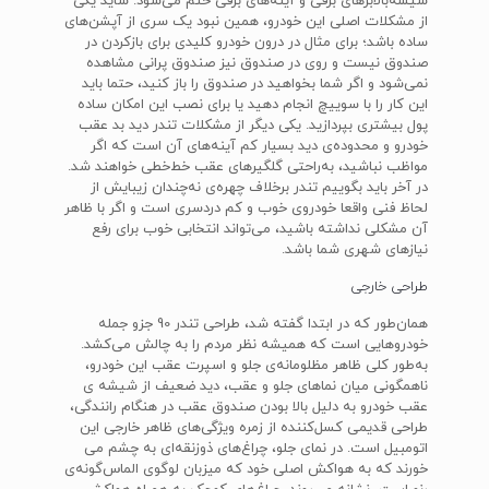
شیشه‌بالابرهای برقی و آینه‌های برقی ختم می‌شود. شاید یکی
از مشکلات اصلی این خودرو، همین نبود یک سری از آپشن‌های
ساده باشد؛ برای مثال در درون خودرو کلیدی برای بازکردن در
صندوق نیست و روی در صندوق نیز صندوق پرانی مشاهده
نمی‌شود و اگر شما بخواهید در صندوق را باز کنید، حتما باید
این کار را با سوییچ انجام دهید یا برای نصب این امکان ساده
پول بیشتری بپردازید. یکی دیگر از مشکلات تندر دید بد عقب
خودرو و محدوده‌ی دید بسیار کم آینه‌های آن است که اگر
مواظب نباشید، به‌راحتی گلگیرهای عقب خط‌خطی خواهند شد.
در آخر باید بگوییم تندر برخلاف چهره‌ی نه‌چندان زیبایش از
لحاظ فنی واقعا خودروی خوب و کم دردسری است و اگر با ظاهر
آن مشکلی نداشته باشید، می‌تواند انتخابی خوب برای رفع
نیازهای شهری شما باشد.
طراحی خارجی
همان‌طور که در ابتدا گفته شد، طراحی تندر 90 جزو جمله
خودروهایی است که همیشه نظر مردم را به چالش می‌کشد.
به‌طور کلی ظاهر مظلومانه‌ی جلو و اسپرت عقب این خودرو،
ناهمگونی میان نماهای جلو و عقب، دید ضعیف از شیشه ی
عقب خودرو به دلیل بالا بودن صندوق عقب در هنگام رانندگی،
طراحی قدیمی کسل‌کننده از زمره ویژگی‌های ظاهر خارجی این
اتومبیل است. در نمای جلو، چراغ‌های ذوزنقه‌ای به چشم می
خورند که به هواکش اصلی خود که میزبان لوگوی الماس‌گونه‌ی