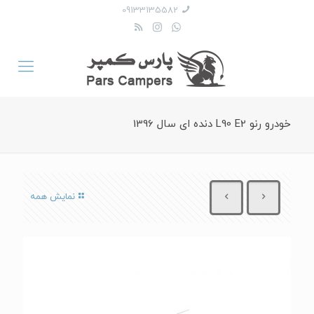
09133135582
خودرو رنو L90 E2 دنده ای سال 1396
نمایش همه