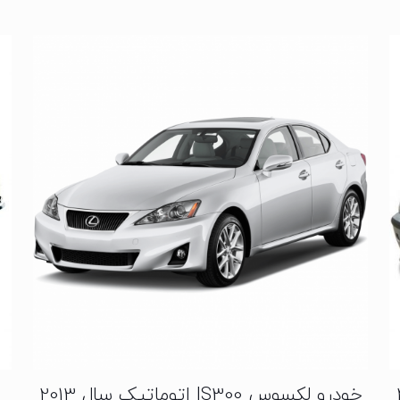
خودرو لکسوس IS300 اتوماتیک سال 2013