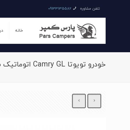
تلفن مشاوره
09133135582
خانه
در
خودرو تویوتا Camry GL اتوماتیک سال 2007