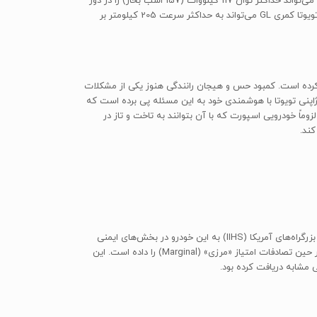
است. موتورهای این سری همگی از نوع چهار سیلندر خطی (I4) بوده و با دو میل سوپاپ یا میل بادامک (DOHC) طراحی شده‌اند. موتور تویوتا کمری GL می‌تواند حداکثر توان 117 کیلووات (157 اسب بخار) را در دور
موتور 5700 دور بر دقیقه تولید کرده و حداکثر گشتاور 218 نیوتن‌متر را در دور موتور 4000 دور بر دقیقه را به محور جلو منتقل کند. با کمک این موتور، تویوتا کمری GL می‌تواند به حداکثر سرعت 205 کیلومتر بر
ر کرده است. کمبود حس و هیجان رانندگی هنوز یکی از مشکلات
پرت‌تر این کلاس مثل مزدا 6 و نیسان آلتیما «Altima» مقایسه می‌کنیم. کمپانی ژاپنی تویوتا با هوشمندی خود به این مسئله پی برده است که
وماً خودرویی اسپورت که با آن بتوانند به تاخت و تاز در
تویوتا کمری 2007 از نظر ایمنی در سطح بالایی قرار دارد و نتایج قابل قبولی را در تست‌های تصادف مختلف دریافت کرده است. انستیتوی بیمه‌ی ایمنی بزرگراه‌های آمریکا (IIHS) به این خودرو در بخش‌های ایمنی
قسمت جلوی خودرو، ایمنی قسمت جانبی و استحکام سقف خودرو بالاترین امتیاز ممکن یعنی «خوب» (Good) و در بخش صندلی‌ها و حفاظت از سر در حین تصادفات امتیاز «مرزی» (Marginal) را داده است. این