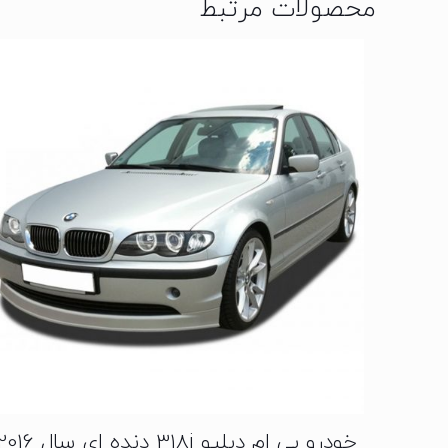
محصولات مرتبط
خودرو بی ام دبلیو 318i دنده ای سال 2016