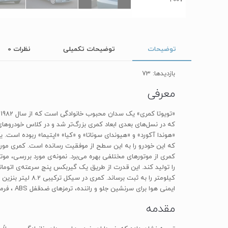
توضیحات
توضیحات تکمیلی
نظرات
0
بازدیدها: 73
معرفی
«هوندا آکورد» و «هیوندای سوناتا» و «کیا» «اپتیما» ربوده است
ایمنی هوا برای سرنشین جلو و راننده، ترمز‌های ضد‌قفل ABS ، فرمان هیدرولیک، آینه‌های برقی، رینگ 16‌اینچی فولادی با قالپاق، سیستم تهویه‌ی مطبوع دستی، چراغ مه‌شکن جلو و عقب و …
مقدمه