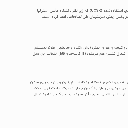
تویوتا کمری 2007 همچنین در استاندارد استرالیایی ANCAP توانسته چهار ستاره از پنج ستاره‌ی کامل ایمنی را دریافت کند. استاندارد رتبه‌بندی خودروهای استفاده‌شده (UCSR) که زیر نظر دانشگاه مانَش استرالیا
 این مدل می‌توان به دو کیسه‌ی هوای ایمنی (برای راننده و سرنشین جلو)، سیستم
کنترل پایداری (که شامل سیستم کنترل کشش هم می‌شود) از گزینه‌های قابل انتخاب این مدل
اگر چه تویوتا کمری مدل 2007 همچنان عنوان «بهترین خودروی سدان خانوادگی در جهان» را ندارد، اما ترکیب راحتی، طراحی زیبا و اعتبار بالای این خودرو به تویوتا کمری 2007 اجازه داده تا «پرفروش‌ترین خودروی سدان
اط قوت این خودرو می‌توان به کابین جادار، کیفیت ساخت فوق‌العاده،
ز نقاط ضعف آن می‌توان به کمبود تجهیزات ایمنی مدل GL در مقایسه با رقیبان و بعضی از عناصر ظاهری عجیب آن اشاره نمود. هر کسی که به دنبال