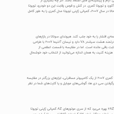
رام و پیشینه‌ای قابل اعتماد باشد. اگر چه بسیاری از
آکورد و تویوتا کمری. در کش و قوس رقابت این دو خودرو، تویوتا
کمری از مزیت فروش بالاتر برخوردار بوده است و برای هشت سال در نه سال گذشته، به عنوان پرفروش‌ترین خودروی سدان آمریکا انتخاب شده است. حالا در سال 2007، کمپانی ژاپنی تویوتا مدل کمری را به طور کامل
که نظر همه‌ی اقشار را به خود جلب کند. هیوندای سوناتا در بازارهای
جهانی، هزار دلار ارزان‌تر از این خودرو است و ضمانت قوی‌تری را ارائه می‌کند. فولکس واگن پاسات «Passat» مجلل‌تر است، کرایسلر 300C یک موتور قدرتمند هشت سیلندر V8 دارد و نیسان آلتیما 2007 با طراحی
ورد در میدان رقابت باقی مانده است. اما در مقایسه با قسمت اعظمی از
زینه کنید، به همان اندازه می‌توانید از انتخاب خود خوشحال
علاوه بر فضای داخلی بیشتر برای سرنشینان، تویوتا کمری 2007 تجهیزات و امکانات رفاهی دیگری را هم به شما پیشنهاد می‌کند. تمامی مدل‌های تویوتا کمری 2007 از یک کامپیوتر مسافرتی، ابزارهای بزرگتر در مقایسه
ارگرفتن سی دی ها، گوشی‌های موبایل و یا کارت‌های شما در نظر
مدل‌ها و تریم‌های مختلف تویوتا کمری 2007 از پیشرانه‌های متفاوتی بهره می‌برند. تویوتا کمری GL سال 2007 از موتور 2.4 لیتری (2362 سی‌سی) 2AZ-FE بهره می‌برد که از سری موتورهای AZ کمپانی ژاپنی تویوتا