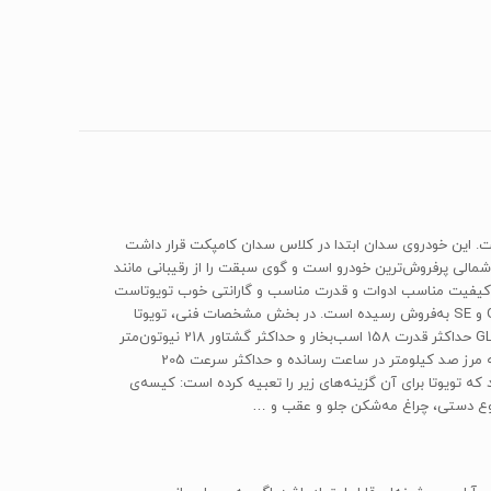
ا» به تولید رسیده و تاکنون 12 نسل از تولید را پشت‌سر گذاشته است. این خودروی سدان ابتدا در کلاس سدان کامپکت قرار داشت
ای سدان سایز متوسط قرار گرفت. تویوتا کمری از سال 1997 تا همین لحظه در آمریکای‌شمالی پرفروش‌ترین خودرو است و گوی سبقت را از رقیبانی مانند
 حال کیفیت مناسب ادوات و قدرت مناسب و گارانتی خوب تویوتاست
که این خودرو را به این سطح از موفقیت رسانده است. کمری مورد بررسی، دهمین نسل از تویوتا کمری است که در کشور ما نیز در تیپ‌های‌ GL‌ و GLX‌ و SE‌ به‌فروش رسیده است. در بخش مشخصات فنی، تویوتا
کمری از موتورهای مختلفی بهره می‌برد. نمونه‌ی مورد بررسی، موتوری چهار سیلندر خطی 16 سوپاپ به حجم 2500 سی‌سی دارد که قادر است در مدل‌ GL‌ حداکثر قدرت 158 اسب‌بخار و حداکثر گشتاور 218 نیوتون‌متر
را تولید کند. این قدرت از طریق یک گیربکس پنج سرعته‌ی اتوماتیک به چرخ‌های جلوی کمری منتقل می‌شود و قادر است تا در زمان 9 ثانیه کمری را به مرز صد کیلومتر در ساعت رسانده و حداکثر سرعت 205
مصرف می‌کند. در بخش امکانات رفاهی و ایمنی تیپ GL در پایین‌ترین سطح قرار دارد که تویوتا برای آن گزینه‌های زیر را تعبیه کرده است: کیسه‌ی