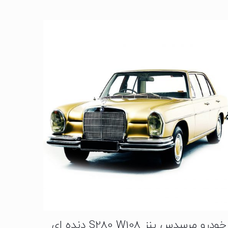
خودرو مرسدس بنز S280 W108 دنده ای