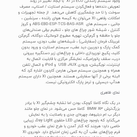
وجود سیستم رانندگی ECO در X1 با ایجاد تغییر در روند
تعویض دنده‌ها و فعال‌کردن سیستم استارت / استاپ، مصرف
سوخت را تا حد چشمگیری کاهش می‌دهد. از جمله تجهیزات و
امکانات رفاهی X1 می‌توان به کیسه هوای راننده ، سرنشین ،
جانبی ، سیستم های ABS-EBD-ESP-TCS-BAS-ASR و کروز
کنترل ، شیشه شور چراغ های جلو ، تنظیم برقی صندلی‌های
جلو با حافظه و گرم‌کن، تهویه مطبوع اتوماتیک دو‌گانه، گرم‌کن
غربیلک فرمان (سفارشی) ، شیشه‌های عقب دودی، سیستم
کمک پارک و دوربین دید عقب، سیستم استارت و ورود بدون
کلید، پکیج نورپردازی داخلی و چراغ‌های زیر دستگیره بیرونی
درب، سقف پانورامیک، نمایشگر مرکزی با قابلیت اتصال به
اینترنت، نویگیشن، ورودی USB ،AUX و iPod و اتصال تلفن
همراه و همچنین سیستم صوتی‌ هارمن کاردون اشاره کرد که
البته برخی از آنها سفارشی هستند. همچنین X1 دارای سیستم
هدآپ دیسپلی و ترمز پارک الکترونیکی نیست.
نمای ظاهری
در یک نگاه کاملا کوچک بودن اما تشابه چشم‌گیر X1 با برادر
بزرگ‌ترش BMW X3 کاملا حس می‌شود. در نمای جلو مانند
دیگر ب‌ ام‌ دبلیو‌ها، چهره‌ای جدی و با‌صلابت را به نمایش
می‌گذارد که باوجود چراغ‌های LED حلقوی Day Light، زیبایی
خاصی دارد؛ هرچند که کنار آمدن با طرح نمای عقب خودرو و
فرم چراغ‌های عقب‌ آن به کمی زمان احتیاج دارد. خودروی X1