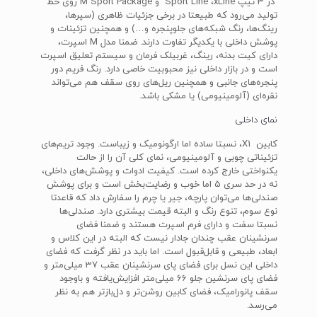
در 3 تیپ Sport Line ‌،‌xLine و M Sport Package روی خط
تولید می‌رود که طبیعتا در برخی جزئیات ظاهری (سپرها،
رینگ‌ها، رنگ شبکه‌های جلوپنجره و‌…) و همچنین تزئینات و
پوشش داخلی با یکدیگر تفاوت دارند. ضمنا مدل M اسپرت،
دارای کیت بدنه‌، رینگ‌، غربیلک فرمان و سیستم تعلیق اسپرت
است و در بازار داخلی نیز محبوبیت خاصی دارد. رنگ فریم دور
پنجره‌های جانبی و همچنین ریل‌های روی سقف هم می‌تواند
نقره‌ای (آلومینیومی) یا مشکی باشد.
نمای داخلی
کابین X1، نسبتا ساده اما ارگونومیک و زیباست. وجود تریم‌های
تزئیناتی چوبی و آلومینیومی، نمای کلی آن را از حالت
یکنواختی خارج کرده است. کیفیت ادوات و پوشش‌های داخلی،
نه در حد سری 5 اما خوب و رضایت‌بخش است و برای پوشش
صندلی‌ها می‌توان پارچه‌، جیر یا چرم را سفارش داد که قاعدتا
نوع سوم، تنوع رنگ و البته قیمت بیشتری دارد. صندلی‌ها
نسبتا سفت و دارای فرم اسپرت هستند و ضمنا فضای
سرنشینان عقب چندان جادار نیست که البته در این کلاس و
ابعاد، طبیعی و قابل‌قبول است. اما باید در نظر گرفت که فضای
داخلی این نسل برای فضای پای سرنشینان عقب 37 میلی‌متر و
فضای پای سرنشین جلو 66 میلی‌متر افزایش‌یافته و باوجود
سقف پانورامیک، فضای کابین روشن‌تر و دل‌بازتر هم به نظر
می‌رسد.