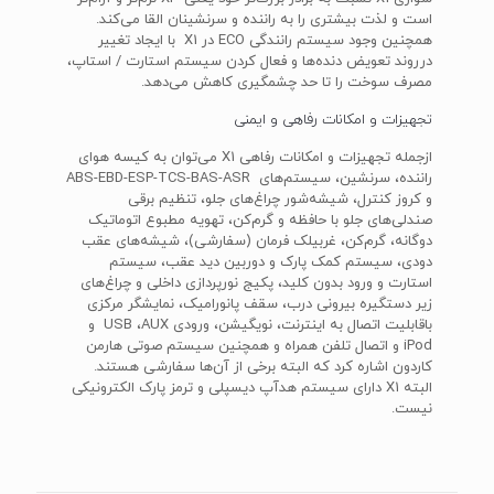
است و لذت بیشتری را به راننده و سرنشینان القا می‌کند.
همچنین وجود سیستم رانندگی ECO در X1 با ایجاد تغییر
درروند تعویض دنده‌ها و فعال کردن سیستم استارت / استاپ،
مصرف سوخت را تا حد چشمگیری کاهش می‌دهد.
تجهیزات و امکانات رفاهی و ایمنی
ازجمله تجهیزات و امکانات رفاهی X1 می‌توان به کیسه هوای
راننده، سرنشین، سیستم‌های ABS-EBD-ESP-TCS-BAS-ASR
و کروز کنترل، شیشه‌شور چراغ‌های جلو، تنظیم برقی
صندلی‌های جلو با حافظه و گرم‌کن، تهویه مطبوع اتوماتیک
دو‌گانه، گرم‌کن، غربیلک فرمان (سفارشی)، شیشه‌های عقب
دودی، سیستم کمک پارک و دوربین دید عقب، سیستم
استارت و ورود بدون کلید، پکیج نورپردازی داخلی و چراغ‌های
زیر دستگیره بیرونی درب، سقف پانورامیک، نمایشگر مرکزی
باقابلیت اتصال به اینترنت، نویگیشن، ورودی USB ،AUX و
iPod و اتصال تلفن همراه و همچنین سیستم صوتی‌ هارمن
کاردون اشاره کرد که البته برخی از آن‌ها سفارشی هستند.
البته X1 دارای سیستم هدآپ دیسپلی و ترمز پارک الکترونیکی
نیست.