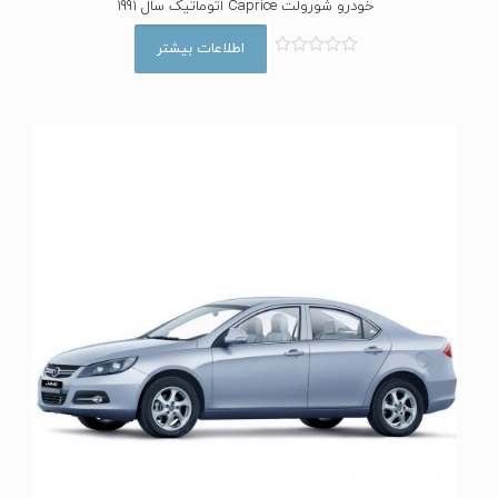
خودرو شورولت Caprice اتوماتیک سال 1991
اطلاعات بیشتر
ا
م
ت
ی
ا
ز
0
ا
ز
5