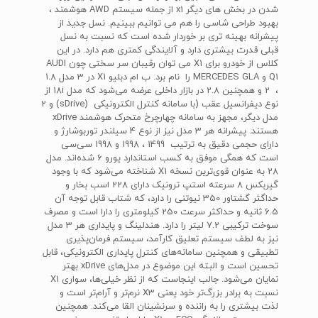
شدن در بخش های دیگر x1 از جمله سیستم AWD هوشمند ،
بهبود طراحی شاسی را هم می توانیم ببینیم. نسل جدید از
پیشرانه بهینه تری بر خوردار شده است که نسبت به نسل
قبلی قدرت بیشتری دارد و آلایندگی کمتری هم دارد. در این
کلاس از خودرو برای X1 می توان رقیبان سر سختی چون AUDI
Q1 و MERCEDES GLA را نام برد. ب‌ ام‌ دبلیو X1 در 3 مدل 1.8
،‌ 2 و همچنین 2.8 در بازار داخلی عرضه می‌شود که مدل 18i‌ از
نوع دیفرانسیل عقب (با سامانه کنترل الکترونیکی (sDrive) و 2
مدل دیگر، مجهز به سامانه چهارچرخ متحرک هوشمند xDrive
هستند. پیشرانه هر 3 مدل نیز از نوع 4 سیلندر توربوشارژ و
دارای حجمی دقیق به ترتیب 1499 ، 1998 و 1998 سی‌سی
است که همگی موفق به کسب استاندارد یورو 6 شده‌اند. مدل
28 به عنوان قوی‌ترین نسخه X1 شناخته می‌شود که با وجود
گیربکس 8 سرعته استپ ترونیک دارای 228 اسب بخار و
حداگثر گشتاور 350 نیوتنی را دارد، که شتاب‌ قابل توجه آن
6.5 ثانیه و حداکثر سرعت 250 کیلومتری را دارا است و مصرف
سوخت ترکیبی 7.2 لیتر را دارد. هندلینگ و پایداری هر 3 مدل
نیز به لطف سیستم تعلیق کارآمد، سیستم فرمان‌پذیری
تطبیقی و همچنین سامانه‌های کنترل پایداری الکترونیکی، قابل
تحسین است و البته این موضوع در مدل‌های xDrive بهتر
نمایان می‌شود. جالب اینجاست که از نظر خیلی‌ها، سواری X1
نسبت به برادر بزرگ‌تر خود یعنی X3 نرم‌تر و آرام‌تر است و
لذت بیشتری را به راننده و سرنشینان القا می‌کند. همچنین