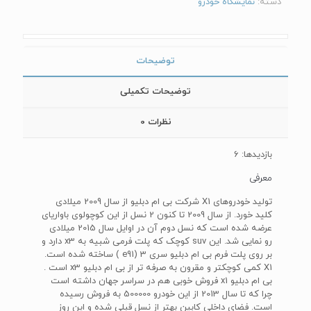
دسته:
نمایشگاه خودرو
توضیحات
توضیحات تکمیلی
نظرات
0
بازدیدها: 6
معرفی
تولید خودروهای X1 شرکت بی ام دبلیو از سال 2009 میلادی
کلید خورد. از سال 2009 تا کنون 2 نسل از این کوچولوی باواریای
عرضه شده است که نسل دوم آن در اوایل سال 2015 میلادی
رو نمایی شد. این suv کوچک که پلت فرمی شبیه به x3 دارد و
بر روی پلت فرم بی ام دبلیو سری 3 (e91 ) ساخته شده است.
X1 کمی کوچکتر و مقرون به صرفه تر از بی ام دبلیو x3 است .
بی ام دبلیو x1 فروش خوبی هم در سراسر جهان داشته است
چرا که تا سال 2013 از این خودرو 500000 به فروش رسیده
است. فضای داخلی کابین بهتر از نسل قبلی شده و این روز