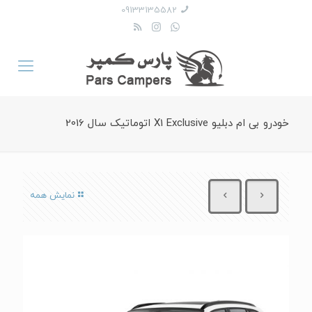
09133135582
خودرو بی ام دبلیو X1 Exclusive اتوماتیک سال 2016
نمایش همه