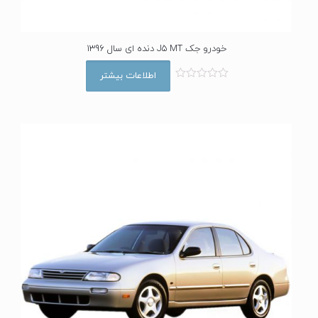
خودرو جک J5 MT دنده ای سال 1396
اطلاعات بیشتر
ا
م
ت
ی
ا
ز
0
ا
ز
5