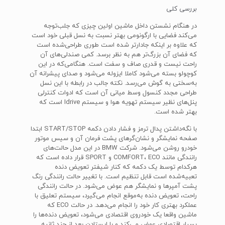
بررسی کلی
در هنگام نشستن داخل ماشین اولین چیزی که جلب‌توجه
می‌کند فضایی با ارگونومی بهتر نسبت به نسل قبلی خود است
که علاوه بر اینکه جادارتر شده است طوری طراحی‌شده است
که فضای آن بزرگ‌تر هم به نظر برسد. کمی صندلی‌های آن
راحت نیست و قدری صاف و سفت است. هنگامی‌که در این
کوچولو بسته می‌شود کاملا ایزوله می‌شود و صدای پیشرانه آن
به‌سختی به گوش می‌رسد. نکته جالب در رابطه با این نسل
طراحی مجدد کنسول وسط میانی آن است که ادوات کنترلی
پنل‌های نظیر سیستم تهویه هوا و سیستم Idrive است که
بهتر شده است.
با نگه‌داشتن پدال ترمز و فشار دادن دکمه START/STOP ابتدا
صفحه نمایشگر و نشان‌گرهای پشت فرمان آن و سیس موتور
خودرو روشن می‌شود. شرکت BMW در این مدل حالت‌های
رانندگی‌ مانند COMFORT، ECO و SPORT قرار داده است که
هرکدام توسط یک دکمه که کنار شیفتر تعویض دنده
تعبیه‌شده است قابل تنظیم است. با تغییر حالت رانندگی رنگ
پشت آمپرها و نمایشگر هم عوض می‌شود. در حالت رانندگی
راحت، تعویض دنده به‌موقع انجام می‌گیرد، سیستم تعلیق با
عملکرد بهتری کار خود را انجام می‌دهد. در حالت ECO که
ماشین واقعا یک خودروی اقتصادی می‌شود، تعویض دنده‌ها را
بسیار اقتصادی عوض می‌کند و با ایستادن بعد از چند ثانیه