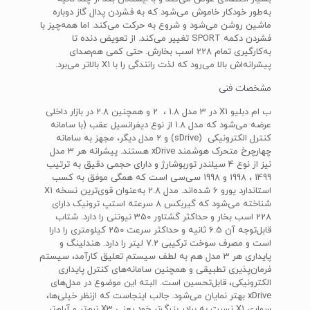
به‌طور خودکار خاموش می‌شود که به فشردن پدال گاز دوباره
ماشین روشن می‌شود و شروع به حرکت می‌کند. اما همه‌چیز با
فشردن دکمه SPORT تغییر می‌کند. از تعویض دنده تا
به‌کارگیری تمام 228 اسب بخارش. حتی کمی هم‌صدای
پیشرانه‌اش بالا می‌رود که لذت رانندگی را با X1 بالاتر می‌برد.
مشخصات فنی
ب‌ ام‌ دبلیو X1 در 3 مدل 1.8 ،‌ 2 و همچنین 2.8 در بازار داخلی
عرضه می‌شود که مدل 1.8 از نوع دیفرانسیل عقب (با سامانه
کنترل الکترونیکی (sDrive) و 2 مدل دیگر، مجهز به سامانه
چهارچرخ متحرک هوشمند xDrive هستند. پیشرانه هر 3 مدل
نیز از نوع 4 سیلندر توربوشارژ و دارای حجمی دقیق به ترتیب
1499 ، 1998 و 1998 سی‌سی است که همگی موفق به کسب
استاندارد یورو 6 شده‌اند. مدل 2.8 به‌عنوان قوی‌ترین نسخه X1
شناخته می‌شود که گیربکس 8 سرعته استپ ترونیک دارای
228 اسب بخار و حداکثر گشتاور 350 نیوتنی را دارد. شتاب‌
قابل‌توجه آن 6.5 ثانیه و حداکثر سرعت 250 کیلومتری را دارا
است و مصرف سوخت ترکیبی 7.2 لیتر را دارد. هندلینگ و
پایداری هر 3 مدل هم به لطف سیستم تعلیق کارآمد، سیستم
فرمان‌پذیری تطبیقی و همچنین سامانه‌های کنترل پایداری
الکترونیکی، قابل‌تحسین است. البته این موضوع در مدل‌های
xDrive بهتر نمایان می‌شود. جالب اینجاست که ازنظر خیلی‌ها،
سواری X1 نسبت به برادر بزرگ‌تر خود یعنی X3 نرم‌تر و آرام‌تر