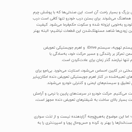
ی که خودنمایی می‌‎کند، فضای تنگ‌تر اتاق نسبت به کلاس E مرسدس و البته صندلی‌های بزرگ و بسیار راحت آن است. این صندلی‌ها که با پوشش چرم
ن هماهنگ می‌شوند. برای بستن درب خودرو تنها کافی است درب
خودرو به‌خوبی ایزوله شده و سکوت حکم‌فرما می‌شود. کیفیت
ین زودی‌ها شاهد مستهلک‌شدن این قطعات نباشیم؛ البته بهتر
نکته‌ی مثبت و حائزاهمیت دیگر که به‌وضوح نسبت به اتاق قبلی خودنمایی می‌کند، طراحی مجدد کنسول میانی، ادوات کنترلی و پنل‌هایی نظیر پنل سیستم تهویه، سیستم iDrive و اهرم جویستیکی تعویض
من تمرکز بر رانندگی و مسیر حرکت خود، به‌سادگی با
ر با صدایی که به‌سختی در کابین احساس می‌شود، استارت می‌خورد. بی‌ام‌و برای
هرکدام از این مودها از طریق دکمه‌های تعبیه‌شده در کنار اهرم جویستیکی تعویض دنده امکان‌پذیر
م تعلیق و سیستم‌های ایمنی و کنترلی خودرو می‌شوند.
دن ترمز دستی الکتریکی، به‌آرامی شروع به حرکت می‌کنیم. حرکت خودرو در سرعت‌های پایین با نرمی و آرامش
M ، دست‌پرورده‌ی بخش ام پاور بوده و علاوه بر کیفیت بسیار بالای ساخت به شیفترهای تعویض دنده مجهز است،
بین همراه است؛ اما این موضوع به‌هیچ‌وجه آزار‌دهنده نیست و از لذت سواری
یب اصلی خود یعنی کلاسE مرسدس، خشک‌تر است؛ اما درعوض دست‌اندازها را بهتر رد کرده و حس‌وحال پویا و اسپرت‌تری را به