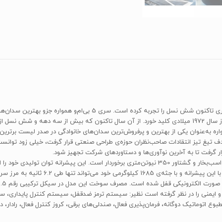
سری 5 را باید قدیمی‌ترین سری محصولات بی‌ام‌و دانست. این سری تاکنون ش
گردونه‌ی رقابت خارج کند. تولید خودروهای سری5 شرکت بی‌ام‌و از سال 1972 میلادی کلید خورد. از آن سال تاکنون
رچه در ابتدای تولد، هدف تیغ تیز انتقادات صاحب‌نظران حوزه‌ی طراحی صنعتی قرار گرفت، خیلی 
 و ایمنی را در نظر گرفته است نظیر: سیستم ترمز ضدقفل، سیستم کنترل پایداری
اتوماتیک دوگانه، فرمان‌پذیری فعال، صندلی‌های برقی، کروز کنترل فعال، رادار، 