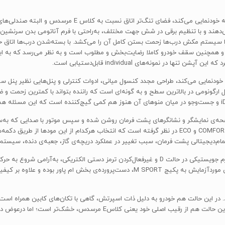
با بازکردن درب خودرو و قراگرفتن در پشت فرمان، اولین نکته‌ا
می‌دهند و با تنظیم برقی در شش جهت مختلف، به‌راحتی با فرم آناتومی بدن سرنشی
 زیرا سیستم مکش درب‌ها زحمت بستن کامل آن را می‌کشد. با بسته‌شدن درب‌ها اتاق 
وبی و همچنین سقف خودرو کاملا رضایت‌بخش و مطلوب است و به نظر می‌رسد که به ا
در نمونه‌های individual قابل‌دستیابی است.
ارگونومی در بالاترین سطح و به گونه‌ای است که راننده بتواند با کمترین زحمت و ض
ن پدال ترمز و فشردن دکمه‌ی START/STOP ابتدا صفحه‌ی نمایشگر و نشانگرهای پشت فرمان روشن شده و سپس موتو
این نسل از اتاق 5، چهار مود مختلف را شامل COMFOR،SPORT+، SPORT و ECO در نظر گرفته است که انتخاب 
 تمام‌دیجیتالی پشت فرمان، سبب تغییر در عملکرد دریچه‌ی گاز، جعبه‌ی دنده، سیست
در ابتدای حرکت، مود COMFORT را انتخاب کرده و با قراردادن اهرم جویستیکی در حالت D و غیرفعال‌کر
کابین همراه است و غربیلک فرمان که به دلیل مجهزبودن خودروی موردآزمایش به پکیج SPORT
 COMFORT نرم‌ترین عملکرد را دارد. در این حالت هم خودرو به دلیل ذات اسپرتش، گاهی با تکان‌های کا
خوب سری5 نمی‌کاهد. به عقیده‌ی نگارنده‌ سواری سری5 در بهترین حالت هم از رق