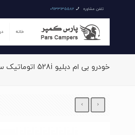
تلفن مشاوره
09133135582
خانه
در
خودرو بی ام دبلیو 528i اتوماتیک سال 2014