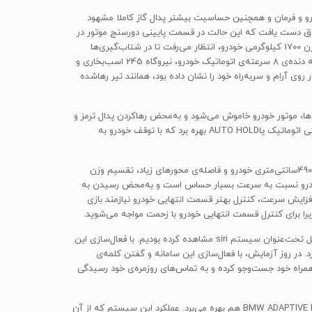
 خشک‌ترشدن سواری خودرو و فرمان و همچنین حساسیت بیشتر پدال گاز کاملا مشهود
صرف سوخت و اقتصادی‌ترین حالت این اتاق دست یافت که این حالت در قسمت پایینی دورسنج موتور در
صفحه‌ی کیلومتر دیجیتالی قابل‌مشاهده است. ازآنجایی‌که نمونه‌ی 528 با پیشرانه‌ی 2 لیتری، قوی‌ترین نمونه‌ی وارداتی به کشور است و با توجه به وزن 1700 کیلوگرمی خودرو، انتظار می‌رفت تا در شتاب‌گیری‌ها
عملکرد بینابینی داشته باشد و به قول معروف یکی به نعل بزند و یکی به میخ؛ اما با فشردن ناگهانی پدال گاز و معکوس‌دادن به‌موقع و بدون تاخیر جعبه دنده‌ی 8 سرعته‌ی اتوماتیک خودرو، نیروگاه 245 اسب‌بخاری و
نشان می‌دهد. بدون اغراق باید اعتراف کرد که با فشرن پدال گاز در کسری از ثانیه، سری5 که تا اینجای کار روی آرام و سربه‌راه خود را نشان داده بود، همانند تیر رهاشده
ر ترافیک‌ها، موتور خودرو خاموش می‌شود و به‌محض رهاکردن پدال ترمز و
فشردن پدال گاز، پیشرانه مجددا استارت خورده و خودرو شروع به حرکت می‌کند و در حالت خاموش‌بودن این سامانه، تنها می‌توان از سیستم ترمز دستی اتوماتیک یاAUTO HOLD بهره برد که با توقف خودرو به
با رسیدن به سرعت بالاتر در حالی که فرمان خودرو سفت‌تر می‌شود، اقدام به تعویض خطوط در یکی از بزرگراه‌های شمالی تهران می‌کنیم. با وجود طول490سانتی‌متری خودرو و فاصله‌ی محورهای زیاد، تقسیم وزن
عتماد است. در واقع فرمان برقی خودرو نسبت به سرعت بسیار حساس است و به‌محض رسیدن به
 افزایش سرعت، کنترل بهتر قسمت انتهایی خودرو نیازمند بازی
ا برای کنترل قسمت انتهایی خودرو با زحمت مواجه می‌شوید.
یکی از نوآوری‌های به‌کاررفته درکنار سیستم iDrive سری5، قابلیت فرمان‌پذیری صوتی است که قبلا مشابه این سیستم را در گوش‌های تلفن همراه اپل تحت‌عنوان سیستم siri مشاهده کرده بودیم. با فعال‌سازی این
در روز آزمایش، با فعال‌سازی این سامانه و گفتن کلمه‌ی
شده و راننده می‌توانست با استفاده از اهرم دوار سیستم iDrive در لیست مخاطبان تلفن همراه خود جست‌وجو کرده و به تماس‌های روزمره‌ی خود رسیدگی
از جمله تغییرات اصلی ایجادشده در نسخه‌ی فیس‌لیفت، اضافه‌شدن چراغ‌های LED است. خودروی موردآزمایش علاوه‌بر چراغ‌هایLED از سامانه‌ی BMW ADAPTIVE LED هم بهره می‌برد. عملکرد این سیستم که از آن