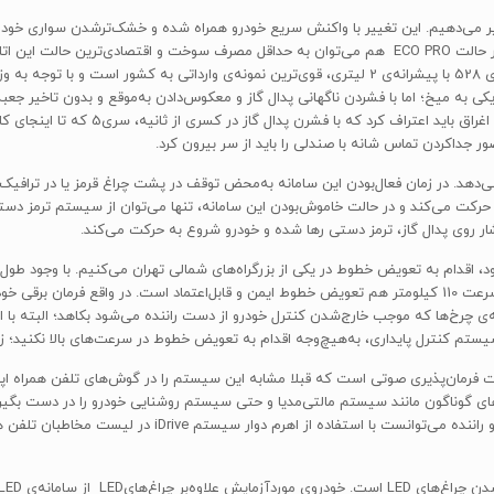
کت با سرعت ثابت، مود انتخابی را به حالت SPORT تغییر می‌دهیم. این تغییر با واکنش سریع خودرو همراه شده و
است؛ علاوه‌براین با وجود EFFICIENT DYNAMIC و بازیابی انرژی در حالت ECO PRO هم می‌توان به حداقل م
350نیوتن متری توئین‌توربو آن روی سکه را 
ر جداکردن تماس شانه با صندلی را باید از سر بیرون کرد.
ه را از خود نشان می‌دهد. در زمان فعال‌بودن این سامانه به‌محض توقف در پشت چراغ قرمز یا د
ر روی پدال گاز، ترمز دستی رها شده و خودرو شروع به حرکت می‌کند.
مناسب و سیستم کنترل پایداری به کمک راننده آمده و حتی تا سرعت 110 کیلومتر هم تعویض خطوط ایمن و قابل‌ا
ویه‌ی چرخ‌ها که موجب خارج‌شدن کنترل خودرو از دست راننده می‌شود بکاهد؛ البته با
تم کنترل پایداری، به‌هیچ‌وجه اقدام به تعویض خطوط در سرعت‌های بالا نکنید؛ زیر
ای گوناگون مانند سیستم مالتی‌مدیا و حتی سیستم روشنایی خودرو را در دست بگیرد. 
بلوتوث، به‌راحتی ارتباط سیستم با تلفن همراه راننده برقرار 