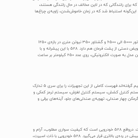
ه برای رانندگانی که در لاین مخالف در حال رانندگی هستند،
نده بر چراغ‌های جلو در لحظه‌ی استارت، به‌وضوح تغییر زاویه‌ی LEDهای مرکزی مشهود بود و این‌گونه استنباط شد که در زمان خاموش‌شدن، زاویه‌ی چراغ‌ها
قوای محرکه‌ای که مهندسان شرکت بی‌ام‌و برای این مدل در نظر گرفته‌اند، یک پیشرانه‌ی 1997 سی‌سی با توانایی تولید 245 اسب‌بخار قدرت در دور موتور 5000 الی 6500 و گشتاور 350 نیوتن متری در بازه‌ی 1250
الی 4800 دور در دقیقه است. این پیشرانه توان تولیدی خود را از طریق یک جعبه دنده‌ی 8 سرعته‌ی خودکار در اختیار راننده قرار می‌دهد که قابلیت تعویض دستی از پشت فرمان هم دارد. 528 با این پیشرانه و با
جثه‌ی 1685 کیلوگرمی خود می‌تواند تنها طی 6.2 ثانیه به مرز سرعت 100 کیلومتر در ساعت برسد؛ همچنین برای رعایت مسائل ایمنی حداکثر سرعت این مدل به صورت الکترونیکی، روی عدد 250 کیلومتر بر ساعت
528 یک سدان لوکس و اسپرت است؛ بنابراین نباید در زمینه‌ی تجهیزات رفاهی و ایمنی هیچ کمبودی را احساس کند. به همین منظور مهندسان تصمیم گرفته‌اند فهرست کاملی از این تجهیزات را برای سری 5 تدارک
م کنترل پایداری، سیستم کنترل کشش، سیستم کنترل لغزش، سیستم ترمز کمکی و
رمکن چهار صندلی، تهویه‌ی صندلی‌های جلو، آینه‌های برقی و
در یک جمع‌بندی باید بی‌ام‌و582 را خودرویی با کیفیت ساخت مطلوب، بازدهی بالا، سواری ایدئال و تلفیق بی‌نظیری از المان‌های لوکس و اسپرت دانست. درواقع 528 خودرویی است که کیفیت سواری مطلوب، آرام و
دوست‌داشتنی اما خشک‌تری را نسبت به رقیب دیرینه‌ی خود یعنی مرسدس کلاس E را ارائه می‌دهد؛ اما درعوض قابلیت‌های دینامیکی آن نسبت به رقیبش در رده‌ی بالاتری قرار می‌گیرد. 528 خودرویی با ذات اسپرت،