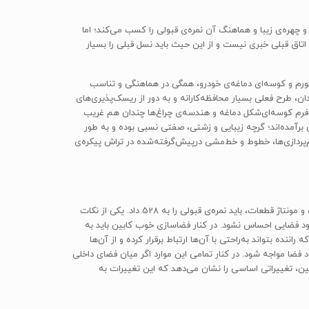
 اولیه هم رعایت کامل تناسب‌ها و چهره‌ی زیبا و هماهنگ آن نمره‌ی قبولی را کسب می‌کند؛ اما
ان کنیم که در نسل فعلی سری 5، از آن پویایی و چهره‌ی تاحدودی خشن اتاق قبلی خبری نیست و از این حیث باید نسل قبلی را بسیار
تورم و کوسه‌ای دماغه‌ی خودرو، همگی در هماهنگی و تناسب
ان، طرح فعلی بسیار محافظه‌کارانه و به دور از ریسک‌پذیری‌های
ین فرم کوسه‌ای‌شکل دماغه و هندسه‌ی چراغ‌ها چندان هم غریب
برآمده‌اند؛ گرچه زیبایی و زشتی، صفتی نسبی بوده و به طور
راف کنیم که ریزه‌کاری‌ها، حجم‌پردازی‌ها، خطوط و خط‌مشی درپیش‌گرفته‌شده در تراش پیکره‌ی
در نمای داخلی خودرو اولین نکته‌ی حائزاهمیت، کیفیت بالای مواد به‌کاررفته در ساخت ادوات و تجهیزات داخلی کابین است. در زمینه‌ی کیفیت ساخت و مونتاژ قطعات، باید نمره‌ی قبولی را به 528 داد. یکی از نکات
حجم فضای داخل کابین است. طراحی داخلی کابین سری5 به گونه‌ای صورت گرفته که برای یک خانواده‌ی 4 یا 5 نفره کمبود فضایی احساس نشود. در کنار فضاسازی خوب کابین باید به
 سیستم تهویه‌ی مطبوع، سامانه‌ی iDrive همه و همه به گونه‌ای‌ است که راننده بتواند به‌راحتی با آن‌ها ارتباط برقرار کرده و از آن‌ها
ضا مواجه شود. در کنار تمامی این موارد اگر میان فضای داخلی
 نسل پیشین، تغییراتی اساسی را نشان می‌دهد که این تغییرات به