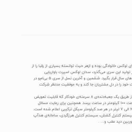
ش نسل را تجربه کرده است. سری 5 بی‌ام‌و همواره جزو بهترین سدان‌های لوکس خانوادگی بوده و ازهر حیث توانسته بسیاری از رقبا را از
 که بیش از سه دهه و شش نسل از تولید این سری می‌گذرد، سدان لوکس اسپرت باواریایی
توانسته ‌است به‌خوبی جای خود را در بازارهای جهانی باز کند و همواره به‌عنوان یکی از بهترین و پرفروش‌ترین سدان‌های خانوادگی در صدر لیست برترین‌های سال قرار بگیرد. ششمین و آخرین نسل از سری 5 بی‌ام‌و در
زود توانست خود را در دل مشتریان جا کند و به موفقیت مدنظر شرکت
بی‌ام‌و 528i از یک پیشرانه‌ی 1997 سی‌سی با توان تولیدی 245 اسب‌بخار و گشتاور 350 نیوتن‌متری برخوردار است. این پیشرانه توان تولیدی خود را از طریق یک جعبه‌دنده‌ی 8 سرعته‌ی خودکار که قابلیت تعویض
دستی از پشت فرمان نیز دارد، در اختیار راننده قرار می‌دهد. 528i با این پیشرانه و با جثه‌ی 1685 کیلوگرمی خود می‌تواند تنها طی 6.2 ثانیه به مرز سرعت 100 کیلومتر در ساعت برسد. همچنین برای رعایت مسائل
ایمنی حداکثر سرعت این مدل روی عدد 250 کیلومتر بر ساعت به صورت الکترونیکی قفل شده است. مصرف سوخت این مدل در سیکل ترکیبی رقم 6.5 الی 7 لیتر در هر صد کیلومتر سیکل ترکیبی اعلام شده است.
، سیستم کنترل کشش، سیستم کنترل هرزگردی، سامانه‌ی هدآپ
دوربین دید عقب و… .