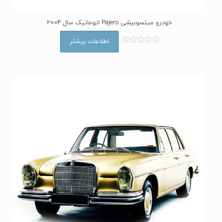
خودرو میتسوبیشی Pajero اتوماتیک سال 2004
اطلاعات بیشتر
ا
م
ت
ی
ا
ز
0
ا
ز
5