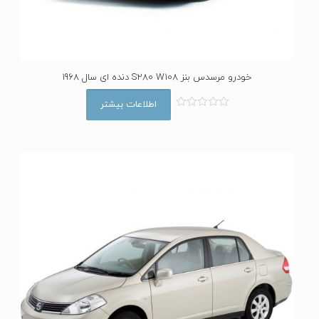
خودرو مرسدس بنز S280 W108 دنده ای سال 1968
اطلاعات بیشتر
ا
م
ت
ی
ا
ز
0
ا
ز
5