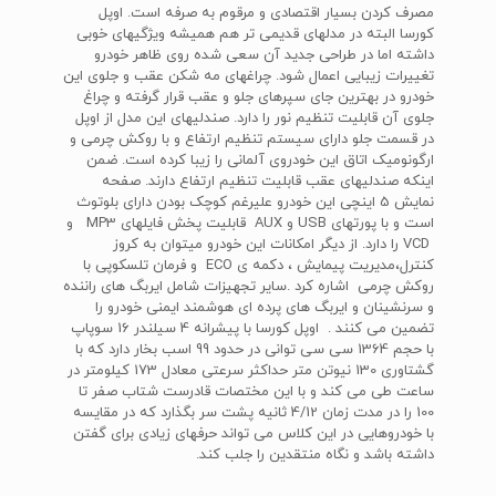
مصرف کردن بسیار اقتصادی و مرقوم به صرفه است. اوپل
کورسا البته در مدلهای قدیمی تر هم همیشه ویژگیهای خوبی
داشته اما در طراحی جدید آن سعی شده روی ظاهر خودرو
تغییرات زیبایی اعمال شود. چراغهای مه شکن عقب و جلوی این
خودرو در بهترین جای سپرهای جلو و عقب قرار گرفته و چراغ
جلوی آن قابلیت تنظیم نور را دارد. صندلیهای این مدل از اوپل
در قسمت جلو دارای سیستم تنظیم ارتفاع و با روکش چرمی و
ارگونومیک اتاق این خودروی آلمانی را زیبا کرده است. ضمن
اینکه صندلیهای عقب قابلیت تنظیم ارتفاع دارند. صفحه
نمایش 5 اینچی این خودرو علیرغم کوچک بودن دارای بلوتوث
است و با پورتهای USB و AUX قابلیت پخش فایلهای MP3 و
VCD را دارد. از دیگر امکانات این خودرو میتوان به کروز
کنترل،مدیریت پیمایش ، دکمه ی ECO و فرمان تلسکوپی با
روکش چرمی اشاره کرد .سایر تجهیزات شامل ایربگ های راننده
و سرنشینان و ایربگ های پرده ای هوشمند ایمنی خودرو را
تضمین می کنند . اوپل کورسا با پیشرانه 4 سیلندر 16 سوپاپ
با حجم 1364 سی سی توانی در حدود 99 اسب بخار دارد که با
گشتاوری 130 نیوتن متر حداکثر سرعتی معادل 173 کیلومتر در
ساعت طی می کند و با این مختصات قادرست شتاب صفر تا
100 را در مدت زمان 4/12 ثانیه پشت سر بگذارد که در مقایسه
با خودروهایی در این کلاس می تواند حرفهای زیادی برای گفتن
داشته باشد و نگاه منتقدین را جلب کند.