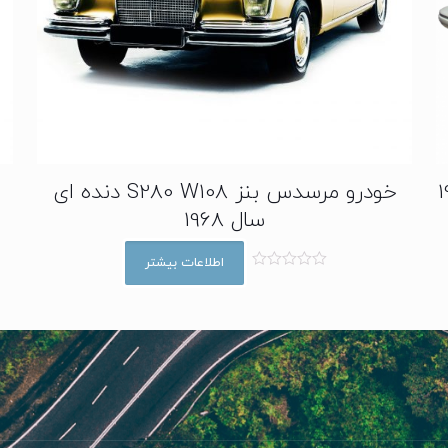
خودرو مرسدس بنز S280 W108 دنده ای
سال 1968
اطلاعات بیشتر
ا
م
ت
ی
ا
ز
0
ا
ز
5