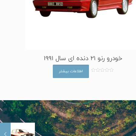
خودرو رنو 21 دنده ای سال 1991
اطلاعات بیشتر
ا
م
ت
ی
ا
ز
0
ا
ز
5