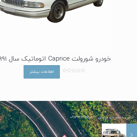
خودرو شورولت Caprice اتوماتیک سال 1991
اطلاعات بیشتر
ا
م
ت
ی
ا
ز
0
ا
ز
5
تلفن مشاوره و فروش : 09133135582