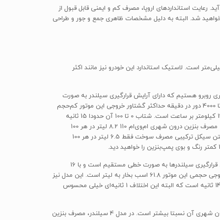
ه حساب می‌آید. رعایت استانداردهای اروپا، مصرف کم و ایمنی قابل قبول از
. با داشتن ام‌وی‌ام 110 کمتر با مشکل پیدا کردن جای پارک مواجه خواهید شد. البته به دلیل مشخصات ظاهری جمع و جور و طراحی
ی طول 3550 میلی‌متر و عرض1495 میلی‌متر است. در مقایسه با خودروهای هم‌رده این خودرو عرض کم‌تری دارد. ارتفاع ام‌وی‌ام 110 نیز 1485 میلی‌متر است. لاستیک استاندارد این خودرو نیز مانند اکثر
ه با تیپ موتور SQR372 شناخته می‌شود با یک خودرو هاچ‌بک شهری روبرو هستیم که دارای آرایش قرارگیری سیلندر به صورت
خطی مستقیم است و 16 سوپاپ دارد و با داشتن حجم موتور 812 سی‌سی دارای حداکثر توان خروجی 51 اسب بخار است که 70 نیوتون متر در 3500 تا 4000 دور در دقیقه حداکثر گشتاور خروجی این موتور کم‌حجم
است. توان خروجی حجمی این موتور 63.7 اسب بخار بر لیتر است. این خودرو دیفرانسیل جلو، جعبه دنده دستی 5 سرعته دارد و حداکثر سرعت آن 130 کیلومتر بر ساعت است. شتاب 0 تا 100 آن حدودا 15 ثانیه
است و استاندارد آلایندگی یورو5 دارد. ام‌وی‌ام 110 با بنزین کارمی‌کند و در تست‌های گرفته شده در مدل 3 سیلندر این خودرو مصرف بسیار پایینی دارد. مصرف بنزین درون شهری ام‌وی‌ام 110 8.2 لیتر در هر 100
کیلومتر است. مصرف بنزین برون‌شهری ام‌وی‌ام 110 فقط 4.5 لیتر در هر 100 کیلومتر است و به طور میانگین می‌توان گفت این خودروی شهری با داشتن سیکل ترکیبی مصرف سوخت فقط 6.5 لیتر در هر 100
اما در مدل 4 سیلندر ام‌وی‌ام 110 که با تیپ موتور SQR472 شنانخته می‌شود با یک موتور 1051 سی‌سی روبرو هستیم که مانند مدل 3 سیلندر آرایش قرارگیری سیلندرها به صورت خطی مستقیم است و با 16
سوپاپ دارای حداکثر توان خروجی 68 اسب بخار است و 90 تیوتون متر در 3500 تا 4000 دور در دقیقه حداکثر گشتاور خروجی این موتور ست. توان خروجی حجمی این موتور 61.8 اسب بخار به لیتر است. این مدل نیز
دیفرانسیل جلوست و حداکثر سرعت آن 130 کیلومتر بر ساعت است. التبه در این مدل به دلیل مشخصات فنی موتور نسبتا بهتر شتاب 0 تا 100 حدودا 14 ثانیه است که البته این اختلاف 1 ثانیه‌ای خیلی محسوس
ظرفیت باک ام‌وی‌ام 110 مدل 4 سیلندر همانند مدل 3 سیلندر آن 35 لیتر است. اما به دلیل مشخصات فنی موتور آن، مصرف بنزین درون شهری و برون شهری آن نسبتا بیشتر است. در مدل 4 سیلندر، مصرف بنزین