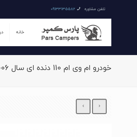
تلفن مشاوره
09133135582
خانه
در
خودرو ام وی ام 110 دنده ای سال 2006