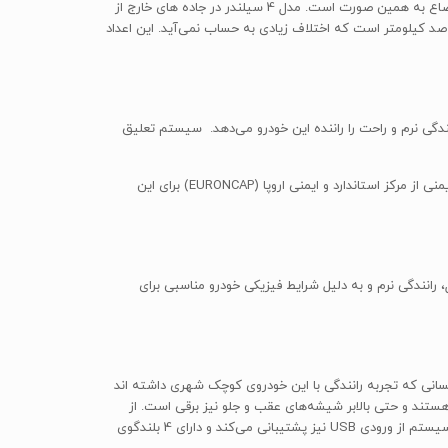
درون شهری، در هر صد کیلومتر 9.4 لیتر است. یعنی حدودا 1.2 لیتر مصرف بیشتری نسبت به مدل 3 سیلندر دارد. در مصرف بنزین برون شهری نیز اوضاع به همین صورت است. مدل 4 سیلندر در جاده های خارج از
 هر 100 کیلومتر بنزین مصرف می کند. اختلاف مدل 4 سیلندر و 3 سیلندر در مصرف برون شهری حدود 0.9 لیتر در هر صد کیلومتر است که اختلاف زیادی به حساب نمی‌آید. این اعداد
لیکی نوید یک رانندگی نرم و راحت را راننده این خودرو می‌دهد. سیستم تعلیق
از جمله امکانات رفاهی یا به اصطلاح آپشن‌های این خودرو می‌توان به 2 عدد کیسه هوا برای راننده و سرنشین جلو اشاره کرد. البته اطلاعاتی از ستاره ایمنی از مرکز استاندارد و ایمنی اروپا (EURONCAP) برای این
انندگی نرم و به دلیل شرایط فیزیکی خودرو مناسبی برای
یموت و سیستم ضدسرقت در آن اشاره کرد. فرمان ام‌وی‌ام 110 هیدرولیک هست و تمام کسانی که تجربه رانندگی با این خودروی کوچک شهری داشته اند
ستند و حتی بالابر شیشه‌های عقب و جلو نیز برقی است. از
جمله امکانات دیگر MVM110 وجود مه‌شکن در سیستم روشنایی جلو و عقب خودرو است. همچنین ام‌وی‌ام 110 دارای سیستم پخش MP3 است و این سیستم از ورودی USB نیز پشتیبانی می‌کند و دارای 4 بلندگوی