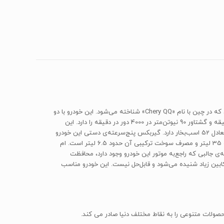
پس از توقف تولید «دوو ماتیز» توسط کرمان خودرو، شرکت مدیران خودرو تولید یک خودروی هم‌کلاس ماتیز را آغاز کرد. این خودرو «MVM 110» نام دارد که در چین با نام «Chery QQ» شناخته می‌شود. این خودرو با دو
پیشرانه‌ی 3سیلندر و 4سیلندر عرضه شد که موتور 4سیلندر حجمی معادل 1083 سی‌سی و توانایی تولید توانی معادل 67 اسب‌بخار در 6000 دور در دقیقه و گشتاور 90 نیوتن‌متر در 4000 دور در دقیقه را دارد. این
خودرو وزنی معادل 900 کیلوگرم دارد که شتاب صفر تا صد کیلومتر آن حدود 13.5 ثانیه است. موتور 3 سیلندر این خودرو با حجم 812 سی‌سی توانی معادل 52 اسب‌بخار دارد. گیربکس پنج‌سرعته‌ی دستی این خودرو
عملکرد مناسبی ندارد و یکی از ضعف‌های آن محسوب می‌شود. این خودرو به‌صورت آپشنال با گیربکس اتوماتیک هم عرضه شد. ظرفیت باک این خودرو 35 لیتر و مصرف سوخت ترکیبی آن حدود 6.5 لیتر است. ام
جهز است. نکته‌ی جالبی که راجع‌به موتور این خودرو وجود دارد، محافظت
بین زیاد شنیده می‌شود و قابل‌حل نیست. این خودرو مناسب