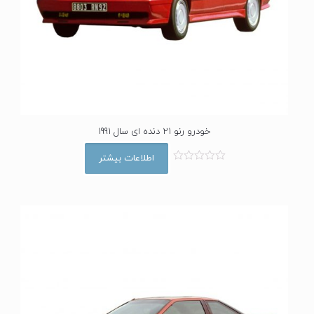
خودرو رنو 21 دنده ای سال 1991
اطلاعات بیشتر
ا
م
ت
ی
ا
ز
0
ا
ز
5