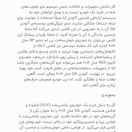
اگر داشتن تجهیزات و امکانات ایمنی مرسوم جزو اولویت‌های
شما در خرید یک خودرو نیست و با وصل ابزارهای خود به
سیستم ارتباطی قدیمی آئودی (یا صرفاً استفاده از بلوتوث برای
ایجاد ارتباط) مشکلی ندارید، سایر ویژگی‌های برجسته‌ی آئودی
Q5 آن را به خودرویی در این کلاس تبدیل می‌کند که حتماً
بایستی رانندگی با آن را تجربه کنید. از جمله رقیبان پیشتاز این
کلاس می‌توان به خودروی خوش‌ساخت بی ام دبلیو X3 مدل
2016 اشاره کرد که مشابه مرسدس بنز کلاس GLC، از
تکنولوژی‌های جدیدتری بهره می‌برد و بازه‌ی وسیع و قابل رقابتی
از پیشرانه‌های قدرتمند را پیش روی شما قرار می‌دهد. خودروی
اکیورا RDX مدل 2016 هم می‌تواند جزو گزینه‌های جایگزین باشد
که از تجهیزات سخاوتمندانه‌ای در مقابل قیمت کمتر خود بهره
می‌برد. در نهایت، آئودی Q5 مدل 2016 ممکن است گاهی
اوقات شما را غافلگیر نکند، اما این خودرو همچنان حرف‌های
زیادی برای گفتن دارد.
جمع‌بندی
اگر به دنبال خرید یک خودروی شاسی‌بلند (SUV) فشرده و
لوکس هستید، آئودی Q5 مدل 2016 را به عنوان یکی از
گزینه‌های خود در نظر داشته باشید. این خودروی شاسی‌بلند با
طراحی زیبا و تحسین‌برانگیز خود در بالای لیست خودروهای این
کلاس قرار می‌گیرد. از طراحی داخلی خوش‌ساخت و مناسب آن