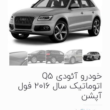
خودرو آئودی Q5
اتوماتیک سال 2016 فول
آپشن