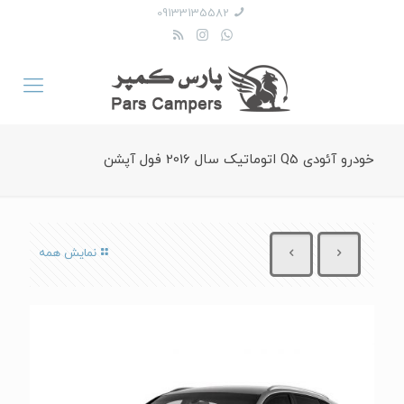
09133135582
خودرو آئودی Q5 اتوماتیک سال 2016 فول آپشن
نمایش همه