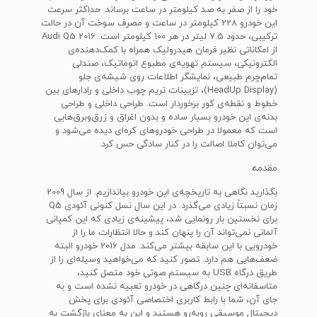
خود را از صفر به صد کیلومتر در ساعت برساند. حداکثر سرعت
این خودرو 228 کیلومتر در ساعت و مصرف سوخت آن در حالت
ترکیبی، حدود 7.5 لیتر در هر 100 کیلومتر است. Audi Q5 2016
از امکاناتی نظیر فرمان هیدرولیک همراه با کمک‌دهنده‌ی
الکترونیکی، سیستم تهویه‌ی مطبوع اتوماتیک، صندلی
تمام‌چرم طبیعی، نمایشگر اطلاعات روی شیشه‌ی جلو
(HeadUp Display)، تزیینات تریم چوب داخلی و رادارهای بین
خطوط و نقطه‌ی کور برخوردار است. طراحی داخلی و طراحی
بدنه‌ی این خودرو بسیار ساده و بدون اغراق و زرق‌و‌برق‌هایی
است که معمولا در طراحی خودروهای کره‌ای دیده می‌شود و
می‌توان کاملا اصالت را در کنار سادگی حس کرد.
مقدمه
بگذارید نگاهی به تاریخچه‌ی این خودرو بیاندازیم. از سال 2009
زمان نسبتاً زیادی می‌گذرد. در این سال نسل کنونی آئودی Q5
برای نخستین بار رونمایی شد، پیشینه‌ی زیادی که این کمپانی
آلمانی نمی‌تواند آن را پنهان کند و حالا انتظارات ما را از
خودرویی با این سابقه بیشتر می‌کند. مدل 2016 خودرو البته
ضعف‌هایی هم دارد. تصور کنید که می‌خواهید وسیله‌ای را از
طریق درگاه USB به سیستم صوتی خود متصل کنید،
متاسفانه‌ای چنین درگاهی در خودرو تعبیه نشده است و به
جای آن، شما با رابط کاربری اختصاصی آئودی برای پخش
دیجیتال موسیقی روبه‌رو هستید و این به معنای بازگشت به