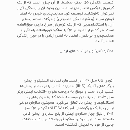
کیفیت رانندگی Q5 اندکی سخت‌تر از آن چیزی است که از یک
کراس‌اور لوکس انتظار داریم، اما با این وجود آن را رانندگی آن را
نمی‌توان ناخوشایند توصیف کرد. هدایت‌پذیری خودرو به لطف
فرمان سریع (و شاید اندکی مصنوعی) و حرکات منظم بدنه‌ی
آن، با استانداردهایی که از یک کراس‌اور سراغ داریم، فوق‌العاده
است. هر کدام از مدل‌های Q5 با عملکرد فوق‌العاده رانندگی و
هدایت‌پذیری بی‌نقص، اعتماد به نفس زیادی را در حین رانندگی
القا می‌کنند.
عملکرد قابل‌قبول در تست‌های ایمنی
آئودی Q5 مدل 2016 در تست‌های تصادف انستیتوی ایمنی
بزرگراه‌های آمریکا (IIHS) امتیازات کاملی را در بیشتر بخش‌ها
کسب کرده است و موفق به دریافت عنوان «انتخاب ایمنی برتر
سال 2016» از طرف این موسسه شده که به خودروهایی با
استانداردهای ایمنی بالا تعلق می‌گیرد. همچنین سازمان دولتی
ایمنی ترافیک بزرگراه‌های آمریکا (NHTSA) آئودی Q5 مدل
2016 را لایق چهار ستاره‌ی ایمنی از پنج ستاره‌ی ایمنی کامل
دانسته است. این خودرو عملکرد فوق‌العاده‌ای را در تصادفات
جانبی از خود به نمایش گذاشته است.