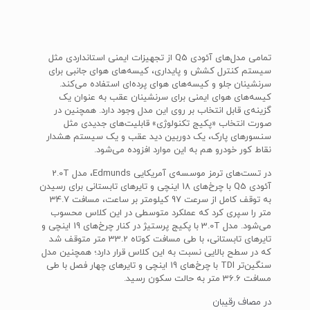
تمامی مدل‌های آئودی Q5 از تجهیزات ایمنی استانداردی مثل
سیستم کنترل کشش و پایداری، کیسه‌های هوای جانبی برای
سرنشینان جلو و کیسه‌های هوای پرده‌ای استفاده می‌کند.
کیسه‌های هوای ایمنی برای سرنشینان عقب به عنوان یک
گزینه‌ی قابل انتخاب بر روی این مدل وجود دارد. همچنین در
صورت انتخاب «پکیج تکنولوژی» قابلیت‌های جدیدی مثل
سنسورهای پارک، یک دوربین دید عقب و یک سیستم هشدار
نقاط کور خودرو هم به این موارد افزوده می‌شود.
در تست‌های ترمز موسسه‌ی آمریکایی Edmunds، مدل 2.0T
آئودی Q5 با چرخ‌های 18 اینچی و تایرهای تابستانی برای رسیدن
به توقف کامل از سرعت 97 کیلومتر بر ساعت، مسافت 34.7
متر را سپری کرد که عملکرد متوسطی در این کلاس محسوب
می‌شود. مدل 3.0T با پکیج پرستیژ در کنار چرخ‌های 19 اینچی و
تایرهای تابستانی، با طی مسافت کوتاه 33.2 متر متوقف شد
که در سطح بالایی نسبت به این کلاس قرار دارد؛ همچنین مدل
سنگین‌تر TDI با چرخ‌های 19 اینچی و تایرهای چهار فصل با طی
مسافت 36.6 متر به حالت سکون رسید.
در مصاف رقیبان