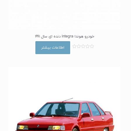
خودرو هوندا Integra دنده ای سال 1991
اطلاعات بیشتر
ا
م
ت
ی
ا
ز
0
ا
ز
5