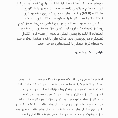
دوره‌ای است که استفاده از ارتباط USB رایج نشده بود. در کنار
این، سیستم سرگرمی (Infotainment) خودرو رابط کاربری
چندگانه (MMI) و کنترلرهای عجیبی که روی داشبورد قرار
گرفتند، نتوانست نظر ما را به خود جلب کند. این سیستم
سرگرمی به صورت استاندارد بر روی تمامی مدل‌ها به جز تریم
پرستیژ (Prestige) قرار دارد. آئودی Q5 همچنین در زمینه‌ی
استفاده از تکنولوژی‌های ایمنی مرسوم از جمله کروز کنترل
تطبیقی، دوربین‌های دید اطراف برای پارک و هشدار برخورد جلو
به همراه ترمز خودکار با کمبودهایی مواجه است
طراحی داخلی خودرو
آئودی به خوبی می‌داند که چطور یک کابین مجلل را کنار هم
بچیند و آئودی Q5 به جلوه‌نمایی خود در این زمینه ادامه داده
است. کیفیت مواد و پوشش‌ها فوق‌العاده است و فضای کلی
کابین، یکی از مجلل‌ترین‌ها در این کلاس محسوب می‌شود.
صرفنظر از ابعاد فشرده‌ی آن، آئودی Q5 از هر نظر جادار به نظر
می‌رسد؛ چه نشستن بر روی صندلی‌های عقب را انتخاب کنید و
یا بر روی صندلی‌های جلو بنشینید. صندلی‌های عقب خودرو هم
دراز می‌شوند و هم به جلو و عقب می‌خوابند، قابلیتی که در