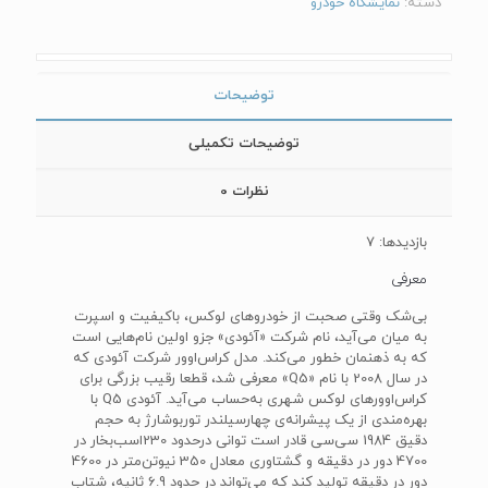
دسته:
نمایشگاه خودرو
توضیحات
توضیحات تکمیلی
نظرات
0
بازدیدها: 7
معرفی
بی‌شک وقتی صحبت از خودروهای لوکس، باکیفیت و اسپرت
به میان می‌آید، نام شرکت «آئودی» جزو اولین نام‌هایی است
که به ذهنمان خطور می‌کند. مدل کراس‌اوور شرکت آئودی که
در سال 2008 با نام «Q5» معرفی شد، قطعا رقیب بزرگی برای
کراس‌اوورهای لوکس شهری به‌حساب می‌آید. آئودی Q5 با
بهره‌مندی از یک پیشرانه‌ی چهارسیلندر توربوشارژ به حجم
دقیق 1984 سی‌سی قادر است توانی درحدود 230اسب‌بخار در
4700 دور در دقیقه و گشتاوری معادل 350 نیوتن‌متر در 4600
دور در دقیقه تولید کند که می‌تواند در حدود 6.9 ثانیه، شتاب