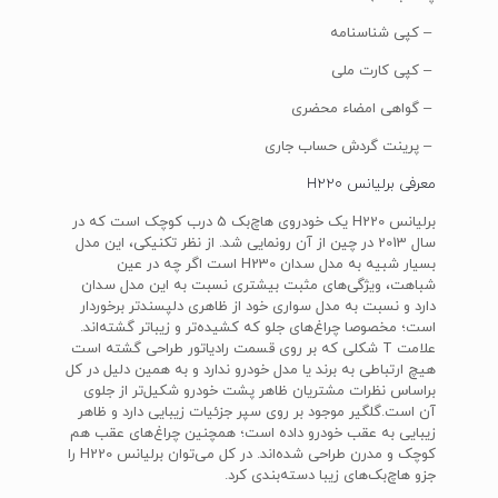
– کپی شناسنامه
– کپی کارت ملی
– گواهی امضاء محضری
– پرینت گردش حساب جاری
معرفی برلیانس H220
برلیانس H220 یک خودروی هاچ‌بک 5 درب کوچک است که در
سال 2013 در چین از آن رونمایی شد. از نظر تکنیکی، این مدل
بسیار شبیه به مدل سدان H230 است اگر چه در عین
شباهت، ویژگی‌های مثبت بیشتری نسبت به این مدل سدان
دارد و نسبت به مدل سواری خود از ظاهری دلپسندتر برخوردار
است؛ مخصوصا چراغ‌های جلو که کشیده‌تر و زیباتر گشته‌اند.
علامت T شکلی که بر روی قسمت رادیاتور طراحی گشته است
هیچ ارتباطی به برند یا مدل خودرو ندارد و به همین دلیل در کل
براساس نظرات مشتریان ظاهر پشت خودرو شکیل‌تر از جلوی
آن است.گلگیر موجود بر روی سپر جزئیات زیبایی دارد و ظاهر
زیبایی به عقب خودرو داده است؛ همچنین چراغ‌های عقب هم
کوچک و مدرن طراحی شده‌اند. در کل می‌توان برلیانس H220 را
جزو هاچ‌بک‌های زیبا دسته‌بندی کرد.