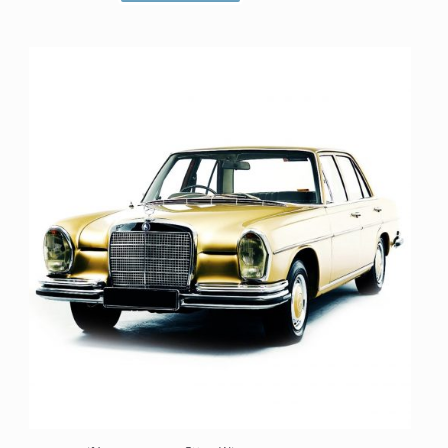
م
ت
ی
ا
ز
0
ا
ز
5