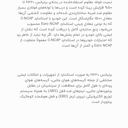
نسبت فولاد مقاوم استفاده‌شده در بدنه‌ی برلیانس H220 تا
50% افزایش پیدا کرده است و درب‌ها با لوله‌های فولادی بسیار
مقاوم ضد ضربه ساختاربندی شده‌اند و مقاومت کششی آن‌ها
معادل 1500 مگاپاسکال است. این خودرو با استاندارد C-NCAP
که به نوعی معادل چینی استاندارد Euro NCAP محسوب
می‌شود، پنج ستاره‌ی کامل را دریافت کرده است که نشان از
ایمنی بالای خودرو در تمام بخش‌ها دارد. اگر چه نباید از خاطر برد
که امتیازات خودروها در استاندارد C-NCAP معمولاً متفاوت از
Euro NCAP و کمتر از آن‌ها است.
برلیانس H220 به صورت استاندارد از تجهیزات و امکانات ایمنی
مختلفی از جمله کیسه‌های هوای جانبی، کیسه‌های هوای
پرده‌ای با طول کامل برای محافظت از سرنشینان در مقابل
برخوردهای جانبی، ترمزهای ضد قفل (ABS) به همراه سیستم
توزیع الکترونیکی نیروی ترمز (EBD) و قفل هوشمند اتوماتیک
برخوردار است.