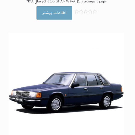
خودرو مرسدس بنز S280 W108 دنده ای سال 1968
اطلاعات بیشتر
ا
م
ت
ی
ا
ز
0
ا
ز
5