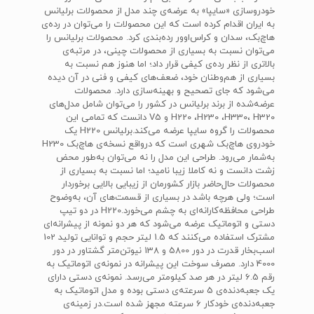
خودروسازی «سایپا» به عرضه‌ی چند مدل از محصولات برلیانس
به ایران اقدام کرده است که این محصولات را می‌توان در رده‌ی
هاچ‌بک، سدان و کراس‌اوور رده‌بندی کرد. محصولات برلیانس را
می‌توان نسبت به بسیاری از محصولات چینی، در مرتبه‌ی
بالاتری از نظر رده‌ی کیفی قرار داد؛ اما هنوز هم نسبت به
بسیاری از هم‌وطنان خود، ضعف‌های کیفی و فنی در آن دیده
می‌شود که جای تصحیح و بهینه‌سازی دارد. محصولات
عرضه‌شده‌ از برند برلیانس در کشور را می‌توان شامل مدل‌های
H220 ،H230 ،H330، H320 و V5 دانست که تمامی این
محصولات را گروه سایپا عرضه می‌کند.برلیانس H220 یک
خودروی هاچ‌بک شهری است که درواقع نسخه‌ی هاچ‌بک H230
به‌شمار می‌رود. طراحی این مدل را نه می‌توان به‌طور محض
زشت دانست و نه کاملا زیبا نامید؛ اما نسبت به بسیاری از
محصولات حال‌حاضر بازار کشورمان از زیبایی بالایی برخوردار
است؛ ولی هرچه باشد در بسیاری از قسمت‌های آن، به‌وضوح
طراحی محافظه‌کارانه‌ای به چشم‌ می‌خورد.H220 در دو تیپ
دستی و اتوماتیک عرضه می‌شود که هر دو نمونه از پیشرانه‌ای
مشترک استفاده می‌کنند که 1.5 لیتر حجم و توانایی تولید 102
اسب‌بخار قدرت در دور 5800 و 138 نیوتن‌متر گشتاور در دور
4000 دارد. مصرف سوخت این پیشرانه در نمونه‌ی اتوماتیک به
رقم 6.5 لیتر در هر صد کیلومتر می‌رسد. نمونه‌ی دستی دارای
یک جعبه‌دنده‌ی 5 سرعته‌ی دستی بوده و مدل اتوماتیک به
جعبه‌دنده‌ی خودکار 6 سرعته مجهز شده است.در زمینه‌ی