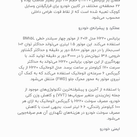
فضای بار برلیانس H220 با حجم 190 لیتر بسیار مناسب بوده و
22 محظفه‌ی مختلف در کابین خودرو برای قرارگرفتن وسایل
کوچک تعبیه شده است که از نقاط قوت طراحی داخلی
محسوب می‌شود.
عملکرد و پیشرانه‌ی خودرو
برلیانس H220 مدل 2016 از موتور چهار سیلندر خطی BM15L
استفاده می‌کند. این موتور 1.5 لیتری می‌تواند حداکثر توان 102
اسب‌بخار را در دور موتور 5800 دور بر دقیقه و حداکثر گشتاور
خروجی 138 نیوتن‌متر را در 4000 دور بر دقیقه تولید کند. با
بهره‌گیری از این موتور، برلیانس H220 می‌تواند به حداکثر
سرعت 170 کیلومتر بر ساعت برسد. مدل اتوماتیک H220 از یک
گیربکس 6 سرعته‌ی اتوماتیک استفاده می‌کند که به کمک آن
نیروی موتور به محور محرک جلو (FWD) منتقل می‌شود.
با استفاده از آخرین و پیشرفته‌ترین تکنولوژی‌های موجود از
جمله زمان‌بندی متغیر سوپاپ‌ها (VVT) و کاهش وزن کلی
خودرو، مصرف سوخت H220 با گیربکس اتوماتیک به ازای هر
100 کیلومتر رانندگی، 6.6 لیتر است. بدیهی است با کاهش
مصرف سوخت خودرو در هزینه‌های نگهداری آن هم صرفه‌جویی
می‌شود.
ایمنی خودرو