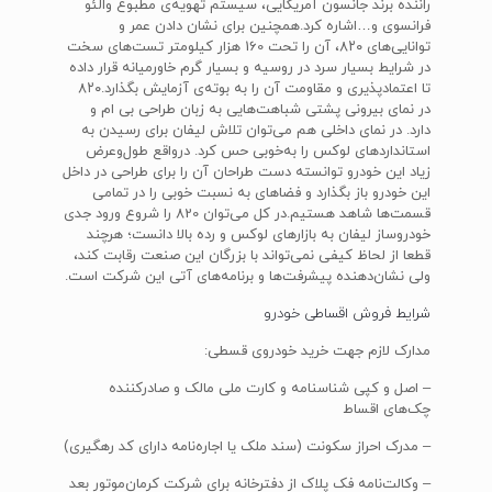
راننده برند جانسون آمریکایی، سیستم تهویه‌ی مطبوع والئو
فرانسوی و…اشاره کرد.همچنین برای نشان دادن عمر و
توانایی‌های ۸۲۰، آن را تحت 160 هزار کیلومتر تست‌های سخت
در شرایط بسیار سرد در روسیه و بسیار گرم خاورمیانه قرار داده
تا اعتماد‌پذیری و مقاومت آن را به بوته‌ی آزمایش بگذارد.۸۲۰
در نمای بیرونی پشتی شباهت‌هایی به زبان طراحی بی ام و
دارد. در نمای داخلی هم می‌توان تلاش لیفان برای رسیدن به
استاندارد‌های لوکس را به‌خوبی حس کرد. درواقع طول‌و‌عرض
زیاد این خودرو توانسته دست طراحان آن را برای طراحی در داخل
این خودرو باز بگذارد و فضاهای به نسبت خوبی را در تمامی
قسمت‌ها شاهد هستیم.در کل می‌توان 820 را شروع ورود جدی
خودروساز لیفان به بازارهای لوکس و رده بالا دانست؛ هرچند
قطعا از لحاظ کیفی نمی‌تواند با بزرگان این صنعت رقابت کند،
ولی نشان‌دهنده پیشرفت‌ها و برنامه‌های آتی این شرکت است.
شرایط فروش اقساطی خودرو
مدارک لازم جهت خرید خودروی قسطی:
– اصل و کپی شناسنامه و کارت ملی مالک و صادرکننده
چک‌های اقساط
– مدرک احراز سکونت (سند ملک یا اجاره‌نامه دارای کد رهگیری)
– وکالت‌نامه فک پلاک از دفترخانه برای شرکت کرمان‌موتور بعد