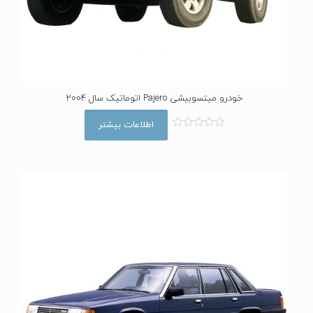
خودرو میتسوبیشی Pajero اتوماتیک سال 2004
اطلاعات بیشتر
ا
م
ت
ی
ا
ز
0
ا
ز
5