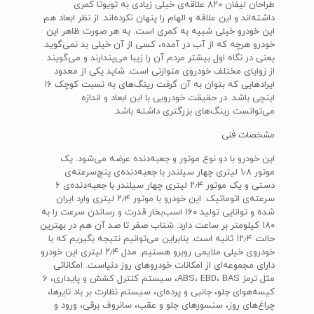
طراحان لیفان ۸۲۰ علاقه‌ی خیلی زیادی به تویوتا کمری
داشته‌اند و این علاقه و الهام را پنهان نکرده‌اند. از نظر ابعاد هم
این خودرو خیلی شبیه به کمری است. به هر صورت ظاهر این
خودرو هرچه که از آب در آمده، کسی از آن خیلی بد نمی‌گوید.
یعنی در نگاه اول بیشتر مردم آن را زیبا می‌پندارند و می‌گویند
از زوایای مختلف خودروی متوازنی است. شاید یکی از معدود
ایرادهایی که بتوان به آن گرفت رینگ‌های به نسبت کوچک ۱۶
اینچی باشد. در حقیقت خودرویی با این ابعاد و اندازه
می‌توانست رینگ‌های بزرگتری داشته باشد.
مشخصات فنی
این خودرو با دو نوع موتور و جعبه‌دنده عرضه می‌شود. یک
موتور ۱٫۸ لیتری چهار سیلندر با جعبه‌دنده‌ی پنج‌سرعته‌ی
دستی و یک موتور ۲٫۴ لیتری چهار سیلندر با جعبه‌دنده‌ی ۶
سرعته‌ی اتوماتیک. این خودرو با موتور ۲٫۴ لیتری وارد ایران
شده و توانایی تولید ۱۶۰ اسب‌بخار قدرت و رساندن سرعت را به
۱۸۰ کیلومتر بر ساعت دارد. شتاب صفر تا صد آن هم در بهترین
حالت ۱۲٫۴ ثانیه است. بنابراین می‌توانیم نتیجه بگیریم که با
خودروی خیلی ملایمی روبرو هستیم. مدل ۲٫۴ لیتری این خودرو
دارای مجموعه‌ای از امکانات خودروهای روز دنیاست. امکاناتی
مثل ترمز ABS، EBD، BAS، سیستم کنترل کشش و پایداری، ۶
کیسه‌هوای جلو، جانبی و پرده‌ای، سیستم نظارت بر باد تایرها،
چراغ‌های روز، سنسورهای جلو و عقب، سانروف برقی، ورود و