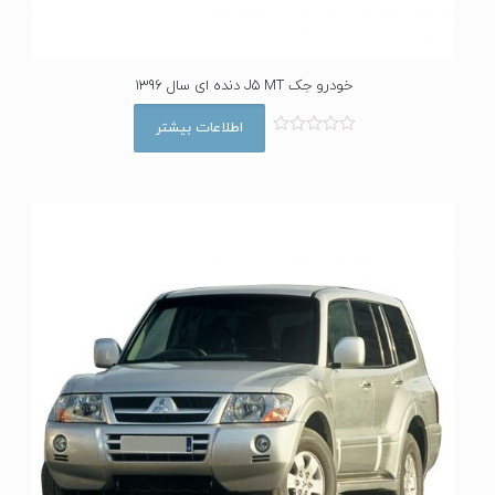
خودرو جک J5 MT دنده ای سال 1396
اطلاعات بیشتر
ا
م
ت
ی
ا
ز
0
ا
ز
5