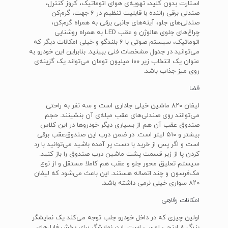
استارت بدون کلید، تهویه‌ی هوای اتوماتیک، کروز کنترل،
صندلی برقی راننده با قابلیت تنظیم در ۶ جهت، گرم‌کن
صندلی‌های جلو، آینه‌های جانبی برقی به همراه گرم‌کن،
چراغ‌های جلوی هالوژن و عقب LED به همراه روشنایی
اتوماتیک، سیستم صوتی با ۶ بلندگو و خیلی امکانات دیگر که
می‌توانید در جدول مشخصات فنی ببینید. بنابراین این خودرو به
عنوان یک انتخاب زیر ۱۰۰ میلیون تومان می‌تواند یک گزینه‌ی
روی میز جذاب باشد.
فضا
لیفان ۸۲۰ ماشین خیلی جاداری است و سه نفر به راحتی
می‌توانند روی صندلی‌های عقب مبله‌ی آن بنشینند. حجم
صندوق عقب آن هم از بسیاری دیگر خودروها در این کلاس
بیشتر و ۵۱۰ لیتر است. در ضمن درب این صندوق‌عقب برقی
است و اگر پس از خرید با دست پر آمده باشید می‌توانید با رد
کردن پا از زیر قسمت پشت ماشین درب صندوق را باز کنید.
سیستم تعلیق محور جلو و عقب هم کاملا مستقل و از نوع
مک‌فرسون و چند اتصاله هستند. این باعث می‌شود که لیفان
۸۲۰ سواری خیلی نرمی داشته باشد.
امکانات رفاهی
اولین چیزی که در داخل خودرو جلب توجه می‌کند یک نمایشگر
بزرگ ۸ اینچی لمسی است. این نمایشگر برای پخش فایل‌های