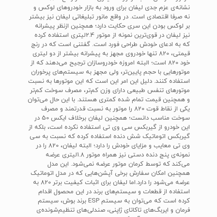
نشانه‌ی عزم جدی لیفان برای ورود به بازار خودرو‌های لوکس و
نه صرفا اقتصادی است. در واقع مانور تبلیغاتی لیفان نیز بیشتر
بر لوکس بودن این سری حکایت دارد؛ همچنین از‌نظر پیشرانه
نیز لیفان در قوی‌ترین نمونه از موتور 2.4‌لیتری استفاده کرده
که به ادعای خودش طراحی فورد است. گفتنی است که در رنج
قیمتی، 820 تنها خودروی مجهز به پیشرانه بیشتر از دو لیتری
خود 820 است؛ البته امروزه خودروسازان ترجیح می‌دهند که از
موتور‌هایی با حجم پایین‌تر، ولی مجهز به سیستم‌های پرخوران
استفاده کنند. دلیل این امر این است که این موتور‌ها به نسبت
موتور‌های تنفس طبیعی دارای وزن کم‌تر، مصرف سوخت کم‌تر
و همچنین قیمت تمام شده کمتری هستند. با این حال می‌توان
یکی از نقاط قوت 820 را موتور به نسبت قدرتمند و مصرف
سوخت مناسب دانست؛ همچنین لیفان برخلاف ایکس 50 در
این خودرو از گیربکس سی وی تی استفاده نکرده است، بلکه از
گیربکس اتوماتیک شش دنده استفاده کرده که نسبت به سی
وی تی معایب و مزایای خودش را دارد؛ البته لیفان، 820 را در
نمونه‌ی پنج دنده دستی نیز همراه موتور 1.8لیتری عرضه
می‌کند که توسط کرمان موتور عرضه نمی‌‌شود. این مدل
همچنین امکان سفارش برخی آپشن‌هایی که در مدل اتوماتیک
عرضه می‌شود را دارد.اما لیفان برای اثبات کیفیت برتر 820 به
استفاده از قطعات و سیستم‌های برند در این محصول اقدام
کرده است که می‌توان به سیستم‌ ESP‌ برند بوش، سیستم
فرمان و ایربگ‌های تاکاتای ژاپنی، صندلی‌های تنظیم‌شونده‌‌ی