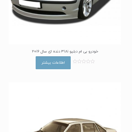
خودرو بی ام دبلیو 318i دنده ای سال 2016
اطلاعات بیشتر
ا
م
ت
ی
ا
ز
0
ا
ز
5