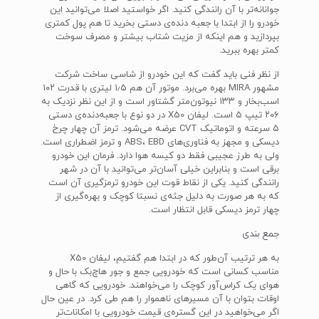
جوانانه‌تر با آن رانندگی کنید. اگر خواستید اصلا می‌توانید این
خودرو را از ابتدا با جعبه دنده‌ی دستی بخرید تا هم پول کمتری
بپردازید و هم اینکه از مزیت شتاب بیشتر و مصرف سوخت
کمتر بهره ببرید.
از نظر فنی باید گفت که این خودرو از شاسی ساخت شرکت
مشهور MIRA بهره می‌برد. موتور آن هم ۱٫۵ لیتری با قدرت ۱۰۲
اسب‌بخار و ۱۳۳ نیوتون‌متر گشتاور است و از این نظر نزدیک به
۲۰۶ تیپ‌ ۵ است. لیفان X50 در دو نوع با جعبه‌دنده‌ی دستی
۵ سرعته و اتوماتیک CVT عرضه می‌شود. ترمز آن چهار چرخ
دیسکی و مجهز به فناوری‌های ABS، EBD و ترمز اضطراری است.
ولی به طرز عجیبی فقط دو کیسه هوا دارد. فرمان این خودرو
برقی است و بنابراین خیلی آسان‌تر می‌توانید با آن در شهر
رانندگی کنید. یکی از نقاط قوت این خودرو ترمزگیری آن است
که به هر صورت به دلیل جثه‌ی نسبتا کوچک و بهره‌گیری از
چهار ترمز دیسکی قابل انتظار است.
جمع بندی
به هر ترتیب آن‌طور که در ابتدا هم گفتیم، لیفان X50
مناسب کسانی است که خودرویی جمع‌ و جور هاچ‌بک با حال و
هوای یک کراس‌آور کوچک را می‌خواهند. خودرویی که گاهی
اوقات بتوان با آن مسیرهای ناهموار را هم طی کرد. در عین حال
اگر می‌خواهید در این گستره‌ی قیمت خودرویی با امکانات‌تر