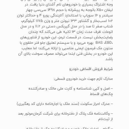
وجه اشتراک بسیاری با خودرو‌های نام آشنای دنیا یافت. در
لیفان ‌X50‌ با‌توجه به پیشرانه با حجم 1498 سی‌سی چهار
سیلندر و 16 سوپاپ با استاندارد آلایندگی یورو 4 و حداکثر توان
102 اسب‌بخار و گشتاور 133 نیوتن متر و وزن 1175 کیلوگرم،
شتاب صفر تا صد را در مدل گیربکس دستی در 11.2 و در مدل
اتومات ظرف مدت زمان 13 ثانیه طی می‌کند که چندان
رضایت‌بخش نیست. در قسمت ترمز، این خودرو از فناوری‌های
،‌BAS ،‌EBD ‌بهره می‌برد و با سیستم تعلیق جلو فنر حلقوی با
ستون مک فرسون ایمنی مناسبی را ارائه می‌کند؛ اما معایب
این خودرو در بخش فنی ابتدا می‌تواند مصرف سوخت بالای آن
باشد.
شرایط فروش اقساطی خودرو
مدارک لازم جهت خرید خودروی قسطی:
– اصل و کپی شناسنامه و کارت ملی مالک و صادرکننده
چک‌های اقساط
– مدرک احراز سکونت (سند ملک یا اجاره‌نامه دارای کد رهگیری)
– وکالت‌نامه فک پلاک از دفترخانه برای شرکت کرمان‌موتور بعد
از ثبت‌نام