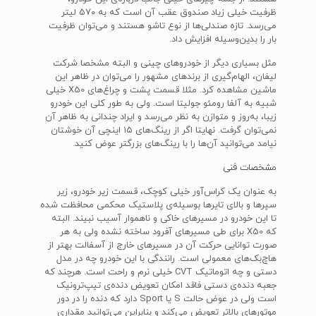
ظرفیت خیلی زیاد صندوق عقب آن است که به ۵۷۰ لیتر
می‌رسد. تازه صندلی‌ها از نوع تاشو هستند و می‌توان ظرفیت
بار را بدین‌وسیله افزایش داد.
مثل بسیاری دیگر از خودروهای چینی و البته مشخصا شرکت
لیفان، الهام‌گیری از برندهای مشهور را می‌توان در ظاهر این
ماشین مشاهده کرد. مثلا قسمت پشت و چراغ‌های X50 خیلی
شبیه به آلفا رومئو جولیتا است. ولی به طور کلی این خودرو
زیبا، به‌روز و متوازن به نظر می‌رسد و ایراد چندانی به ظاهر آن
نمی‌توان گرفت. نهایتا اگر از رینگ‌های ۱۵ اینچی آن خوشتان
نیامد می‌توانید آن‌ها را با رینگ‌های بزرگتر عوض کنید.
مشخصات فنی
به عنوان یک کراس‌آور خیلی کوچک، قسمت زیر خودرو، زیر
سپرها و بالای تایرها بوسیله‌ی پلاستیک محکمی محافظت شده
تا این خودرو در مسیرهای خاکی و ناهموار آسیب نبیند. البته
که X50 برای طی مسیرهای آفرود ساخته نشده ولی به هر
صورت توانایی حرکت آن در مسیرهای خارج از آسفالت بهتر از
هاچ‌بک‌های معمولی است. رانندگی با این خودرو چه در مدل
دستی و چه اتوماتیک CVT خیلی نرم و راحت است. هرچند که
جعبه دنده‌ی دستی فاقد امکان تعویض دنده‌ی تیپ‌ترونیک
است ولی در عوض حالت S یا Sport دارد که دنده را در دور
موتورهای بالاتر تعویض می‌کند و بنابراین می‌توانید مقداری