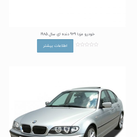
خودرو مزدا 929 دنده ای سال 1985
اطلاعات بیشتر
ا
م
ت
ی
ا
ز
0
ا
ز
5