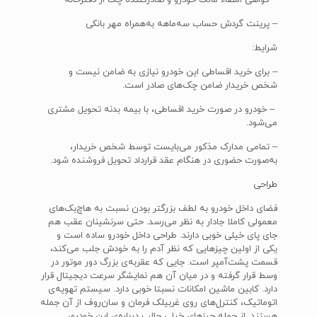
– گواهی امضاء مالک خودرو و صادرکننده چک از دفترخانه
– پرینت گردش حساب سه‌ماهه به‌همراه مهر بانکی
شرایط:
– برای خرید اقساطی این خودرو نیازی به ضامن نیست و
شخص خریدار ضامن چک‌های صادر است.
– خودرو در صورت خرید اقساطی، با بیمه بدنه تحویل مشتری
می‌شود.
– تمامی مدارک مذکور می‌بایست توسط شخص خریدار،
به‌صورت حضوری در هنگام عقد قرارداد تحویل فروشنده شود.
طراحی
فضای داخل خودرو به لطف بزرگتر بودن نسبت به هاچ‌بک‌های
معمولی کاملا جادار به نظر می‌رسد. حتی سرنشینان عقب هم
جای پای خیلی خوبی دارند. طراحی داخل خودرو ساده است و
یکی از اولین چیزهایی که نظر آدم را به خودش جلب می‌کند،
قسمت پشت‌آمپر است. جایی که عقربه‌ی بزرگ دور موتور در
وسط قرار گرفته و در میان آن هم نمایشگر سرعت دیجیتال قرار
دارد. کابین ماشین امکانات نسبتا خوبی دارد. سیستم تهویه‌ی
اتوماتیک، کنترل‌های روی غربیلک فرمان و سان‌روف از آن جمله
هستند. از جمله چیزهای خیلی جالب درباره‌ی این خودرو،