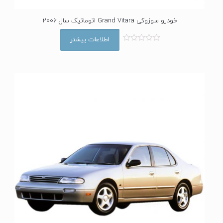
خودرو سوزوکی Grand Vitara اتوماتیک سال 2006
اطلاعات بیشتر
ا
م
ت
ی
ا
ز
0
ا
ز
5