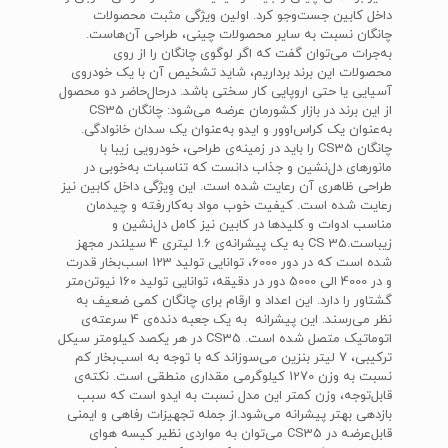
داخل کابین جست‌وجو کرد. اولین ویژگی مثبت محصولات
چانگان نسبت به سایر محصولات چینی، طراحی آن‌هاست.
به‌جرات می‌توان گفت که اگر لوگوی چانگان را از روی
محصولات این برند برداریم، شاید تشخیص آن با یک خودروی
آسیایی یا حتی اروپایی کار سختی باشد. درحال‌حاضر دو محصول
از این برند در بازار کشورمان عرضه می‌شود: چانگان CS35
به‌عنوان یک کراس‌اوور و ایدو به‌عنوان یک سدان خانوادگی.
چانگان CS35 را باید در زمینه‌ی طراحی، خودرویی زیبا با
مانورهای دل‌نشین و جذاب دانست که تناسبات به‌خوبی در
طراحی ظاهری آن رعایت شده است. این وِیژگی داخل کابین نیز
رعایت شده است. کیفیت خوب مواد به‌کاررفته و چیدمان
مناسب ادوات و کلیدها در کابین نیز کامل دل‌نشین و
زیباست.CS 35 به یک پیشرانه‌ی 1.6 لیتری 4 سیلندر مجهز
شده است که در دور 6000، توانایی تولید 123 اسب‌بخار قدرت
و در 4000 الی 5000 دور در دقیقه، توانایی تولید 160 نیوتن‌متر
گشتاور را دارد. این اعداد و ارقام برای چانگان کمی ضعیف به
نظر می‌رسند. این پیشرانه به یک جعبه دنده‌ی 4 سرعته‌ی
اتوماتیک متصل شده است. CS35 در هر یکصد کیلومتر سیکل
ترکیبی، 7 لیتر بنزین می‌سوزاند که با توجه به اسب‌بخار کم
نسبت به وزن 1270 کیلوگرمی مقداری منطقی است. نکته‌ی
قابل‌توجه، وزن کمتر این مدل نسبت به ایدو است که سبب
بازدهی بهتر پیشرانه می‌شود.از جمله تجهیزات رفاهی و ایمنی
قابل‌عرضه در CS35 می‌توان به مواردی نظیر کیسه هوای