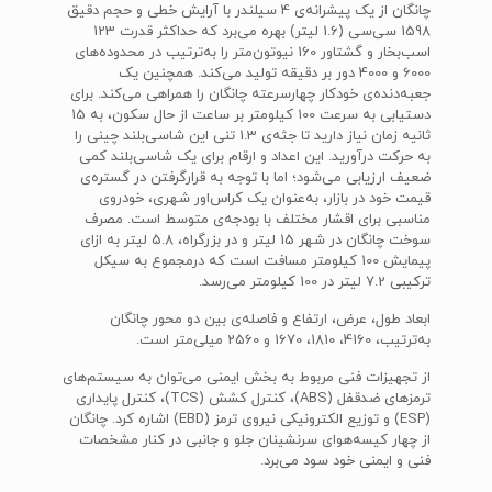
چانگان از یک پیشرانه‌ی 4 سیلندر با آرایش خطی و حجم دقیق
1598 سی‌سی‌ (1.6 لیتر) بهره می‌برد که حداکثر قدرت 123
اسب‌بخار و گشتاور 160 نیوتون‌متر را به‌ترتیب در محدوده‌های
6000 و 4000 دور بر دقیقه تولید می‌کند. همچنین یک
جعبه‌دنده‌ی خودکار چهارسرعته چانگان را همراهی می‌کند. برای
دستیابی به سرعت 100 کیلومتر بر ساعت از حال سکون، به 15
ثانیه زمان نیاز دارید تا جثه‌ی 1.3 تنی این شاسی‌بلند چینی را
به حرکت درآورید. این اعداد و ارقام برای یک شاسی‌بلند کمی
ضعیف ارزیابی می‌شود؛ اما با توجه به قرارگرفتن در گستره‌ی
قیمت خود در بازار، به‌عنوان یک کراس‌اور شهری، خودروی
مناسبی برای اقشار مختلف با بودجه‌ی متوسط است. مصرف
سوخت چانگان در شهر 15 لیتر و در بزرگراه، 5.8 لیتر به ازای
پیمایش 100 کیلومتر مسافت است که درمجموع به سیکل
ترکیبی 7.2 لیتر در 100 کیلومتر می‌رسد.
ابعاد طول، عرض‌، ارتفاع و فاصله‌ی بین دو محور چانگان
به‌ترتیب، 4160، 1810، 1670 و 2560 میلی‌متر است.
از تجهیزات فنی مربوط به بخش ایمنی می‌توان به سیستم‌های
ترمزهای ضدقفل (ABS)، کنترل کشش (TCS)، کنترل پایداری
(ESP) و توزیع الکترونیکی نیروی ترمز‌ (EBD) اشاره کرد. چانگان
از چهار کیسه‌هوای سرنشینان جلو و جانبی در کنار مشخصات
فنی و ایمنی خود سود می‌برد.