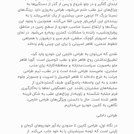
ابتدای گلگیر و در جلو شروع و پس از گذر از دستگیر‌ها به
چراغ‌های تیز عقب ختم می‌شود، طراحی به‌روزی دارد. رینگ‌های
نسبتا بزرگ 17 اینچی حس بیشتری از یک شاسی‌بلند را به
بیننده‌ی این کراس‌اور چینی القا می‌کنند. همچنین با وجود این
رینگ‌ها و ارتفاع نسبتا مناسب خودرو از سطح زمین در مناطق
پرفرازونشیب، راننده با مشکلات کمتری روبه‌رو می‌شود. در نمای
عقب، اسپویلر کوچک سقفی، فرم سپر و دیفیوزر با همراهی
خطوط منحنی، ظاهر اسپرتی را برای این چینی رقم زده‌اند.
نقدی که می‌توان به طراحی خارجی این خودرو وارد کرد،
تطبیق‌نداشتن روح ظاهر جلو و عقب اتومبیل است. گویا ظاهر
جلو به‌صورت سیاست‌مدارانه و محافظه‌کارانه برای جذب
مشتری، عام‌پسند طراحی شده است و در عقب، تیم طراحی
جرئت به خرج داده‌اند تا ظاهر اتومبیل را اسپرت و جسورتر جلوه
دهند و به‌ این واسطه، پاسخ‌گوی طیف گسترده‌تری از
سلیقه‌های مشتریان باشند. این ناهمگونی نماها با به‌کارگیری
فرم مشابه شکسته و زاویه‌دار چراغ‌های عقب به شکل قرینه
ظاهر شده‌ است. حال با دانستن ویژگی‌های طراحی خارجی،
نگاهی به کابین خودرو می‌اندازیم.
طراحی داخلی
در نگاه اول، طراحی کابین تا حدودی یادآور خودروهای کره‌ای و
ژاپنی است که توجه سرنشینان را به خود جلب می‌کند. از