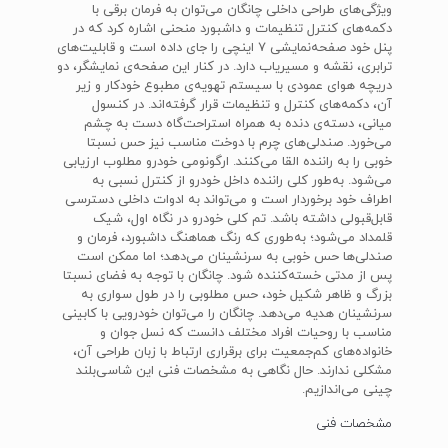
ویژگی‌های طراحی داخلی چانگان می‌توان به فرمان برقی با
دکمه‌های کنترل تنظیمات و داشبورد منحنی اشاره کرد که در
پنل خود صفحه‌نمایشی 7 اینچی را جای داده است و قابلیت‌های
ترابری، نقشه و مسیریاب دارد. در کنار این صفحه‌ی نمایشگر، دو
دریچه‌‌ هوای عمودی با سیستم تهویه‌ی مطبوع خودکار و زیر
آن، دکمه‌های کنترل و تنظیمات قرار گرفته‌اند. در کنسول
میانی، دسته‌ی دنده به همراه استراحت‌گاه دست به چشم
می‌خورد. صندلی‌های چرم با دوخت مناسب نیز حس نسبتا
خوبی را به راننده القا می‌کنند. ارگونومی خودرو مطلوب ارزیابی
می‌شود. به‌طور کلی راننده داخل خودرو از کنترل نسبی به
اطراف خود برخوردار است و می‌تواند به ادوات داخلی دسترسی
قابل‌قبولی داشته باشد. تم کلی خودرو در نگاه اول، شیک
قلمداد می‌شود؛ به‌طوری که رنگ هماهنگ داشبورد، فرمان و
صندلی‌ها حس خوبی به سرنشینان می‌دهد؛ اما ممکن است
پس از مدتی خسته‌کننده شود. چانگان با توجه به فضای نسبتا
بزرگ و ظاهر شکیل خود، حس مطلوبی را در طول سواری به
سرنشینان هدیه می‌دهد. چانگان را می‌توان خودرویی با کابینی
مناسب با روحیات افراد مختلف دانست که نسل جوان و
خانواده‌های کم‌جمعیت برای برقراری ارتباط با زبان طراحی آن،
مشکلی ندارند. حال نگاهی به مشخصات فنی این شاسی‌بلند
چینی می‌اندازیم.
مشخصات فنی