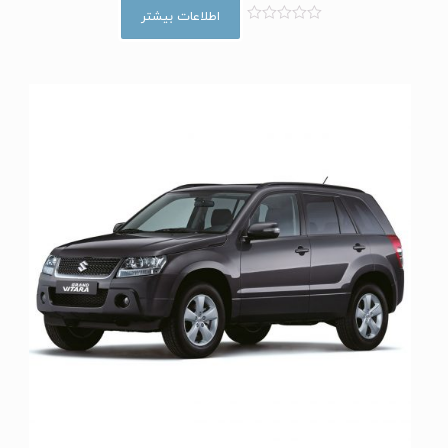
اطلاعات بیشتر
ا
م
ت
ی
ا
ز
0
ا
ز
5