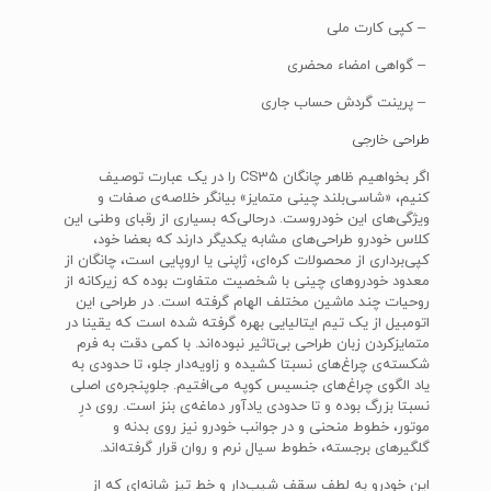
– کپی کارت ملی
– گواهی امضاء محضری
– پرینت گردش حساب جاری
طراحی خارجی
اگر بخواهیم ظاهر چانگان CS35 را در یک عبارت توصیف
کنیم، «شاسی‌بلند چینی متمایز» بیانگر خلاصه‌ی صفات و
ویژگی‌های این خودروست. درحالی‌که بسیاری از رقبای وطنی این
کلاس خودرو طراحی‌های مشابه یکدیگر دارند که بعضا خود،
کپی‌برداری از محصولات کره‌ای، ژاپنی یا اروپایی است، چانگان از
معدود خودروهای چینی با شخصیت متفاوت بوده که زیرکانه از
روحیات چند ماشین مختلف الهام گرفته است. در طراحی این
اتومبیل از یک تیم ایتالیایی بهره گرفته شده است که یقینا در
متمایزکردن زبان طراحی بی‌تاثیر نبوده‌اند. با کمی دقت به فرم
شکسته‌ی چراغ‌های نسبتا کشیده و زاویه‌دار جلو، تا حدودی به
یاد الگوی چراغ‌های جنسیس کوپه می‌افتیم. جلوپنجره‌ی اصلی
نسبتا بزرگ بوده و تا حدودی یادآور دماغه‌ی بنز است. روی درِ
موتور، خطوط منحنی و در جوانب خودرو نیز روی بدنه و
گلگیر‌های برجسته، خطوط سیال نرم و روان قرار گرفته‌اند.
این خودرو به لطف سقف شیب‌دار و خط تیز شانه‌ای که از