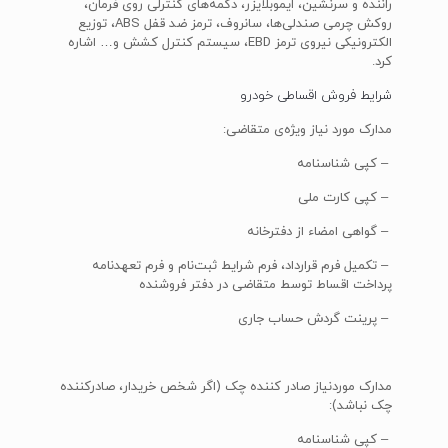
راننده و سرنشین، ایموبلایزر، دکمه‌های کنترلی روی فرمان،
روکش چرمی صندلی‌ها، سانروف، ترمز ضد قفل ABS، توزیع
الکترونیکی نیروی ترمز EBD، سیستم کنترل کشش و… اشاره
کرد.
شرایط فروش اقساطی خودرو
مدارک مورد نیاز ویژه‌ی متقاضی:
– کپی شناسنامه
– کپی کارت ملی
– گواهی امضاء از دفترخانه
– تکمیل فرم قرارداد، فرم شرایط ثبت‌نام و فرم تعهد‌نامه
پرداخت اقساط توسط متقاضی در دفتر فروشنده
– پرینت گردش حساب جاری
مدارک موردنیاز صادر کننده چک (اگر شخص خریدار، صادرکننده
چک نباشد):
– کپی شناسنامه