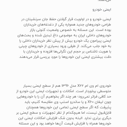
می‌دهند.
ایمنی خودرو
ایمنی خودرو و در اولویت قرار گرفتن حفظ جان سرنشینان در
طراحی خودروهای جدید همواره یکی از دغدغه‌های خریداران
بوده است. این مسئله به خصوص وضعیت کنونی بازار
خودروهای داخلی ایران به موضوعی داغ تبدیل شده و بحث‌های
ایمنی پیرامون یک خودرو بیش از پیش نظر خریداران داخلی را
به خود جلب می‌کند. از طرفی ورود بسیاری از خودروهای چینی
با هویت ناشناس بر حجم این نگرانی‌ها افزوده و خریداران با
دقت بیشتری ایمنی این خودروها را مورد بررسی قرار می‌دهند.
خودروی ام وی ام X22 مدل 1396 هم از سطح ایمنی بسیار
متوسطی برخوردار است. امکانات و تجهیزات ایمنی این خودرو از
حد کافی فراتر نمی‌رود؛ هر چند اگر بخواهیم آن را با خودروهایی
چون لیفان X60 و یا ساندرو استپ وی مقایسه کنیم، باید
پذیرفت که اگر سطح ایمنی تمامی این خودروها همچنان
قابل‌قبول نیست، اما هیچکدام از نظر تجهیزات و سطح ایمنی بر
دیگری برتری ندارد. البته بدون شک افزایش امکانات ایمنی این
خودروها همراه با افزایش قیمت آن‌ها خواهد بود و این مسئله