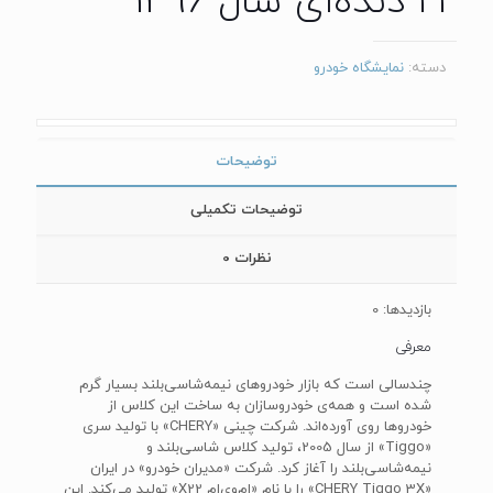
22 دنده‌ای سال 1396
دسته:
نمایشگاه خودرو
توضیحات
توضیحات تکمیلی
نظرات
0
بازدیدها: 0
معرفی
چندسالی است که بازار خودروهای نیمه‌شاسی‌بلند بسیار گرم
شده است و همه‌ی خودروسازان به ساخت این کلاس از
خودروها روی آورده‌اند. شرکت چینی «CHERY» با تولید سری
«Tiggo» از سال 2005، تولید کلاس شاسی‌بلند و
نیمه‌شاسی‌بلند را آغاز کرد. شرکت «مدیران خودرو» در ایران
«CHERY Tiggo 3X» را با نام «ام‌وی‌ام X22» تولید می‌کند. این