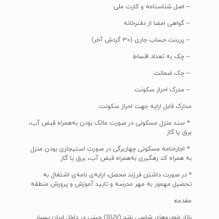
– اصل شناسنامه و کارت ملی
– گواهی امضا از دفترخانه
– پرینت حساب جاری (30 گردش آخر)
– چک به تعداد اقساط
– چک ضمانت
– مدرک احراز سکونت
مدارک قابل ارایه جهت احراز سکونت:
* سند منزل مسکونی در صورت مالک بودن به‌همراه قبض آب،
برق یا گاز
* اجاره‌نامه مسکونی چهار‌برگی در صورت استیجاری بودن منزل
به همراه کد رهگیری به‌همراه قبض آب، برق یا گاز
* در صورت داشتن فرزند محصل، ارایه‌ی نامه‌ی اشتغال به
تحصیل مهمور به مهر مدرسه و تایید آموزش و پرورش منطقه
مقدمه
بازار خودروهای شاسی بلند (SUV) چینی در داخل ایران بسیار