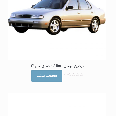
خودروی نیسان Altima دنده ای سال 1991
اطلاعات بیشتر
ا
م
ت
ی
ا
ز
0
ا
ز
5