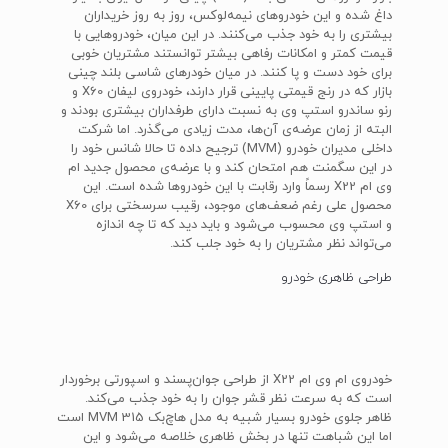
داغ شده و این خودروهای نیمه‌لوکس، روز به روز خریداران
بیشتری را به خود جذب می‌کنند. در این میان، خودروهایی با
قیمت کمتر و امکانات رفاهی بیشتر توانستند مشتریان خوبی
برای خود دست و پا کنند. در میان خودرهای شاسی بلند چینی
بازار که در رنج قیمتی پایینی قرار دارند، خودروی لیفان X60 و
رنو ساندرو استپ وی به نسبت دارای طرفداران بیشتری بودند و
البته از زمان عرضه‌ی آن‌ها، مدت زیادی می‌گذرد. اما شرکت
داخلی مدیران خودرو (MVM) ترجیح داده تا حالا شانس خود را
در این سگمنت هم امتحان کند و با عرضه‌ی محصول جدید ام
وی ام X22 رسماً وارد رقابت با این خودروها شده است. این
محصول علی رغم ضعف‌های موجود، رقیب سرسختی برای X60
و استپ وی محسوب می‌شود و باید دید که تا چه اندازه
می‌تواند نظر مشتریان را به خود جلب کند.
طراحی ظاهری خودرو
خودروی ام وی ام X22 از طراحی جوان‌پسند و اسپورتی برخوردار
است که به سرعت نظر قشر جوان را به خود جذب می‌کند.
ظاهر جلوی خودرو بسیار شبیه به مدل هاچ‌بک MVM 315 است
اما این شباهت تنها در بخش ظاهری خلاصه می‌شود و این