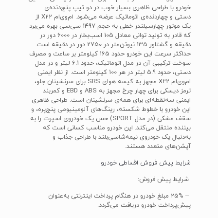
خودرو با طراحی ظاهری بسیار خوب در دو تیپ پنج‌دنده‌ی
دستی و چهاردنده‌ی اتوماتیک عرضه می‌شود. ام‌وی‌ام X22 از
یک موتور چهارسیلندر خطی به حجم 1497 سی‌سی بهره می‌برد
که قادر به تولید توانی معادل 105 اسب‌بخار در 6000 دور در
دقیقه و گشتاور 135 نیوتن‌متر در 2750 دور در دقیقه است.
حداکثر سرعت این خودرو حدود 165 کیلومتر بر ساعت و مصرف
سوخت ترکیبی آن در مدل اتوماتیک، حدود 6.1 لیتر و در مدل
دستی، حدود 5.9 لیتر در هر 100 کیلومتر است. از نظر ایمنی
ام‌وی‌ام X22 مجهز به کیسه هوای SRS برای سرنشینان جلو،
ترمز دیسکی برای چهار چرخ مجهز به ABS و EBD و کمربند
ایمنی سه‌نقطه‌ای برای همه‌ی سرنشینان است. طراحی ظاهری
این خودرو با خطوط شکسته، رینگ‌های آلومینیومی پنج‌پره، و
سقف مشکی (در مدل SPORT) حس یک خودروی اسپرت را به
بیننده‌ منتقل می‌کند. این خودرو مناسب کسانی است که
به‌دنبال یک خودروی نیمه‌شاسی‌بلند با طراحی جذاب و
آپشن‌های متعدد هستند.
شرایط پیش فروش اقساطی خودرو
شرایط پیش فروش:
– 25% مبلغ خودرو در هنگام پرداخت اینترنتی به‌عنوان
پیش‌پرداخت خودرو دریافت می‌گردد.