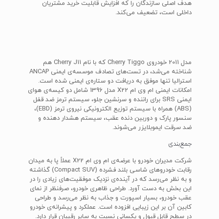
هدف اصلی سازندگان را که افزایش قابلیت خرید مشتریان
داخلی است، تضعیف می‌کند.
مدل 2011 خودروی Cherry Tiggo که با نام Cherry J11 هم
شناخته می‌شد، در تست‌های تصادف موسسه‌ی ایمنی ANCAP
استرالیا تنها موفق به دریافت دو ستاره‌ی ایمنی شده است.
امکانات ایمنی ام وی ام X22 مدل 1396 شامل دو کیسه‌ی هوای
ایمنی SRS برای راننده و سرنشین جلو، سیستم ترمز ضد قفل
(ABS) همراه با سیستم توزیع الکترونیکی نیروی ترمز (EBD)،
سنسور پارک و دوربین دنده عقب، سیستم هشدار دهنده و
ضد سرقت ایموبلایزر می‌شوند.
جمع‌بندی
شرکت مدیران خودرو با عرضه‌ی ام وی ام X22 عملاً پا به میدان
رقابت خودروهای شاسی بلند فشرده (Compact SUV) گذاشته
و به نظر می‌رسد که در آینده‌ی نزدیک موفقیت‌های زیادی را در
این بخش به دست آورد. طراحی ظاهری خودرو، صرفنظر از نمای
عقب خودرو، بسیار اسپورت و جذاب به نظر می‌رسد و طراحی
کابین آن بر این زیبایی افزوده است. عملکرد و پیشرانه‌ی خودرو
در سطح قابل قبول و یکسانی نسبت به سایر رقیبان قرار دارد.