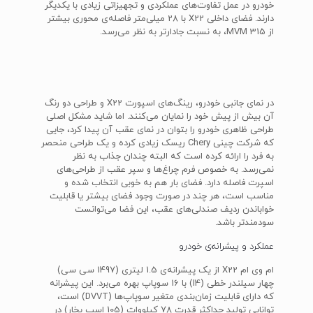
خودرو در عمل تفاوت‌های عملکردی و تجهیزاتی زیادی با یکدیگر
دارند. فضای داخلی X22 با 28 میلی‌متر فاصله‌ی محوری بیشتر
از MVM 315، به نسبت جادارتر به نظر می‌رسد.
در نمای جانبی خودرو، رینگ‌های اسپورت X22 و طراحی دو رنگ
آن بیش از پیش خود را نمایان می‌کنند. اما شاید مشکل اصلی
طراحی ظاهری خودرو را بتوان در نمای عقب آن پیدا کرد، جایی
که شرکت چینی Chery ریسک زیادی کرده و یک طراحی منحصر
به فرد را ارائه کرده است که البته چندان جذاب به نظر
نمی‌رسد. به خصوص فرم چراغ‌ها و سپر عقب از طراحی‌های
اسپرت فاصله دارد. فضای بار هم به خوبی انتخاب شده و
مناسب است، هر چند در صورت وجود فضای بیشتر یا قابلیت
خواباندن ردیف صندلی‌های عقب، این فضا می‌توانست
سودمندتر باشد.
عملکرد و پیشرانه‌ی خودرو
ام وی ام X22 از یک پیشرانه‌ی 1.5 لیتری (1497 سی سی)
چهار سیلندر خطی (I4) با 16 سوپاپ بهره می‌برد. این پیشرانه
که دارای قابلیت زمان‌بندی متغیر سوپاپ‌ها (DVVT) است،
توانایی تولید حداکثر قدرت 78 کیلووات (105 اسب بخار) در