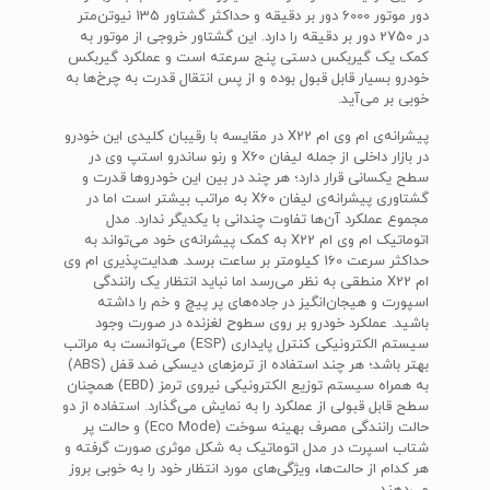
دور موتور 6000 دور بر دقیقه و حداکثر گشتاور 135 نیوتن‌متر
در 2750 دور بر دقیقه را دارد. این گشتاور خروجی از موتور به
کمک یک گیربکس دستی پنج سرعته است و عملکرد گیربکس
خودرو بسیار قابل قبول بوده و از پس انتقال قدرت به چرخ‌ها به
خوبی بر می‌آید.
پیشرانه‌ی ام وی ام X22 در مقایسه با رقیبان کلیدی این خودرو
در بازار داخلی از جمله لیفان X60 و رنو ساندرو استپ وی در
سطح یکسانی قرار دارد؛ هر چند در بین این خودروها قدرت و
گشتاوری پیشرانه‌ی لیفان X60 به مراتب بیشتر است اما در
مجموع عملکرد آن‌ها تفاوت چندانی با یکدیگر ندارد. مدل
اتوماتیک ام وی ام X22 به کمک پیشرانه‌ی خود می‌تواند به
حداکثر سرعت 160 کیلومتر بر ساعت برسد. هدایت‌پذیری ام وی
ام X22 منطقی به نظر می‌رسد اما نباید انتظار یک رانندگی
اسپورت و هیجان‌انگیز در جاده‌های پر پیچ و خم را داشته
باشید. عملکرد خودرو بر روی سطوح لغزنده در صورت وجود
سیستم الکترونیکی کنترل پایداری (ESP) می‌توانست به مراتب
بهتر باشد؛ هر چند استفاده از ترمزهای دیسکی ضد قفل (ABS)
به همراه سیستم توزیع الکترونیکی نیروی ترمز (EBD) همچنان
سطح قابل قبولی از عملکرد را به نمایش می‌گذارد. استفاده از دو
حالت رانندگی مصرف بهینه سوخت (Eco Mode) و حالت پر
شتاب اسپرت در مدل اتوماتیک به شکل موثری صورت گرفته و
هر کدام از حالت‌ها، ویژگی‌های مورد انتظار خود را به خوبی بروز