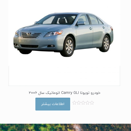
خودرو تویوتا Camry GLI اتوماتیک سال 2006
اطلاعات بیشتر
ا
م
ت
ی
ا
ز