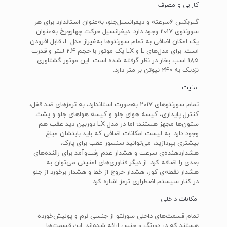
کارایی و مصرف
گیربکس 6سرعته و دیفرانسیل‌جلو، به‌عنوان استاندارد برای هر
سورنتوی 2017 وجود دارد. دیفرانسیل حرکت چهارچرخ به‌عنوان
یک امکان اضافی به تمام سورنتو‌ها به‌غیراز مدل L، قابل افزودن
است. برای مدل‌های L و LX یک موتور با حجم 2.4 لیتر و قدرت
185 اسب بخار در نظر گرفته‌ شده است. این موتور گشتاوری
نزدیک به 240 نیوتن بر متر دارد.
امنیت
تمام سورنتو‌های 2017 به‌صورت استاندارد، به ترمز‌های ضد قفل،
کنترل پایداری، کیسه هوای جلو و کیسه‌‌ هواهای جلو و پشت
ستون‌ها مجهز هستند؛ اما در مدل LX دوربین دید عقب هم
وجود دارد. به لیست امکانات اضافی که باید بابتشان مبلغ
بیشتری بپردازید، می‌توانید سنسور عقب برای پارک،
هشداردهنده‌ی سرعت و هشدار عدم رفت‌وآمد برای راننده‌های
بعدی را اضافه کرد. از دیگر فناوری‌های امنیتی می‌توان به
هشدار نقطه‌ی کور، هشدار خروج از خط و هشدار برخورد از جلو
در کنار سیستم اضطراری ترمز اشاره کرد.
امکانات داخلی
تمام قسمت‌های داخلی سورنتو از جنسی نرم و پولیش‌خورده
هستند که در دورنگ و جنس ارائه ‌شده‌اند. این قسمت‌ها