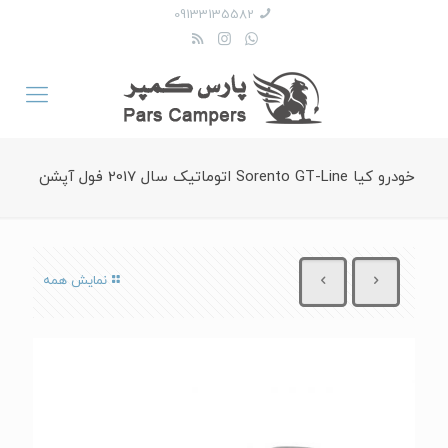
09133135582
خودرو کیا Sorento GT-Line اتوماتیک سال 2017 فول آپشن
نمایش همه