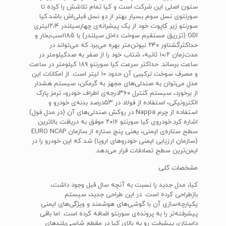
ستون اصلی این شرکت است و کیا تمام تلاشش را کرده تا
سورنتوی نسل سوم بسیار بهتر از دو نسل قبلی‌اش باشد.کیا
سورنتو زیر کاپوت خود از یک پیشرانه‌ی چهارسیلندر ۲٫۴لیتری‌
GDI‌ (تزریق مستقیم سوخت داخل سیلندر) با ۱۸۵اسب‌بخار و
حداکثرگشتاور ۲۴۰ نیوتن‌متر بهره‌ می‌برد که می‌تواند در
مدت‌زمان ۱۰٫۲ ثانیه، شتاب خود را از صفر به صدکیلومتر در
ساعت برساند. حداکثر سرعت کیا سورنتو ۱۸۹ کیلومتر در ساعت
و مصرف سوخت ترکیبی آن حدود ۱۰ لیتر است. از امکانات این
مدل می‌توان به صندلی‌های مجهز به گرمکن، سیستم هشدار
از برخورد، سیستم کنترل ۳۶۰درجه‌ی اطراف خودرو، ترمز پارک
الکترونیکی، استفاده از فولاد در ۵۳درصد بدنه‌ی خودرو و
استفاده از چرم‌ Nappa‌ در روکش صندلی‌های آن (در مدل فول)
اشاره کرد.خودروی کیا سورنتو ۲۰۱۶ موفق به دریافت بالاترین
سطح ستاره‌ی ایمنی، یعنی پنج ‌ستاره از سازمان‌ EURO NCAP
‌(سازمان ارزیابی ایمنی خودروهای اروپا) شد که این خودرو را در
ایمن‌ترین سطح تصادفات قرار می‌دهد.
مشخصات کلی
کیا، مدل جدید را نسبت به آنچه سال قبل وجود داشت،
بازطراحی کرده است. در این طراحی جدید، سیستم
یکپارچه‌سازی آن با گوشی‌‌های هوشمند و ویژگی‌های ایمنی
پیشرفته‌تر را به پرونده‌ی سورنتو اضافه کرده است. اما باقی
داستان، پیشرفت رو به بالای کیا در مقطع شاسی‌بلندهای