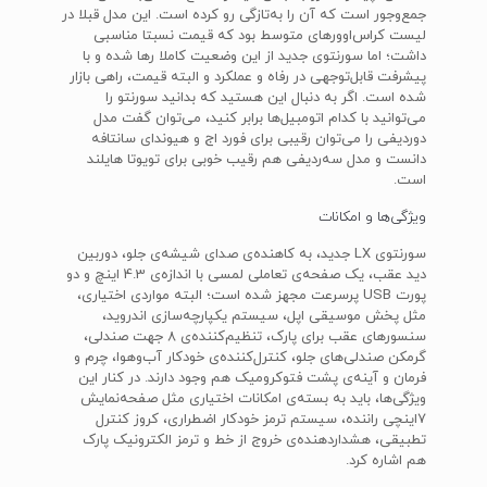
جمع‌و‌جور است که آن را به‌تازگی رو کرده است. این مدل قبلا در
لیست کراس‌اوور‌های متوسط بود که قیمت نسبتا مناسبی
داشت؛ اما سورنتوی جدید از این وضعیت کاملا رها شده و با
پیشرفت قابل‌توجهی در رفاه و عملکرد و البته قیمت، راهی بازار
شده است. اگر به دنبال این هستید که بدانید سورنتو را
می‌توانید با کدام اتومبیل‌ها برابر کنید، می‌توان گفت مدل
دوردیفی را می‌توان رقیبی برای فورد اج و هیوندای سانتافه
دانست و مدل سه‌ردیفی هم رقیب خوبی برای تویوتا هایلند
است.
ویژگی‌ها و امکانات
سورنتوی LX جدید، به کاهنده‌ی صدای شیشه‌ی جلو، دوربین
دید عقب، یک صفحه‌ی تعاملی لمسی با اندازه‌ی 4.3 اینچ و دو
پورت USB پرسرعت مجهز شده است؛ البته مواردی اختیاری،
مثل پخش موسیقی اپل، سیستم یکپارچه‌سازی اندروید،
سنسور‌های عقب برای پارک، تنظیم‌کننده‌ی 8 جهت صندلی،
گرمکن صندلی‌های جلو، کنترل‌کننده‌ی خودکار آب‌و‌هوا، چرم و
فرمان و آینه‌ی پشت فتوکرومیک هم وجود دارند. در کنار این
ویژگی‌ها، باید به بسته‌ی امکانات اختیاری مثل صفحه‌نمایش
7اینچی راننده، سیستم ترمز خودکار اضطراری، کروز کنترل
تطبیقی، هشداردهنده‌ی خروج از خط و ترمز الکترونیک پارک
هم اشاره کرد.