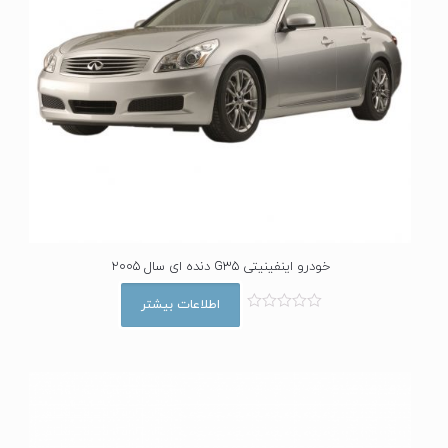
خودرو اینفینیتی G35 دنده ای سال 2005
اطلاعات بیشتر
ا
م
ت
ی
ا
ز
0
ا
ز
5