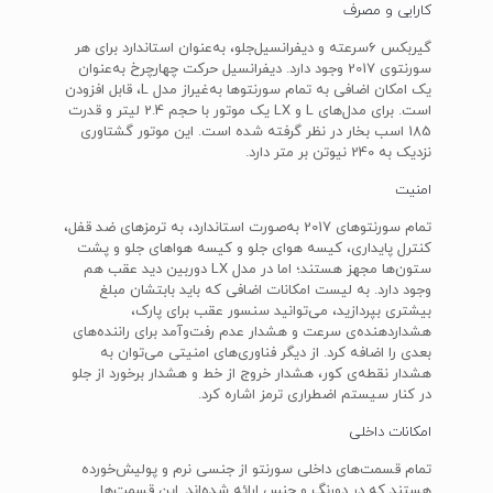
کارایی و مصرف
گیربکس 6سرعته و دیفرانسیل‌جلو، به‌عنوان استاندارد برای هر
سورنتوی 2017 وجود دارد. دیفرانسیل حرکت چهارچرخ به‌عنوان
یک امکان اضافی به تمام سورنتو‌ها به‌غیراز مدل L، قابل افزودن
است. برای مدل‌های L و LX یک موتور با حجم 2.4 لیتر و قدرت
185 اسب بخار در نظر گرفته‌ شده است. این موتور گشتاوری
نزدیک به 240 نیوتن بر متر دارد.
امنیت
تمام سورنتو‌های 2017 به‌صورت استاندارد، به ترمز‌های ضد قفل،
کنترل پایداری، کیسه هوای جلو و کیسه‌‌ هواهای جلو و پشت
ستون‌ها مجهز هستند؛ اما در مدل LX دوربین دید عقب هم
وجود دارد. به لیست امکانات اضافی که باید بابتشان مبلغ
بیشتری بپردازید، می‌توانید سنسور عقب برای پارک،
هشداردهنده‌ی سرعت و هشدار عدم رفت‌وآمد برای راننده‌های
بعدی را اضافه کرد. از دیگر فناوری‌های امنیتی می‌توان به
هشدار نقطه‌ی کور، هشدار خروج از خط و هشدار برخورد از جلو
در کنار سیستم اضطراری ترمز اشاره کرد.
امکانات داخلی
تمام قسمت‌های داخلی سورنتو از جنسی نرم و پولیش‌خورده
هستند که در دورنگ و جنس ارائه ‌شده‌اند. این قسمت‌ها