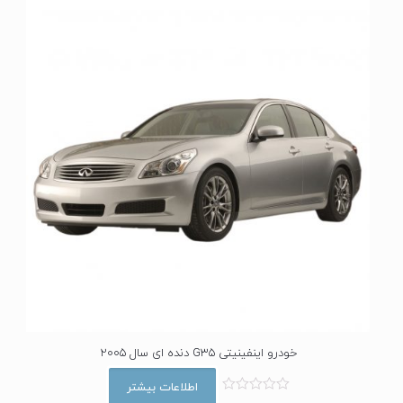
ز
0
ا
ز
5
خودرو اینفینیتی G35 دنده ای سال 2005
اطلاعات بیشتر
ا