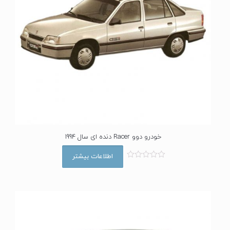
خودرو دوو Racer دنده ای سال 1994
اطلاعات بیشتر
ا
م
ت
ی
ا
ز
0
ا
ز
5