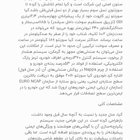
ستون اصلی این شرکت است و کیا تمام تلاشش را کرده تا
سورنتوی نسل سوم بسیار بهتر از دو نسل قبلی‌اش باشد.کیا
سورنتو زیر کاپوت خود از یک پیشرانه‌ی چهارسیلندر ۲٫۴لیتری‌
GDI‌ (تزریق مستقیم سوخت داخل سیلندر) با ۱۸۵اسب‌بخار و
حداکثرگشتاور ۲۴۰ نیوتن‌متر بهره‌ می‌برد که می‌تواند در
مدت‌زمان ۱۰٫۲ ثانیه، شتاب خود را از صفر به صدکیلومتر در
ساعت برساند. حداکثر سرعت کیا سورنتو ۱۸۹ کیلومتر در ساعت
و مصرف سوخت ترکیبی آن حدود ۱۰ لیتر است. از امکانات این
مدل می‌توان به صندلی‌های مجهز به گرمکن، سیستم هشدار
از برخورد، سیستم کنترل ۳۶۰درجه‌ی اطراف خودرو، ترمز پارک
الکترونیکی، استفاده از فولاد در ۵۳درصد بدنه‌ی خودرو و
استفاده از چرم‌ Nappa‌ در روکش صندلی‌های آن (در مدل فول)
اشاره کرد.خودروی کیا سورنتو ۲۰۱۶ موفق به دریافت بالاترین
سطح ستاره‌ی ایمنی، یعنی پنج ‌ستاره از سازمان‌ EURO NCAP
‌(سازمان ارزیابی ایمنی خودروهای اروپا) شد که این خودرو را در
ایمن‌ترین سطح تصادفات قرار می‌دهد.
مشخصات کلی
کیا، مدل جدید را نسبت به آنچه سال قبل وجود داشت،
بازطراحی کرده است. در این طراحی جدید، سیستم
یکپارچه‌سازی آن با گوشی‌‌های هوشمند و ویژگی‌های ایمنی
پیشرفته‌تر را به پرونده‌ی سورنتو اضافه کرده است. اما باقی
داستان، پیشرفت رو به بالای کیا در مقطع شاسی‌بلندهای