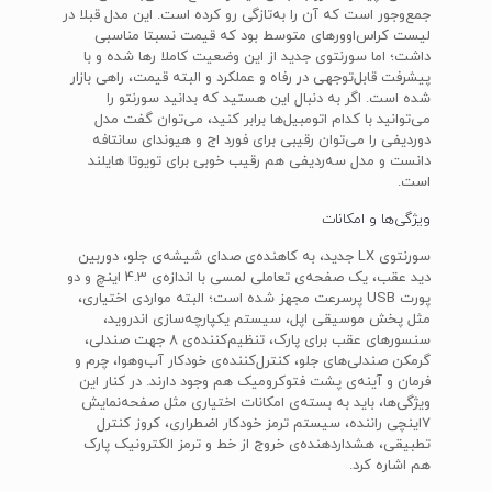
جمع‌و‌جور است که آن را به‌تازگی رو کرده است. این مدل قبلا در
لیست کراس‌اوور‌های متوسط بود که قیمت نسبتا مناسبی
داشت؛ اما سورنتوی جدید از این وضعیت کاملا رها شده و با
پیشرفت قابل‌توجهی در رفاه و عملکرد و البته قیمت، راهی بازار
شده است. اگر به دنبال این هستید که بدانید سورنتو را
می‌توانید با کدام اتومبیل‌ها برابر کنید، می‌توان گفت مدل
دوردیفی را می‌توان رقیبی برای فورد اج و هیوندای سانتافه
دانست و مدل سه‌ردیفی هم رقیب خوبی برای تویوتا هایلند
است.
ویژگی‌ها و امکانات
سورنتوی LX جدید، به کاهنده‌ی صدای شیشه‌ی جلو، دوربین
دید عقب، یک صفحه‌ی تعاملی لمسی با اندازه‌ی 4.3 اینچ و دو
پورت USB پرسرعت مجهز شده است؛ البته مواردی اختیاری،
مثل پخش موسیقی اپل، سیستم یکپارچه‌سازی اندروید،
سنسور‌های عقب برای پارک، تنظیم‌کننده‌ی 8 جهت صندلی،
گرمکن صندلی‌های جلو، کنترل‌کننده‌ی خودکار آب‌و‌هوا، چرم و
فرمان و آینه‌ی پشت فتوکرومیک هم وجود دارند. در کنار این
ویژگی‌ها، باید به بسته‌ی امکانات اختیاری مثل صفحه‌نمایش
7اینچی راننده، سیستم ترمز خودکار اضطراری، کروز کنترل
تطبیقی، هشداردهنده‌ی خروج از خط و ترمز الکترونیک پارک
هم اشاره کرد.