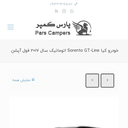
09133135582
خودرو کیا Sorento GT-Line اتوماتیک سال 2017 فول آپشن
نمایش همه