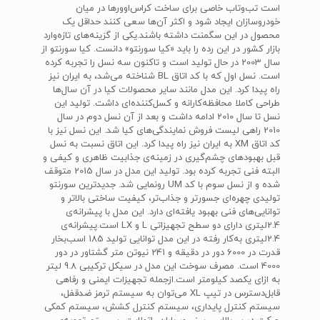
است تب‌و‌تاب خاصی برای ساخت کراس‌اوورها در میان
خودروسازان ایجاد شود و اکثر آن‌ها سعی کنند حداقل یک
محصول در این سگمنت داشته باشند.یکی از گزینه‌های تازه‌وارد
بازار کشور در این رده را باید «کیا سورنتو» دانست. کیا سورنتو از
سال 2003 در حال تولید است و تا‌کنون سه نسل را تجربه کرده
است. نسل اول که با کد اتاق‌ BL‌ شناخته می‌شد، به ایران نیز
راه پیدا کرد. این مدل مانند سایر محصولات کیا در آن سال‌ها
طراحی کاملا محافظه‌کارانه و کسل‌کننده‌ای داشت. تولید این
نسل تا سال 2010 ادامه داشت و بعد از آن نسل دوم در سال
2010 راهی لیست فروش نمایندگی‌های کیا شد. این نسل نیز‌ با
کد اتاق‌ XM ‌به ایران نیز راه پیدا کرد. این اتاق نسبت به نسل
قبل بهبودهای چشم‌گیری در زمینه‌ی جذابیت ظاهری و کیفی و
البته فنی تجربه کرده بود. تولید این مدل در سال 2015 متوقف
شده و از نسل سوم با کد ‌UM‌ رونمایی شد. جدیدترین سورنتو
تولیدی چهره‌ای جسورتر و جذاب‌تر، کیفیت ساختی بالاتر و
توانایی‌های فنی بهبود یافته‌ای دارد. این مدل با پیشرانه‌ی
2.4‌لیتری دارای دو سطح تجهیزاتی L‌ و‌ LX‌ است.پیشرانه‌ی
2.4‌لیتری به‌کار رفته در این مدل توانایی تولید 185 اسب‌بخار
قدرت در 6000 دور در دقیقه و 241 نیوتن متر گشتاور در دور
4000 است. مصرف سوخت این مدل در سیکل ترکیبی 9.8 لیتر
به ازای یکصد کیلومتر است.از‌جمله تجهیزات ایمنی و رفاهی
قابل‌دسترس در تیپ‌ XL‌ می‌توان به سیستم ترمز ضدقفل،
سیستم کنترل پایداری، سیستم کنترل کشش، سیستم کمکی