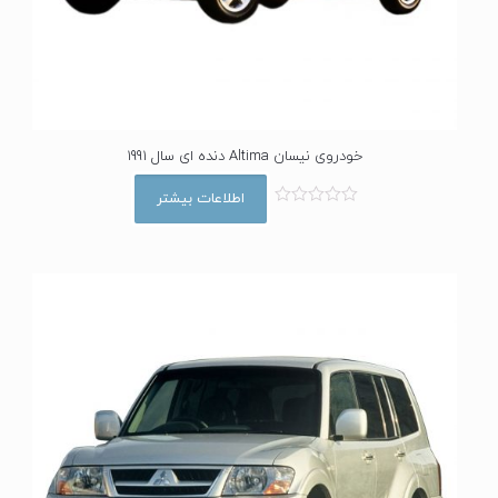
خودروی نیسان Altima دنده ای سال 1991
اطلاعات بیشتر
ا
م
ت
ی
ا
ز
0
ا
ز
5