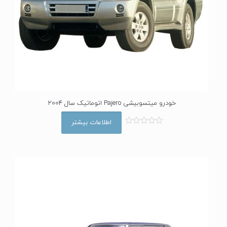
خودرو میتسوبیشی Pajero اتوماتیک سال 2004
اطلاعات بیشتر
ا
م
ت
ی
ا
ز
0
ا
ز
5