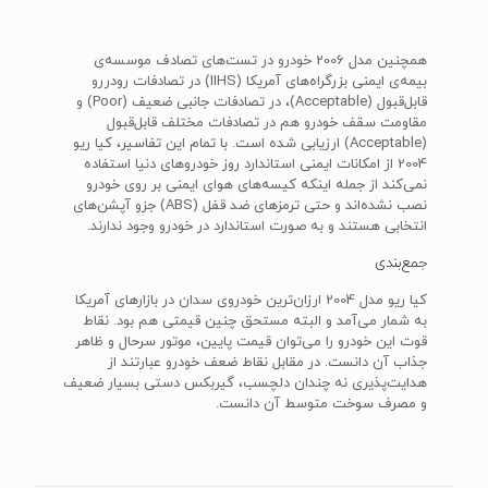
همچنین مدل 2006 خودرو در تست‌های تصادف موسسه‌ی
بیمه‌ی ایمنی بزرگراه‌های آمریکا (IIHS) در تصادفات رودررو
قابل‌قبول (Acceptable)، در تصادفات جانبی ضعیف (Poor) و
مقاومت سقف خودرو هم در تصادفات مختلف قابل‌قبول
(Acceptable) ارزیابی شده است. با تمام این تفاسیر، کیا ریو
2004 از امکانات ایمنی استاندارد روز خودروهای دنیا استفاده
نمی‌کند از جمله اینکه کیسه‌های هوای ایمنی بر روی خودرو
نصب نشده‌اند و حتی ترمزهای ضد قفل (ABS) جزو آپشن‌های
انتخابی هستند و به صورت استاندارد در خودرو وجود ندارند.
جمع‌بندی
کیا ریو مدل 2004 ارزان‌ترین خودروی سدان در بازارهای آمریکا
به شمار می‌آمد و البته مستحق چنین قیمتی هم بود. نقاط
قوت این خودرو را می‌توان قیمت پایین، موتور سرحال و ظاهر
جذاب آن دانست. در مقابل نقاط ضعف خودرو عبارتند از
هدایت‌پذیری نه چندان دلچسب، گیربکس دستی بسیار ضعیف
و مصرف سوخت متوسط آن دانست.