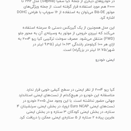
در خودروهای دیگری از جمله کیا سفیا (Sephia) مدل 1992 تا
2000 هم مورد استفاده قرار گرفته است. از جمله ویژگی‌های
موتور B5-DE می‌توان به استفاده از 16 سوپاپ با طراحی DOHC
اشاره کرد.
این مدل همچنین از یک گیربکس دستی 5 سرعته استفاده
می‌کند که نیروی خروجی از موتور به وسیله‌ی آن به محور جلو
(FWD) منتقل می‌شود. مصرف سوخت ترکیبی کیا ریو 2004 به
ازای هر 100 کیلومتر رانندگی 10.63 لیتر (9.35 لیتر در
شهر/12.75 لیتر در بزرگراه) است.
ایمنی خودرو
کیا ریو 2004 از نظر ایمنی در سطح کیفی خوبی قرار ندارد.
متاسفانه این خودرو در هیچ‌کدام از تست‌های ایمنی استاندارد
جهانی حضور نداشته است. با این وجود مدل 2005 خودرو در
تست‌های ایمنی Euro NCAP اروپا، در بخش ایمنی سرنشینان 4
ستاره، در بخش ایمنی کودکان 3 ستاره و در بخش ایمنی
عابرین پیاده 2 ستاره از 5 ستاره‌ی ایمنی ممکن را دریافت کرد.