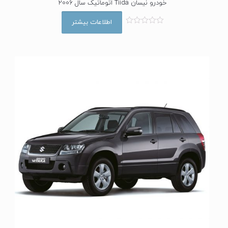
خودرو نیسان Tiida اتوماتیک سال 2006
اطلاعات بیشتر
ا
م
ت
ی
ا
ز
0
ا
ز
5