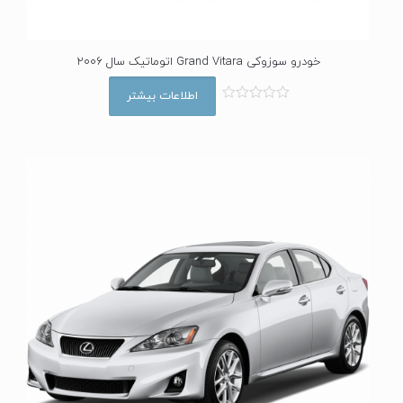
خودرو سوزوکی Grand Vitara اتوماتیک سال 2006
اطلاعات بیشتر
ا
م
ت
ی
ا
ز
0
ا
ز
5