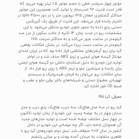
موتور چهار سیلندر خطی با حجم موتور 1.5 لیتر بهره می‌برد که
قادر است قدرت 97 اسب‌بخار را تولید کند؛ همچنین این موتور
حداکثر گشتاوری معادل 135 نیوتون متر را در دور 4500 rpm‌ در
اختیار راننده قرار می‌دهد. این قدرت از طریق یک گیربکس
دستی پنج دنده به محور جلوی خودرو منتقل می‌شود. با این
مشخصات ریو در مدت زمان 14 ثانیه از حالت سکون از مرز صد
کیلومتر در ساعت عبور می‌کند و به حداکثر سرعت 175
کیلومتر در ساعت دست پیدا می‌کند. در بخش امکانات رفاهی
کیا برای ریو آپشن‌های مختلفی قرار داده بود که در ایران ابتدای
مونتاژ کیسه هوای ایمنی و ترمز ‌ABS‌‌‌ حذف شد و در اواخر
تولید این خودرو به دلیل استاندارد داخلی دو کیسه هوای ایمنی
برای راننده و سرنشین جلو و ترمز ABS را روی ریو قرار داد. از
سایر امکانات ریو می‌توان به فرمان هیدرولیک و سیستم
تهویه‌ی مطبوع دستی و شیشه‌های بالابر برقی جلو و عقب و
ضبط CD خور اشاره کرد.
معرفی کیا Rio
کیا ریو در سه مدل هاچ‌بک سه درب، هاچ‌بک پنج درب و مدل
سدان چهار در به عرضه رسید. این خودرو از زمان تولید تاکنون
در چهار نسل مختلف عرضه شده است و تولید مدل‌های جدید
آن همچنان ادامه دارد، اگر چه عرضه‌ی این خودرو در داخل
کشور در سال 2012 متوقف شد. نسل دوم خودروهای کیا ریو با
ظاهری متفاوت به میدان آمده بودند و بر مبانی پلتفرم