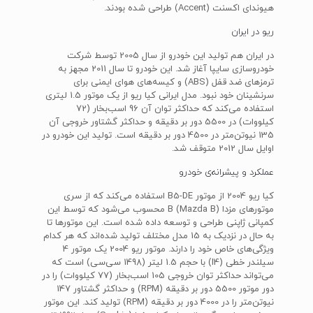
هیوندای اکسنت (Accent) طراحی شده بودند.
ریو در ایران
در ایران هم تولید این خودرو از سال 2005 توسط شرکت
خودروسازی سایپا آغاز شد. این خودرو تا سال 2011 مجهز به
ترمزهای ضد قفل (ABS) و کیسه‌های هوای ایمنی برای
سرنشینان خود نبود. مدل ایرانی کیا ریو از یک موتور 1.5 لیتری
استفاده می‌کند که حداکثر توان آن 96 اسب‌بخار (72
کیلووات) در 5500 دور بر دقیقه و حداکثر گشتاور خروجی آن
135 نیوتن‌متر در 4500 دور بر دقیقه است. تولید این خودرو در
اوایل سال 2012 متوقف شد.
عملکرد و پیشرانه‌ی خودرو
کیا ریو 2004 از موتور B5-DE استفاده می‌کند که از سری
موتورهای مزدا B (Mazda B) محسوب می‌شود که توسط این
کمپانی ژاپنی طراحی و توسعه داده شده است. این موتورها تا
به حال در نزدیک به 15 مدل مختلف تولید شده‌اند که هر کدام
ویژگی‌های خاص خود را دارند. موتور ریو 2004 یک موتور 4
سیلندر خطی (I4) با حجم 1.5 لیتر (1498 سی‌سی) است که
می‌تواند حداکثر توان خروجی 105 اسب‌بخار (77 کیلووات) را در
دور موتور 5500 دور بر دقیقه (RPM) و حداکثر گشتاور 147
نیوتن‌متر را در 4000 دور بر دقیقه (RPM) تولید کند. این موتور