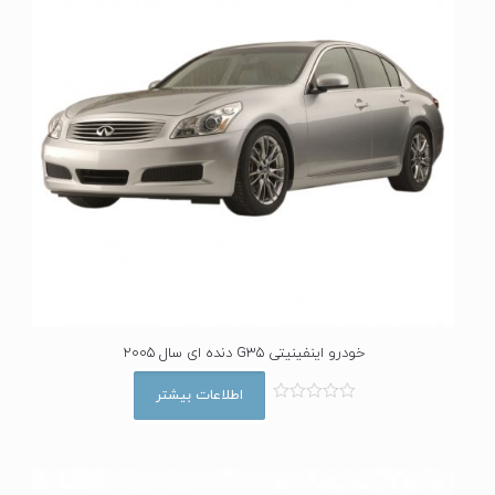
خودرو اینفینیتی G35 دنده ای سال 2005
اطلاعات بیشتر
ا
م
ت
ی
ا
ز