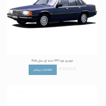
خودرو مزدا 929 دنده ای سال 1985
اطلاعات بیشتر
ا
م
ت
ی
ا
ز
0
ا
ز
5