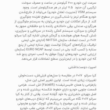
سرعت این خودرو 200 کیلومتر در ساعت و مصرف سوخت
ترکیبی آن حدود 7.5 لیتر در هر صدکیلومتر است. وجود
سیستم‌ VSM‌ (مدیریت تعادل خودرو) می‌تواند از خارج‌‎شدن
خودرو هنگام ترمز یا شتاب‌گیری در سطوح لغزنده جلوگیری
کند. از دیگر امکانات این خودرو می‌توان به سیستم جلوگیری از
هرزگردی، صندلی برقی 10حالته‌ی راننده‌ با دو حافظه‌‌ی مجهز به
گرمکن و سردکن، سیستم کمکی ‌راننده در سربالایی و سرازیری،
شش کیسه‌ هوای هوشمند و گرمکن فرمان اشاره کرد.کیا سراتو
2016 در تست تصادف سازمان‌ NHTSA‌ (اداره‌ی ملی ایمنی
ترافیک بزرگراه‌های آمریکا) توانست چهار ستاره ایمنی از پنج
ستاره را کسب کند؛ ولی در تست توسط ‌EURO NCAP‌ (سازمان
ارزیابی ایمنی خودروهای اروپا) موفق به کسب نمره‌ی پنج شد
که این خودرو را در ایمن‌ترین سطح تصادفات قرار می‌دهد.
اسپرت دوست‌داشتنی
کیا سراتو 2017 در مقایسه با مدل‌های قبلی‌اش، دست‌خوش
تغییرات زیادی شده است. اولین تغییر اصلی این مدل،
بازطراحی یا همان «فیس‌لیفت» (Facelift) اش است. طراحی
قسمت جلویی خودرو دارای خطوط شکسته بیشتری شده و در
اصل چهره‌ی خشن‌تری به خود گرفته است. وقتی از کنار به کیا
سراتو 2017 نگاه می‌کنیم، می‌بینیم که ارتفاع درب‌های خودرو
بیشتر شده و این موضوع با رینگ‌های کوچک خودرو هارمونی
جالبی ندارند. نکته‌ی مثبت سراتو 2017، طراحی عقب خودرو