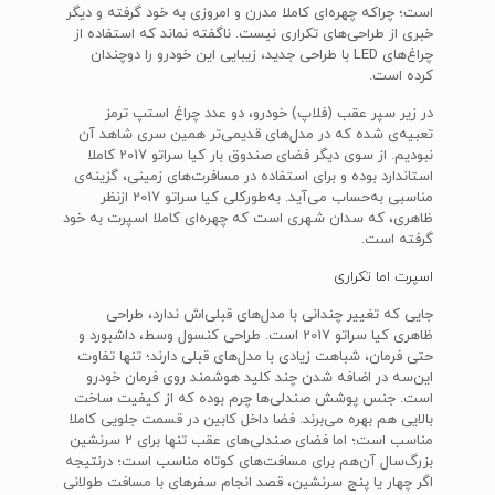
است؛ چراکه چهره‌ای کاملا مدرن و امروزی به خود گرفته و دیگر
خبری از طراحی‌های تکراری نیست. ناگفته نماند که استفاده از
چراغ‌های LED با طراحی جدید، زیبایی این خودرو را دوچندان
کرده است.
در زیر سپر عقب (فلاپ) خودرو، دو عدد چراغ استپ ترمز
تعبیه‌ی شده که در مدل‌های قدیمی‌تر همین سری شاهد آن
نبودیم. از سوی دیگر فضای صندوق بار کیا سراتو 2017 کاملا
استاندارد بوده و برای استفاده در مسافرت‌های زمینی، گزینه‌ی
مناسبی به‌حساب می‌آید. به‌طورکلی کیا سراتو 2017 ازنظر
ظاهری، که سدان شهری است که چهره‌ای کاملا اسپرت به خود
گرفته است.
اسپرت اما تکراری
جایی که تغییر چندانی با مدل‌های قبلی‌اش ندارد، طراحی
ظاهری کیا سراتو 2017 است. طراحی کنسول وسط، داشبورد و
حتی فرمان، شباهت زیادی با مدل‌های قبلی دارند؛ تنها تفاوت
این‌سه در اضافه شدن چند کلید هوشمند روی فرمان خودرو
است. جنس پوشش صندلی‌ها چرم بوده که از کیفیت ساخت
بالایی هم بهره می‌برند. فضا داخل کابین در قسمت جلویی کاملا
مناسب است؛ اما فضای صندلی‌های عقب تنها برای 2 سرنشین
بزرگ‌سال آن‌هم برای مسافت‌های کوتاه مناسب است؛ درنتیجه
اگر چهار یا پنج سرنشین، قصد انجام سفرهای با مسافت طولانی