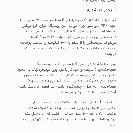
ایمنی این خودرودارند.
سریع در حد شهری
کیا سراتو 2017 از یک پیشرانه‌ی 4 سیلندر خطی 16 سوپاپ با
حجم 1999 سی‌سی بهره می‌برد. این پیشرانه‌ توان خروجی‌اش
به 150 اسب بخار و میزان گشتاور 192 نیوتون‌متر می‌ریسد.
درنتیجه‌ی این توان خروجی، کیا سراتو 2017 در 9 ثانیه،
می‌تواند سرعت‌اش را از صفر به 100 کیلومتر بر ساعت برساند؛
همچنین حداکثر سرعت این مدل به 200 کیلومتر بر ساعت
می‌رسد.
توان تولیدشده در موتور کیا سراتو 2017 توسط یک
جعبه‌دنده‌ی 6 سرعته‌ی خودکار با فن‌آوری تیپ‌ترونیک به محور
متحرک جلو منقل می‌شود. گفتنی است که سرعت تعویض
دنده‌ی این مدل کمی طولانی است که این اتفاق استهلاک
جعبه‌دنده را به میزان چشمگیری پایین می‌آورد؛ اما باعث پایین
آمدن شتاب اولیه‌ی خودرو می‌شود.
استاندارد آلایندگی کیا سراتو 2017 یورو 4 بوده و نوع
تنفس‌اش طبیعی بنزینی است. با توجه به مصرف سوخت
ترکیبی 7.4 در هر 100 لیتر، می‌توان گفت که این مدل یک
خودرو کاملا شهری با مصرف سوخت و هزینه‌ی نگهداری پایین
است.